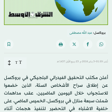
بروكسل:
عبد الله مصطفى
T
نُشر: 01:59-3 يناير 2016 م ـ 23 ربيع الأول 1437 هـ
T
أعلن مكتب التحقيق الفيدرالي البلجيكي في بروكسل
عن إطلاق سراح الأشخاص الستة، الذين خضعوا
للاستجواب خلال اليومين الماضيين، عقب مداهمات
شملت سبعة منازل في بروكسل، الخميس الماضي، على
خلفية الاشتباه في التحضير لتنفيذ هجمات أثناء