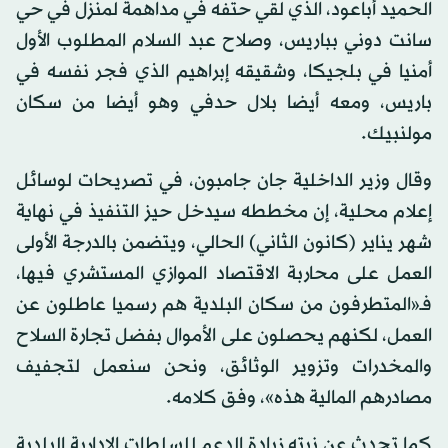
الحميد أباعود، الذي لقي حتفه في مداهمة لمنزل في حي
سانت دوني بباريس، وصلاح عبد السلام المطلوب الأول
أمنيا في بلجيكا، وشقيقه إبراهيم الذي فجر نفسه في
باريس، ومعه أيضا بلال حدفي وهو أيضا من سكان
مولنبيك.
وقال وزير الداخلية جان جامبون، في تصريحات لوسائل
إعلام محلية، إن مخططه سيدخل حيز التنفيذ في نهاية
شهر يناير (كانون الثاني) الحالي، ويتضمن بالدرجة الأولى
العمل على محاربة الاقتصاد الموازي المستشري فيها،
فـ«المتطرفون من سكان البلدية هم رسميا عاطلون عن
العمل، لكنهم يحصلون على الأموال بفضل تجارة السلاح
والمخدرات وتزوير الوثائق، ونحن سنعمل لتجفيف
مصادرهم المالية هذه»، وفق كلامه.
كما تحدث عن نيته زيادة الدعم للسلطات الإدارية البلدية