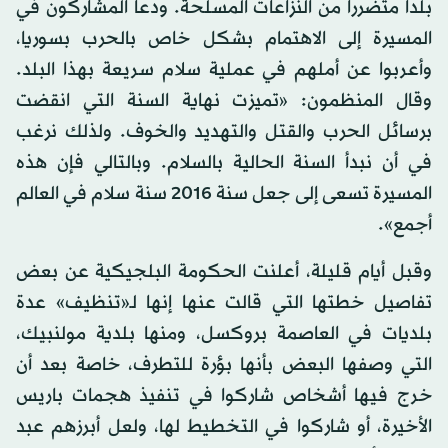
بلدا متضررا من النزاعات المسلحة. ودعا المشاركون في
المسيرة إلى الاهتمام بشكل خاص بالحرب بسوريا،
وأعربوا عن أملهم في عملية سلام سريعة بهذا البلد.
وقال المنظمون: «تميزت نهاية السنة التي انقضت
برسائل الحرب والقتل والتهديد والخوف. ولذلك نرغب
في أن نبدأ السنة الحالية بالسلام. وبالتالي فإن هذه
المسيرة تسعى إلى جعل سنة 2016 سنة سلام في العالم
أجمع».
وقبل أيام قليلة، أعلنت الحكومة البلجيكية عن بعض
تفاصيل خطتها التي قالت عنها إنها لـ«تنظيف» عدة
بلديات في العاصمة بروكسل، ومنها بلدية مولنبيك،
التي وصفها البعض بأنها بؤرة للتطرف، خاصة بعد أن
خرج فيها أشخاص شاركوا في تنفيذ هجمات باريس
الأخيرة، أو شاركوا في التخطيط لها، ولعل أبرزهم عبد