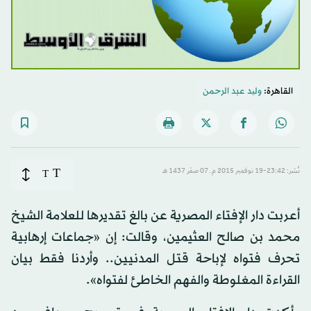
القاهرة:
ولید عبد الرحمن
T
نُشر: 23:42-19 نوفمبر 2015 م ـ 07 صفَر 1437 هـ
T
أعربت دار الإفتاء المصرية عن بالغ تقديرها للعلامة الشيخ
محمد بن صالح العثيمين، وقالت: إن «جماعات إرهابية
تحرف فتواه لإباحة قتل المدنيين.. وأردنا فقط بيان
القراءة المغلوطة والفهم الخاطئ لفتواه».