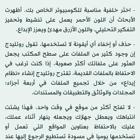
- اختَر خلفية مناسبة للكومبيوتر الخاص بك. أظهرت
الأبحاث أن اللون الأحمر يعمل على تنشيط وتحفيز
التفكير التحليلي، واللون الأزرق مهدئ ويعزز الإبداع.
- حذف أو إخفاء أي أيقونة لا تستخدمها. تقول روتليدج
إن وجود كثير من الملفات على سطح المكتب يجعل
العثور على ملفاتك أكثر صعوبة. إذا كنت ترغب في
الاحتفاظ بالملفات القديمة، تقترح روتليدج إنشاء «نظام
إيداع» من خلال تجميع الملفات في أربعة أجزاء:
المجلدات والوثائق والتطبيقات والمستندات.
- لا تفتح أكثر من موقع في وقت واحد، فهذا يشتت
انتباهك ويعطل جهازك ويجعله ينهار أثناء عملك،
عليك بالاحتفاظ بعناوين المواقع التي تعمل أو
تستخدمها يوميا في مسودة تستطيع الرجوع إليها عند