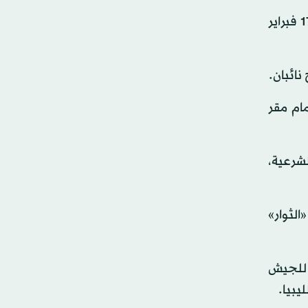
وقال رئيس المؤتمر، نوري أبو سهمين، في خطاب بثه التلفزيون: «أؤكد لكم أننا مصممون على مواصلة طريق ثورة 17 فبراير
ائبان.
ام مقر
لشرعية،
الثوار»
ق للجيش
يبيا.