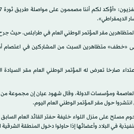
تظاهرين مقر المؤتمر الوطني العام في طرابلس، حيث جرح ن
لى «خطف» متظاهرين السبت من المشاركين في اعتصام أم
عتداء صارخا تعرض له المؤتمر الوطني العام مقر السيادة ا
ية العاصمة ومؤسسات الدولة، وقال شهود عيان إن مجموعة من «
تشروا حول مقر المؤتمر الوطني العام اليوم.
جوم مسلح على منزل اللواء خليفة حفتر القائد العام الساب
يذية في البلاد وأعضائها إذا حاولوا دخول المنطقة الشرقية لل