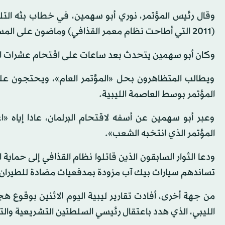
(2011 التي أطاحت نظام معمر القذافي) وماضون على المسار الديمقراطي».
وكان أبو سهمين يتحدث بعد ساعات على اقتحام عشرات الم
ويطالب المتظاهرون بحل «المؤتمر العام»، ويحتجون ع
المؤتمر بوسط العاصمة الليبية.
وعبر أبو سهمين عن أسفه لاقتحام البرلمان، عادا إياه «ا
المؤتمر الذي انتخبه الشعب».
ودعا الثوار السابقون الذين قاتلوا نظام القذافي إلى حما
تساندهم سيارات بيك آب مزودة بمدفعيات مضادة للطيران ان
من جهة أخرى، أفادت تقارير ليبية اليوم الاثنين بوقوع ه
الليبي، الذي هدد باعتقال رئيسي السلطتين التشريعية والتنف