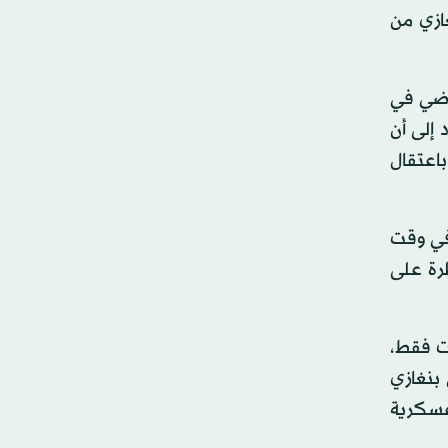
ازي من
ماضي في
إلى أن
اعتقال
 في وقت
رة على
ت فقط،
بنغازي
 عسكرية