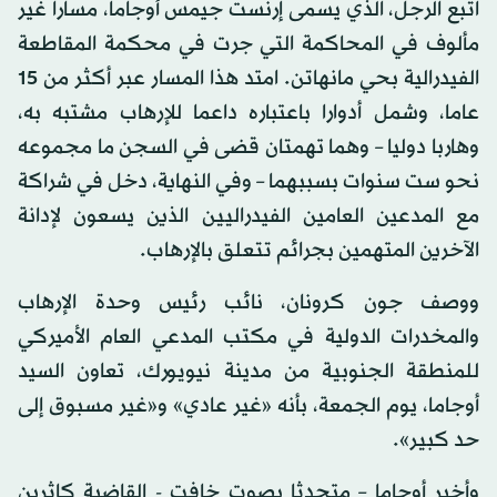
اتبع الرجل، الذي يسمى إرنست جيمس أوجاما، مسارا غير
مألوف في المحاكمة التي جرت في محكمة المقاطعة
الفيدرالية بحي مانهاتن. امتد هذا المسار عبر أكثر من 15
عاما، وشمل أدوارا باعتباره داعما للإرهاب مشتبه به،
وهاربا دوليا – وهما تهمتان قضى في السجن ما مجموعه
نحو ست سنوات بسببهما – وفي النهاية، دخل في شراكة
مع المدعين العامين الفيدراليين الذين يسعون لإدانة
الآخرين المتهمين بجرائم تتعلق بالإرهاب.
ووصف جون كرونان، نائب رئيس وحدة الإرهاب
والمخدرات الدولية في مكتب المدعي العام الأميركي
للمنطقة الجنوبية من مدينة نيويورك، تعاون السيد
أوجاما، يوم الجمعة، بأنه «غير عادي» و«غير مسبوق إلى
حد كبير».
وأخبر أوجاما – متحدثا بصوت خافت - القاضية كاثرين