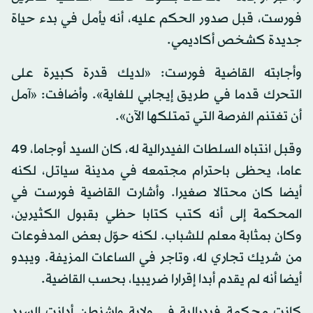
فورست، قبل صدور الحكم عليه، أنه يأمل في بدء حياة
جديدة كشخص أكاديمي.
وأجابته القاضية فورست: «لديك قدرة كبيرة على
التحرك قدما في طريق إيجابي للغاية». وأضافت: «آمل
أن تغتنم الفرصة التي تمتلكها الآن».
وقبل انتباه السلطات الفيدرالية له، كان السيد أوجاما، 49
عاما، يحظى باحترام مجتمعه في مدينة سياتل، لكنه
أيضا كان محتالا صغيرا. وأشارت القاضية فورست في
المحكمة إلى أنه كتب كتابا حظي بقبول الكثيرين،
وكان بمثابة معلم للشباب. لكنه حوّل بعض المدفوعات
من شريك تجاري له، وتاجر في الساعات المزيفة. ويبدو
أيضا أنه لم يقدم أبدا إقرارا ضريبيا، بحسب القاضية.
كانت محكمة فيدرالية في ولاية واشنطن أدانت السيد