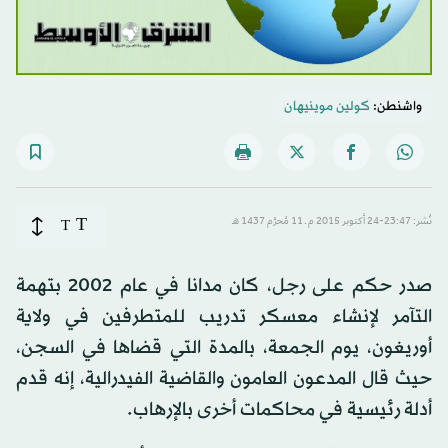
واشنطن:
كولين موينيهان
T
نُشر: 23:47-24 أكتوبر 2015 م ـ 11 مُحرَّم 1437 هـ
T
صدر حكم على رجل، كان مدانا في عام 2002 بتهمة
التآمر لإنشاء معسكر تدريب للمتطرفين في ولاية
أوريغون، يوم الجمعة، بالمدة التي قضاها في السجن،
حيث قال المدعون العامون والقاضية الفيدرالية، إنه قدم
أدلة رئيسية في محاكمات أخرى بالإرهاب.