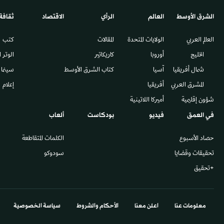
الشرق الأوسط​
العالم
الرأي
الاقتصاد
ثقافة
العالم العربي
الولايات المتحدة
المقالات
كتب
الخليج
أوروبا
كاريكاتير
الوتر 
شمال أفريقيا
آسيا
كتاب الشرق الأوسط
سينما
المشرق العربي
أفريقيا
إعلام
شؤون إقليمية
أميركا اللاتينية
في العمق
فيديو
بودكاست
ألعاب
حصاد الأسبوع
الكلمات المتقاطعة
تحقيقات وقضايا
سودوكو
+تحقيق
معلومات عنا
اعلن معنا
الأحكام والشروط
سياسة الخصوصية