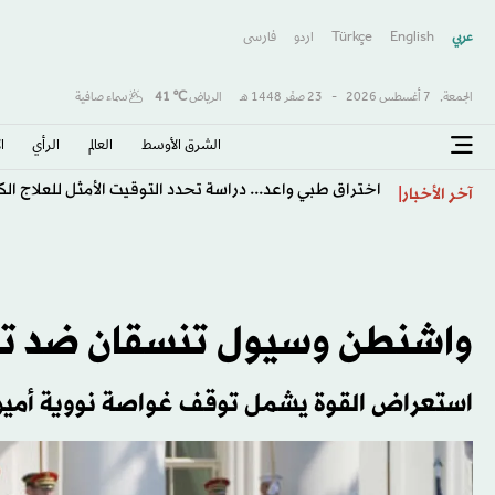
عربي
English
Türkçe
اردو
فارسى
الجمعة,
7 أغسطس 2026
-
23 صفَر 1448 هـ
الرياض
℃
41
سماء صافية
الشرق الأوسط​
العالم
الرأي
ا
اختراق طبي واعد... دراسة تحدد التوقيت الأمثل للعلاج ا
آخر الأخبار
واشنطن وسيول تنسقان ضد تهد
استعراض القوة يشمل توقف غواصة نووية أميرك