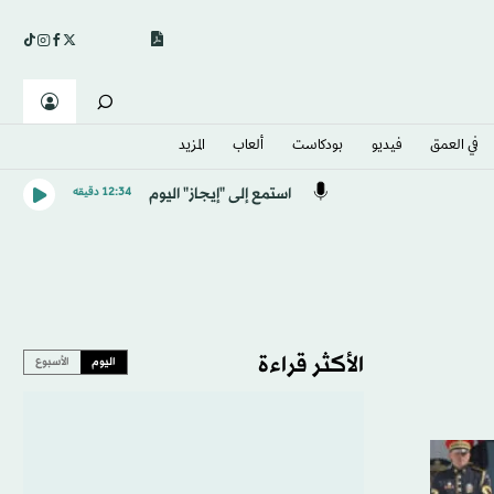
في العمق
فيديو
بودكاست
ألعاب
المزيد
استمع إلى "إيجاز" اليوم
12:34 دقيقه
الأكثر قراءة
اليوم
الأسبوع