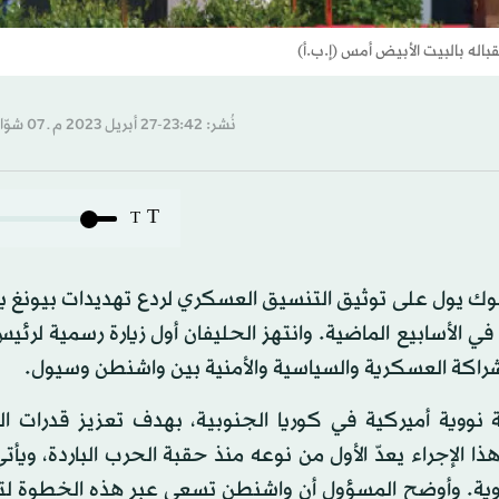
اله بالبيت الأبيض أمس (إ.ب.أ)
نُشر: 23:42-27 أبريل 2023 م ـ 07 شوّال 1444 هـ
T
T
وك يول على توثيق التنسيق العسكري لردع تهديدات بيونغ يا
ي الأسابيع الماضية. وانتهز الحليفان أول زيارة رسمية لرئ
شراكة العسكرية والسياسية والأمنية بين واشنطن وسيول.
 نووية أميركية في كوريا الجنوبية، بهدف تعزيز قدرات ال
ا الإجراء يعدّ الأول من نوعه منذ حقبة الحرب الباردة، ويأ
نووية. وأوضح المسؤول أن واشنطن تسعى عبر هذه الخطوة لتأ