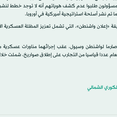
أكّد مسؤولون طلبوا عدم كشف هوياتهم أنه لا توجد خطط لنش
ما تم نشر أسلحة استراتيجية أميركية في أوروبا.
يقة «إعلان واشنطن»، التي تشمل تعزيز المظلة العسكرية ال
يرا صارما لواشنطن وسيول، عقب إجرائهما مناورات عسكرية 
 العام عددا قياسيا من التجارب على إطلاق صواريخ، شملت خلا
لكوري الشمالي