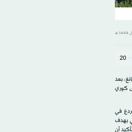
20
نغ، بعد
يس كوري
ردع في
تي بهدف
كيد أن