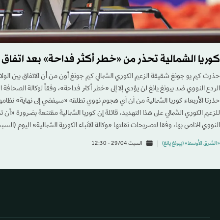
كوريا الشمالية تحذر من «خطر أكثر فداحة» بعد اتفا
حذرت كيم يو جونغ شقيقة الزعيم الكوري الشمالي كيم جونغ أون من أن الاتفاق بين الولايا
الردع النووي ضد بيونغ يانغ لن يؤدي إلا إلى «خطر أكثر فداحة»، وفقاً لوكالة الصحا
حذرتا الأربعاء كوريا الشمالية من أن أي هجوم نووي تطلقه «سيفضي إلى نهاية» نظام
للزعيم الكوري الشمالي على هذا التهديد، قائلة إن كوريا الشمالية مقتنعة بضرورة «أن
النووي الخاص بها، وفقا لتصريحات نقلتها «وكالة الأنباء الكورية الشمالية» اليوم (السب
«الشرق الأوسط» (بيونغ يانغ)
السبت 29/04 - 12:30