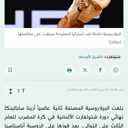
البيلاروسية حاملة لقب أستراليا المفتوحة سيطرت على منافستها
(رويترز)
شتوتغارت:
«الشرق الأوسط»
T
نُشر: 16:04-22 أبريل 2023 م ـ 02 شوّال 1444 هـ
T
بلغت البيلاروسية المصنفة ثانية عالمياً أرينا سابالينكا
نهائي دورة شتوتغارت الألمانية في كرة المضرب للعام
الثالث على التوالي، بعد فوزها على الروسية أناستاسيا