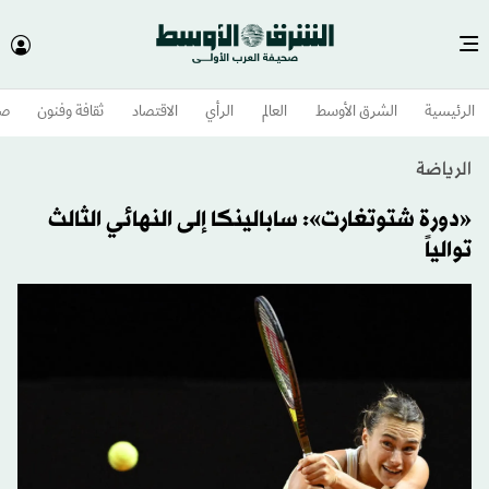
الرئيسية
الشرق الأوسط​
العالم
الرأي
الاقتصاد
ثقافة وفنون
صح
الرياضة
«دورة شتوتغارت»: سابالينكا إلى النهائي الثالث
توالياً