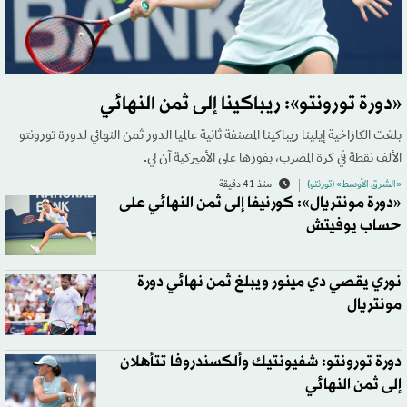
«دورة تورونتو»: ريباكينا إلى ثمن النهائي
بلغت الكازاخية إيلينا ريباكينا المصنفة ثانية عالميا الدور ثمن النهائي لدورة تورونتو
الألف نقطة في كرة المضرب، بفوزها على الأميركية آن لي.
«الشرق الأوسط» (تورنتو)
منذ 41 دقيقة
«دورة مونتريال»: كورنيفا إلى ثمن النهائي على
حساب يوفيتش
نوري يقصي دي مينور ويبلغ ثمن نهائي دورة
مونتريال
دورة تورونتو: شفيونتيك وألكسندروفا تتأهلان
إلى ثمن النهائي