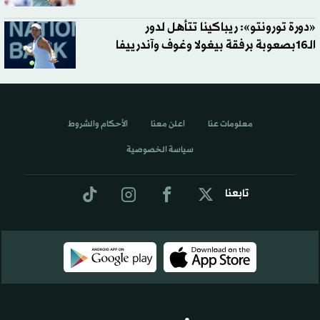
«دورة تورونتو»: ريباكينا تتأهل لدور
الـ16بصعوبة برفقة بيغولا وغوف وآندرييفا
معلومات عنا
اعلن معنا
الأحكام والشروط
سياسة الخصوصية
تابعنا