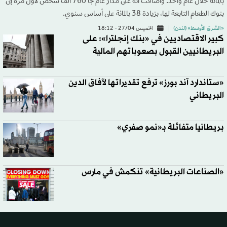
بالمائة خلال عام واحد. وأضافت أنه على مدار عام لجأ 760 ألف شخص لأول مرة إلى
بنوك الطعام التابعة لها، بزيادة 38 بالمائة على أساس سنوي.
«الشرق الأوسط» (لندن)
الخميس 27/04 - 18:12
كبير الاقتصاديين في «بنك إنجلترا»: على
البريطانيين القبول بصعوباتهم المالية
«ستاندارد آند بورز» ترفع تقديراتها لآفاق الدين
البريطاني
بريطانيا متفائلة بـ«نمو صفري»
«الصناعات البريطانية» تنكمش في مارس