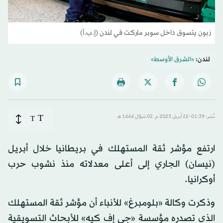
زبون يتسوق داخل سوبر ماركت في لندن (إ.ب.أ)
لندن:
«الشرق الأوسط»
T
نُشر: 01:39-22 أبريل 2023 م ـ 02 شوّال 1444 هـ
T
ارتفع مؤشر ثقة المستهلك في بريطانيا خلال أبريل
(نيسان) الجاري إلى أعلى معدلاته منذ نشوب حرب
أوكرانيا.
وذكرت وكالة «بلومبرغ» للأنباء أن مؤشر ثقة المستهلك
الذي تصدره مؤسسة «جي إف كيه» للأبحاث التسويقية