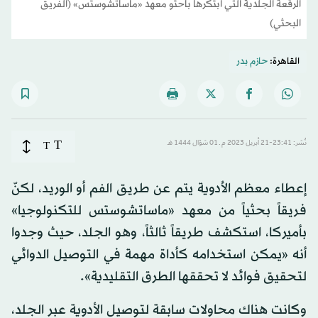
الرقعة الجلدية التي ابتكرها باحثو معهد «ماساتشوستس» (الفريق
البحثي)
القاهرة:
حازم بدر
T
نُشر: 23:41-21 أبريل 2023 م ـ 01 شوّال 1444 هـ
T
إعطاء معظم الأدوية يتم عن طريق الفم أو الوريد، لكنّ
فريقاً بحثياً من معهد «ماساتشوستس للتكنولوجيا»
بأميركا، استكشف طريقاً ثالثاً، وهو الجلد، حيث وجدوا
أنه «يمكن استخدامه كأداة مهمة في التوصيل الدوائي
لتحقيق فوائد لا تحققها الطرق التقليدية».
وكانت هناك محاولات سابقة لتوصيل الأدوية عبر الجلد،