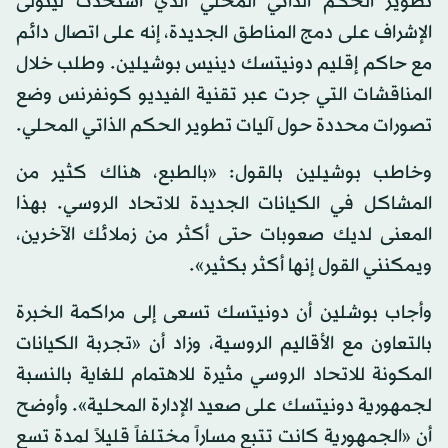
تطوير الحكم الذاتي المحلي الذي استحدث ليتولى
الإشراف على دمج المناطق الجديدة، إنه على اتصال دائم
مع حاكم إقليم دونيتسك دينيس بوشيلين. وطلب خلال
المناقشات التي جرت عبر تقنية الفيديو كونفرنس وضع
تصورات محددة حول آليات تطوير الحكم الذاتي المحلي.
وخاطب بوشيلين بالقول: «بالطبع، هناك كثير من
المشاكل في الكيانات الجديدة للاتحاد الروسي. بهذا
المعنى لديك صعوبات حتى أكثر من زملائك الآخرين،
ويمكنني القول إنها أكثر بكثير».
وأجاب بوشلين أن دونيتسك تسعى إلى مراكمة الخبرة
بالتعاون مع الأقاليم الروسية، وزاد أن «تجربة الكيانات
المكونة للاتحاد الروسي مثيرة للاهتمام للغاية بالنسبة
لجمهورية دونيتسك على صعيد الإدارة المحلية». وأوضح
أن «الجمهورية كانت تتبع مساراً مختلفاً قليلاً لمدة تسع