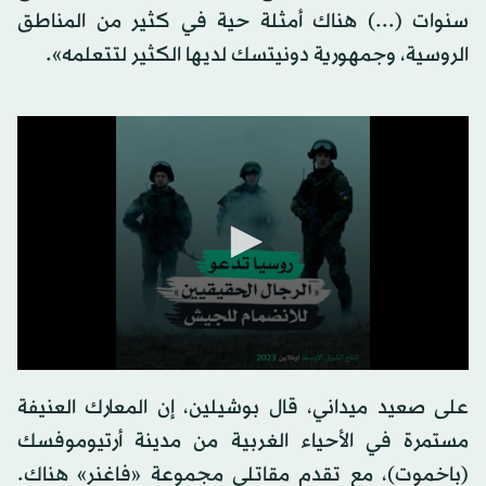
سنوات (...) هناك أمثلة حية في كثير من المناطق
الروسية، وجمهورية دونيتسك لديها الكثير لتتعلمه».
على صعيد ميداني، قال بوشيلين، إن المعارك العنيفة
مستمرة في الأحياء الغربية من مدينة أرتيوموفسك
(باخموت)، مع تقدم مقاتلي مجموعة «فاغنر» هناك.