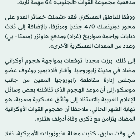
مدفعية مجموعة القوات «الجنوب» 64 مهمة نارية.
ووفقا للناطق العسكري فقد «شملت خسائر العدو على
محور دونيتسك 470 جنديا ومرتزقا، بالإضافة إلى ثلاث
دبابات وراجمة صواريخ (غراد) ومدفع هاوتزر (مستا - بي)
وعدد من المعدات العسكرية الأخرى».
إلى ذلك، برزت مجددا توقعات بمواجهة هجوم أوكراني
مضاد في مدينة زابوروجيا، وأشار فلاديمير روغوف عضو
مجلس إدارة مقاطعة زابوروجيا المعين من جانب
موسكو، إلى أن موعد الهجوم الذي تناقلته بعض وسائل
الإعلام الغربية بالاستناد إلى وثائق عسكرية مسربة، هو
نهاية الشهر الحالي، ملاحظا أن «هجوم القوات الأوكرانية
المضاد، يتزامن مع ذكرى وفاة أدولف هتلر».
في وقت سابق، كتبت مجلة «نيوزويك» الأميركية، نقلا