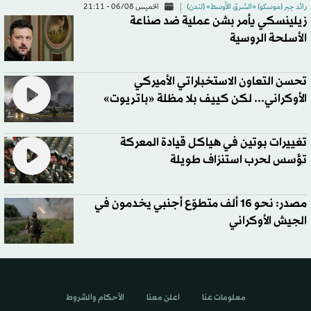
رائد جبر (موسكو) «الشرق الأوسط» (لندن)
الخميس 06/08 - 21:11
زيلينسكي يأمر بشن عملية ضد صناعة
الأسلحة الروسية
تحسن التعاون الاستخباراتي الأميركي
الأوكراني... لكن كييف بلا مظلة «باتريوت»
تغييرات بوتين في هياكل قيادة المعركة
تؤسس لحرب استنزاف طويلة
مصدر: نحو 16 ألف متطوّع أجنبي يخدمون في
الجيش الأوكراني
معلومات عنا
اعلن معنا
الأحكام والشروط