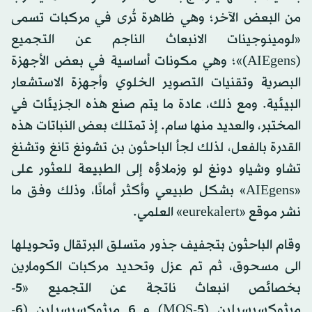
من البعض الآخر؛ وهي ظاهرة تُرى في مركبات تسمى
«لومينوجينات الانبعاث الناجم عن التجميع
(AIEgens)»؛ وهي مكونات أساسية في بعض الأجهزة
البصرية وتقنيات التصوير الخلوي وأجهزة الاستشعار
البيئية. ومع ذلك، عادة ما يتم صنع هذه الجزيئات في
المختبر، والعديد منها سام. إذ تمتلك بعض النباتات هذه
القدرة بالفعل، لذلك لجأ الباحثون بن تشونغ تانغ وتشنغ
تشاو وشياو دونغ لو وزملاؤه إلى الطبيعة للعثور على
«AIEgens» بشكل طبيعي وأكثر أمانًا، وذلك وفق ما
نشر موقع «eurekalert» العلمي.
وقام الباحثون بتجفيف جذور متسلق البرتقال وتحويلها
الى مسحوق، ثم تم عزل وتحديد مركبات الكومارين
بخصائص انبعاث ناتجة عن التجميع «5-
ميثوكسيسيلين (5-MOS) و 6 ميثوكسيسيلين (6-