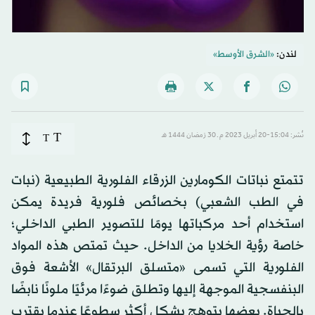
لندن:
«الشرق الأوسط»
T
نُشر: 15:04-20 أبريل 2023 م ـ 30 رَمضان 1444 هـ
T
تتمتع نباتات الكومارين الزرقاء الفلورية الطبيعية (نبات
في الطب الشعبي) بخصائص فلورية فريدة يمكن
استخدام أحد مركباتها يومًا للتصوير الطبي الداخلي؛
خاصة رؤية الخلايا من الداخل. حيث تمتص هذه المواد
الفلورية التي تسمى «متسلق البرتقال» الأشعة فوق
البنفسجية الموجهة إليها وتطلق ضوءًا مرئيًا ملونًا نابضًا
بالحياة. بعضها يتوهج بشكل أكثر سطوعًا عندما يقترب