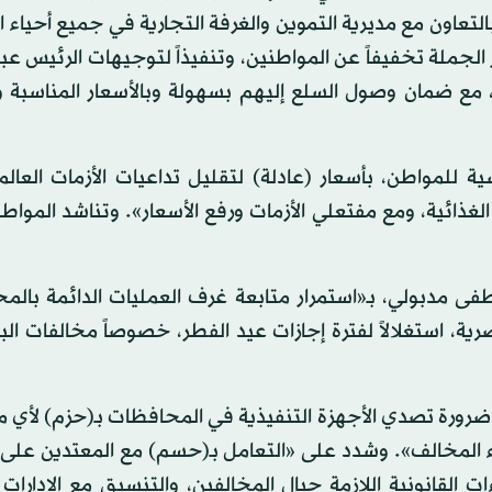
 جديداً تمت إقامتها بالتعاون مع مديرية التموين والغرفة التجارية في جميع أحيا
 الجملة تخفيفاً عن المواطنين، وتنفيذاً لتوجيهات الرئيس عبد
مع ضمان وصول السلع إليهم بسهولة وبالأسعار المناسبة و
ة للمواطن، بأسعار (عادلة) لتقليل تداعيات الأزمات العال
غذائية، ومع مفتعلي الأزمات ورفع الأسعار». وتناشد المواط
دبولي، بـ«استمرار متابعة غرف العمليات الدائمة بالم
ية، استغلالاً لفترة إجازات عيد الفطر، خصوصاً مخالفات الب
«ضرورة تصدي الأجهزة التنفيذية في المحافظات بـ(حزم) لأي 
ناء المخالف». وشدد على «التعامل بـ(حسم) مع المعتدين على 
ات القانونية اللازمة حيال المخالفين، والتنسيق مع الإدارات ا