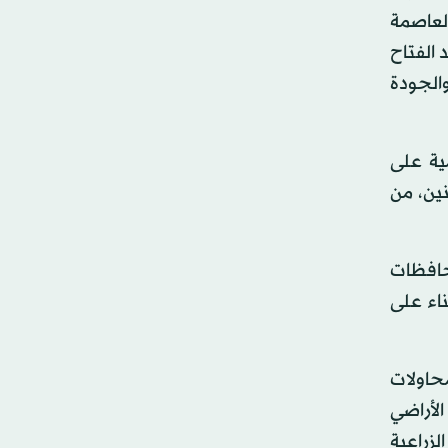
ء العاصمة
 الفتاح
الجودة
مية على
نين، من
حافظات
ناء على
محاولات
الأراضي
لزراعية