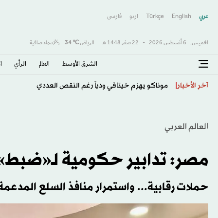
عربي
English
Türkçe
اردو
فارسى
الخميس,
6 أغسطس 2026
-
22 صفَر 1448 هـ
الرياض
℃
34
سماء صافية
الشرق الأوسط​
العالم
الرأي
ا
وزيرة الرياضة البرتغالية: ملتزمون بتنظيم أفضل كأس عالم 
آخر الأخبار
العالم العربي
مصر: تدابير حكومية لـ«ضبط» 
حملات رقابية... واستمرار منافذ السلع المدعمة