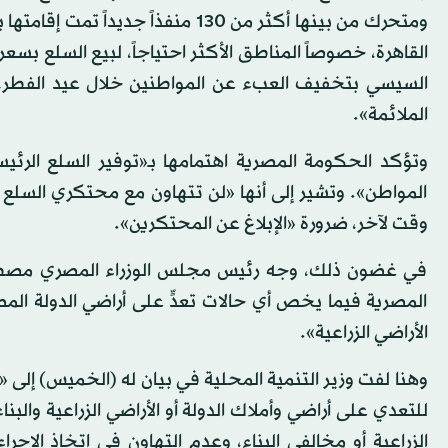
ومتحرك من بينها أكثر من 130 منفذاً
القاهرة، خصوصاً المناطق الأكثر احتياجاً، لبيع السلع بسعر
السيسي بتخفيف العبء عن المواطنين خلال عيد الفطر، 
الملائمة».
وتؤكد الحكومة المصرية اهتمامها بـ«توفير السلع الرئيسي
المواطن». وتشير إلى أنها «لن تتهاون مع محتكري السلع ال
وقت لآخر، ضرورة «الإبلاغ عن المحتكرين».
في غضون ذلك، وجه رئيس مجلس الوزراء المصري مصطفى م
المصرية فيما يخص أي حالات تعدٍّ على أراضي الدولة المصر
الأراضي الزراعية».
وهنا لفت وزير التنمية المحلية في بيان له (الخميس) إلى 
للتعدي على أراضي وأملاك الدولة أو الأراضي الزراعية والب
الزراعية أو مخالفي البناء، وعدم التهاون في اتخاذ الإجراء