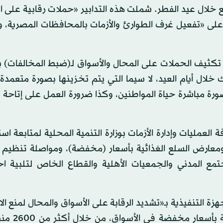
خلال عيد الفطر. شملت هذه التدابير «حملات رقابية على ا
على «تفعيل غرف الطوارئ والأزمات بالمحافظات المصرية، 
 تكثيف الحملات على المحال والأسواق لـ(ضبط المخالفات) ب
 خلال أيام العيد، لا سيما التي يتم تخزينها بصورة متعمدة
صورة مباشرة حياة المواطنين، وكذا ضرورة العمل على إتاح
العمليات وإدارة الأزمات بوزارة التنمية المحلية لمتابعة اس
 ومعارض السلع الغذائية بأسعار (مخفضة)، ومواصلة تنظيم
جتمع المدني والجمعيات الأهلية والقطاع الخاص لتلبية اح
هزة التنفيذية بـ«تشديد الرقابة على الأسواق والمحال لمنع ال
واحتكار السلع». وأكد محافظ القاهرة