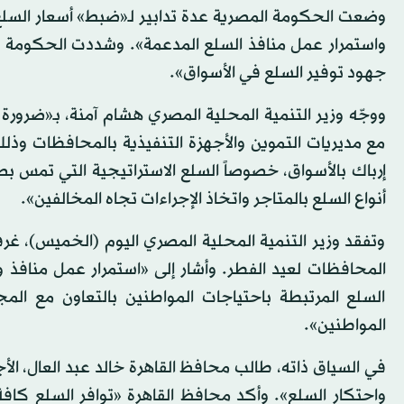
وضعت الحكومة المصرية عدة تدابير لـ«ضبط» أسعار السلع 
واستمرار عمل منافذ السلع المدعمة». وشددت الحكومة 
جهود توفير السلع في الأسواق».
ووجّه وزير التنمية المحلية المصري هشام آمنة، بـ«ضرورة
مع مديريات التموين والأجهزة التنفيذية بالمحافظات وذلك
إرباك بالأسواق، خصوصاً السلع الاستراتيجية التي تمس ب
أنواع السلع بالمتاجر واتخاذ الإجراءات تجاه المخالفين».
وتفقد وزير التنمية المحلية المصري اليوم (الخميس)، غرفة 
المحافظات لعيد الفطر. وأشار إلى «استمرار عمل منافذ
السلع المرتبطة باحتياجات المواطنين بالتعاون مع الم
المواطنين».
في السياق ذاته، طالب محافظ القاهرة خالد عبد العال، الأج