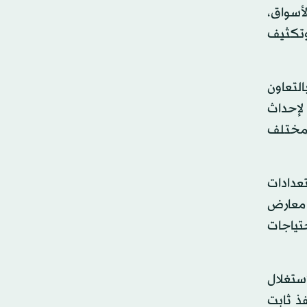
لأسواق،
وتكثيف
التعاون
 لإحداث
ة مختلف
تعدادات
 معارض
تياجات
استغلال
 «توافر السلع كافة بأسعار مخفضة في الأسواق، من خلال أكثر من 2600 منفذ ثابت