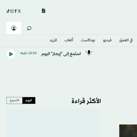
في العمق
فيديو
بودكاست
ألعاب
المزيد
استمع إلى "إيجاز" اليوم
12:34 دقيقه
الأكثر قراءة
اليوم
الأسبوع