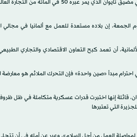
وقالت بيربوك، خلال زيارة لبكين، «إن تصعيداً عسكرياً في مضيق تايوان الذي يمر عبره 50 في الم
وم الجمعة، إن بلاده مستعدة للعمل مع ألمانيا في مجالي ا
انية، أن تعمد كبح التعاون الاقتصادي والتجاري الطبيعي
 احترام مبدأ «صين واحدة» فإن التحرك الملائم هو معارضة 
وان، قائلة إنها اختبرت قدرات عسكرية متكاملة في ظل ظروف
زيرة التي تعتبرها
ة لمواصلة العمل من أجل السلام»، وعبر عن أمله في أن تتحل