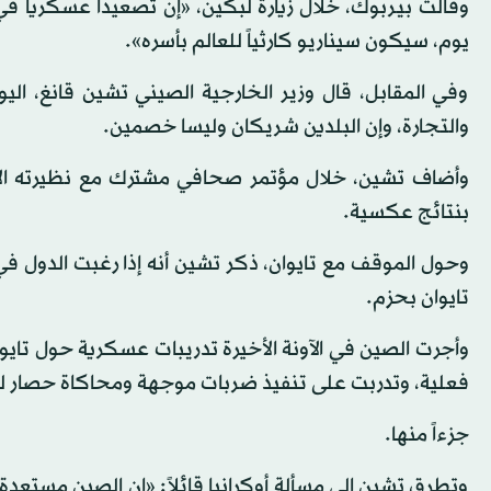
يوم، سيكون سيناريو كارثياً للعالم بأسره».
وفي المقابل، قال وزير الخارجية الصيني تشين قانغ، الي
والتجارة، وإن البلدين شريكان وليسا خصمين.
وأضاف تشين، خلال مؤتمر صحافي مشترك مع نظيرته الألم
بنتائج عكسية.
وحول الموقف مع تايوان، ذكر تشين أنه إذا رغبت الدول في
تايوان بحزم.
وأجرت الصين في الآونة الأخيرة تدريبات عسكرية حول تاي
فعلية، وتدربت على تنفيذ ضربات موجهة ومحاكاة حصار للج
جزءاً منها.
وتطرق تشين إلى مسألة أوكرانيا قائلاً: «إن الصين مستعد