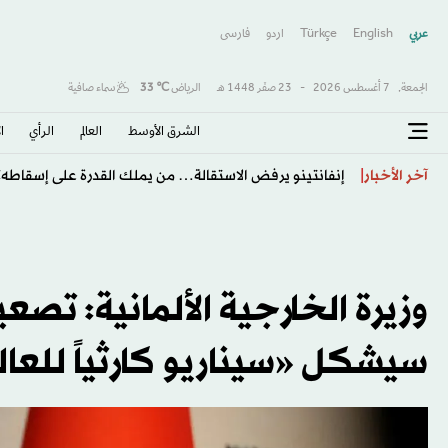
عربي
English
Türkçe
اردو
فارسى
الجمعة,
7 أغسطس 2026
-
23 صفَر 1448 هـ
الرياض
℃
33
سماء صافية
الشرق الأوسط​
العالم
الرأي
ا
طرابزون يكتب صفحة جديدة مع صلاح… استقبال أسطور
آخر الأخبار
وزيرة الخارجية الألمانية: ت
سيشكل «سيناريو كارثياً للعا