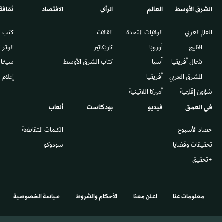
الشرق الأوسط​
العالم
الرأي
الاقتصاد
ثقافة
العالم العربي
الولايات المتحدة
المقالات
كتب
الخليج
أوروبا
كاريكاتير
الوتر 
شمال أفريقيا
آسيا
كتاب الشرق الأوسط
سينما
المشرق العربي
أفريقيا
إعلام
شؤون إقليمية
أميركا اللاتينية
في العمق
فيديو
بودكاست
ألعاب
حصاد الأسبوع
الكلمات المتقاطعة
تحقيقات وقضايا
سودوكو
+تحقيق
معلومات عنا
اعلن معنا
الأحكام والشروط
سياسة الخصوصية