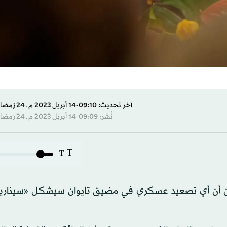
آخر تحديث: 09:10-14 أبريل 2023 م ـ 24 رَمضان 1444 هـ
نُشر: 09:09-14 أبريل 2023 م ـ 24 رَمضان 1444 هـ
T
T
) من أن أي تصعيد عسكري في مضيق تايوان سيشكل «سيناريو 