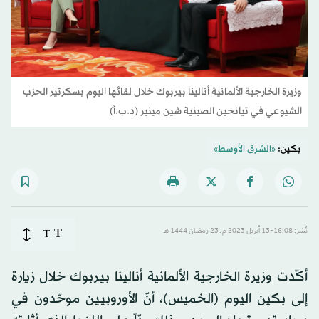
وزيرة الخارجية الألمانية أنالينا بيربوك خلال لقائها اليوم بسكرتير الحزب
الشيوعي في تيانجين الصينية شين مينير (د.ب.أ)
بكين:
«الشرق الأوسط»
T
نُشر: 16:08-13 أبريل 2023 م ـ 23 رَمضان 1444 هـ
T
أكّدت وزيرة الخارجية الألمانية أنالينا بيربوك خلال زيارة
إلى بكين اليوم (الخميس)، أنّ الأوروبيين موحّدون في