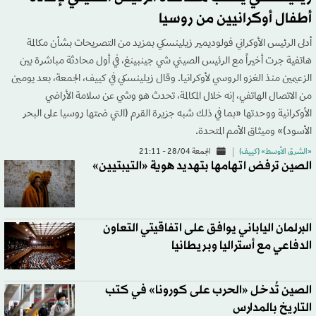
أطفال أوكرانيين من روسيا
أدلى الرئيس الأوكراني فولوديمير زيلينسكي بمزيد من التصريحات بشأن مكالمة
هاتفية جرت أخيراً مع الرئيس الصيني شي جينبينغ، في أول محادثة مباشرة بين
الزعيمين منذ الغزو الروسي لأوكرانيا. وقال زيلينسكي في كييف، الجمعة، بعد يومين
من الاتصال الهاتفي، إنه خلال المكالمة، تحدث هو وشي عن سلامة الأراضي
الأوكرانية ووحدتها «بما في ذلك شبه جزيرة القرم (التي ضمتها روسيا على البحر
الأسود)» وميثاق الأمم المتحدة.
«الشرق الأوسط» (كييف)
الجمعة 28/04 - 21:11
الصين ترفض اتهامها بتهديد هوية «التيبتيين»
البرلمان الياباني يوافق على اتفاقيتي التعاون
الدفاعي مع أستراليا وبريطانيا
الصين تُدخل «الحرب على كورونا» في كتب
التاريخ بالمدارس