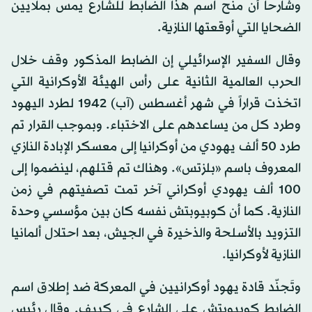
وشارحاً أن منح اسم هذا الضابط للشارع يمس بملايين
الضحايا التي أوقعتها النازية.
وقال السفير الإسرائيلي إن الضابط المذكور وقف خلال
الحرب العالمية الثانية على رأس الهيئة الأوكرانية التي
اتخذت قراراً في شهر أغسطس (آب) 1942 لطرد اليهود
وطرد كل من يساعدهم على الاختباء. وبموجب القرار تم
طرد 50 ألف يهودي من أوكرانيا إلى معسكر الإبادة النازي
المعروف باسم «بلزتس». وهناك تم قتلهم، لينضموا إلى
100 ألف يهودي أوكراني آخر تمت تصفيتهم في زمن
النازية. كما أن كوبيوبتش نفسه كان بين مؤسسي وحدة
التزويد بالأسلحة والذخيرة في الجيش، بعد احتلال ألمانيا
النازية لأوكرانيا.
وتَجنّد قادة يهود أوكرانيين في المعركة ضد إطلاق اسم
الضابط كوبيوبتش على الشارع في كييف. وقال رئيس