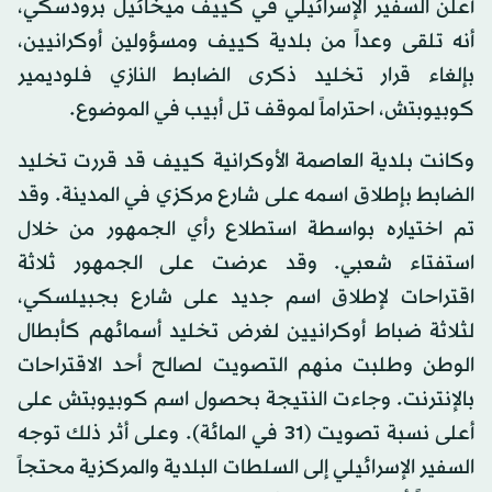
أعلن السفير الإسرائيلي في كييف ميخائيل برودسكي،
أنه تلقى وعداً من بلدية كييف ومسؤولين أوكرانيين،
بإلغاء قرار تخليد ذكرى الضابط النازي فلوديمير
كوبيوبتش، احتراماً لموقف تل أبيب في الموضوع.
وكانت بلدية العاصمة الأوكرانية كييف قد قررت تخليد
الضابط بإطلاق اسمه على شارع مركزي في المدينة. وقد
تم اختياره بواسطة استطلاع رأي الجمهور من خلال
استفتاء شعبي. وقد عرضت على الجمهور ثلاثة
اقتراحات لإطلاق اسم جديد على شارع بجبيلسكي،
لثلاثة ضباط أوكرانيين لغرض تخليد أسمائهم كأبطال
الوطن وطلبت منهم التصويت لصالح أحد الاقتراحات
بالإنترنت. وجاءت النتيجة بحصول اسم كوبيوبتش على
أعلى نسبة تصويت (31 في المائة). وعلى أثر ذلك توجه
السفير الإسرائيلي إلى السلطات البلدية والمركزية محتجاً