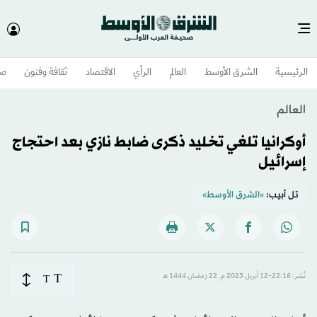
الرئيسية
الشرق الأوسط​
العالم
الرأي
الاقتصاد
ثقافة وفنون
صح
العالم
أوكرانيا تلغي تخليد ذكرى ضابط نازي بعد احتجاج
إسرائيل
تل أبيب:
«الشرق الأوسط»
T
نُشر: 22:16-12 أبريل 2023 م ـ 22 رَمضان 1444 هـ
T