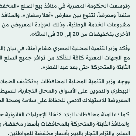
منفذاً ومعرضاً، تتنوع بين معارض «أهلاً رمضان»، والمنافذ ا
مشروعات الخدمة الوطنية، وذلك لـ«زيادة المعروض من ا
الأخرى بتخفيضات من 20 إلى 30 في المائة».
وأكد وزير التنمية المحلية المصري هشام آمنة، في بيان (ال
مع الجهات المعنية كافة للتأكد من توافر جميع السلع الغ
الثابتة والمتحركة حتى بعد عيد الفطر».
ووجه وزير التنمية المحلية المحافظات بـ«تكثيف الحملات
البيطري والتموين على الأسواق والمحال التجارية، للسيطر
المعروضة للاستهلاك الآدمي للحفاظ على سلامة وصحة ال
كما دعا آمنة محافظات البلاد لاتخاذ الإجراءات القانونية 
والمنافذ الثابتة والمتحركة بالمحافظات بأسعار مخفضة، 
السلع، والتزام التجار بالبيع بأسعار مخفضة للمواطنين.