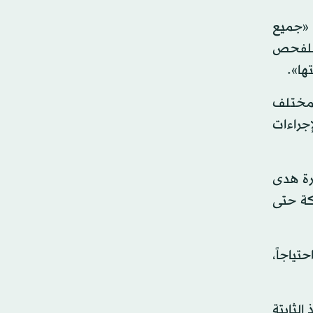
 «جميع
 للفحص
ها».
بمختلف
جراءات
رة هدى
ركة حتى
تياجاً،
الثابتة