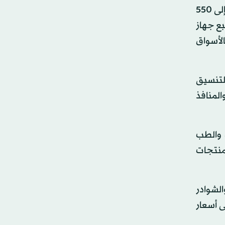
وتوسعت الحكومة المصرية في منافذ بيع السلع «المخفضة» خلال الأشهر الماضية في محافظات البلاد، ليصل عددها إلى 550
بع جهاز
لأسواق
التنسيق
المنافذ
ة والطب
لمنتجات
الشوادر
ى أسعار