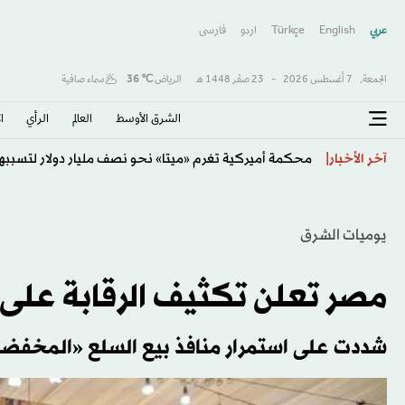
عربي
English
Türkçe
اردو
فارسى
الجمعة,
7 أغسطس 2026
-
23 صفَر 1448 هـ
الرياض
℃
36
سماء صافية
الشرق الأوسط​
العالم
الرأي
ا
تفشي الكوليرا في تشاد يودي بحياة 13 شخصا
آخر الأخبار
يوميات الشرق
مصر تعلن تكثيف الرقابة على ا
شددت على استمرار منافذ بيع السلع «المخفض