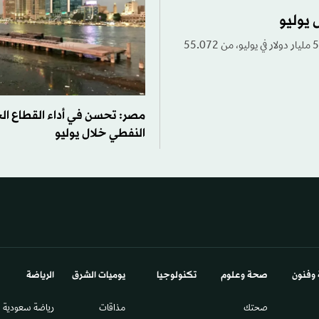
قال البنك المركزي المصري، الأربعاء، إن صافي احتياطيات البلاد الدولية ارتفع إلى 56.294 مليار دولار في يوليو، من 55.072
مصر: تحسن في أداء القطاع ال
النفطي خلال يوليو
 وفنون
صحة وعلوم
تكنولوجيا
يوميات الشرق​
الرياضة
صحتك
مذاقات
رياضة سعودية