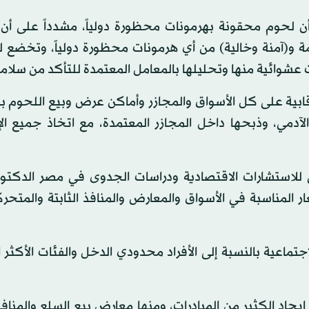
شأن لحوم محقونة بهرمونات محظورة دولياً، مشدداً على أن
يمة و(آمنة وخالية) من أي هرمونات محظورة دولياً، وتخضع
 عشوائية منها وتحليلها بالمعامل المعتمدة للتأكد من سلامت
قابية على كل الأسواق والمجازر وأماكن عرض وبيع اللحوم 
آدمي، وذبحها داخل المجازر المعتمدة، مع اتخاذ جميع الإ
لي للاستشارات الاقتصادية ودراسات الجدوى في مصر الدكتو
عار المناسبة في الأسواق والمعارض والمنافذ الثابتة والمتح
ماعية بالنسبة إلى الأفراد محدودي الدخل والفئات الأكثر اح
اد الكثير من المبادرات، ومنها معارض بيع السلع والمنافذ 