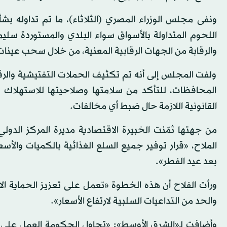
ونفى مجلس الوزراء المصري (الثلاثاء)، ما تم تداوله ب
اللحوم المتداولة بالأسواق سواء البلدي والمستوردة سل
والرقابة من الجهات الرقابية المعنية، من خلال سحب عينات
ولفت المجلس إلى أنه تم تكثيف الحملات التفتيشية والر
المحافظات، للتأكد من سلامتها وصلاحيتها للاستهلاك ال
القانونية اللازمة حال ضبط أي مخالفات.
من جهتها ثمّنت الخبيرة الاقتصادية مديرة المركز الدو
الملاح، «قرار توفير جميع السلع الغذائية بالكميات والأس
بعد عيد الفطر».
ورأت الفلاح أن هذه الخطوة «تعمل على تعزيز الحماية الاجت
والحد من التداعيات السلبية لارتفاع الأسعار».
وأضافت لـ«الشرق الأوسط»: «تحاول الحكومة العمل على إيج