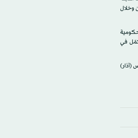
ن وخلال
لحكومية
كمّل في
ليبلغ 39.5 في المائة في مارس (آذار)