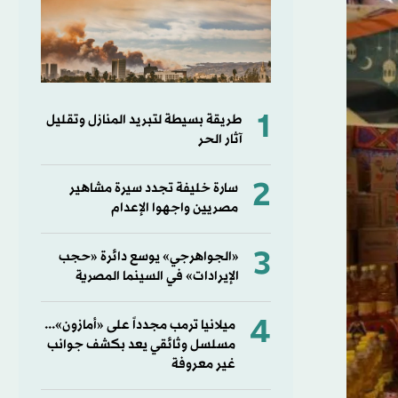
1
طريقة بسيطة لتبريد المنازل وتقليل
آثار الحر
2
سارة خليفة تجدد سيرة مشاهير
مصريين واجهوا الإعدام
3
«الجواهرجي» يوسع دائرة «حجب
الإيرادات» في السينما المصرية
4
ميلانيا ترمب مجدداً على «أمازون»...
مسلسل وثائقي يعد بكشف جوانب
غير معروفة