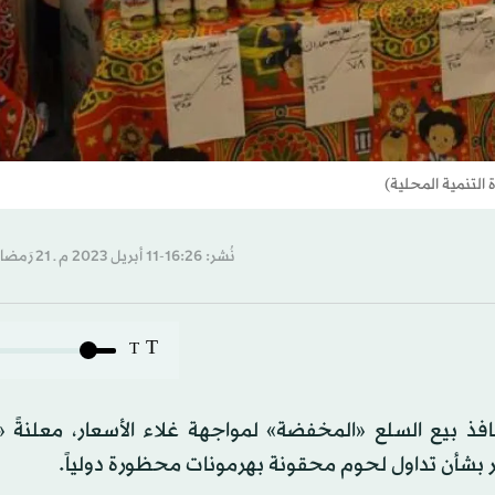
التنمية المحلية)
نُشر: 16:26-11 أبريل 2023 م ـ 21 رَمضان 1444 هـ
T
T
افذ بيع السلع «المخفضة» لمواجهة غلاء الأسعار، معلنةً 
ُثير بشأن تداول لحوم محقونة بهرمونات محظورة دولياً.