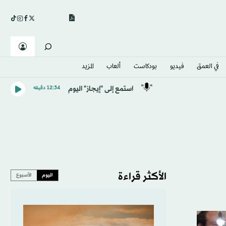
في العمق
فيديو
بودكاست
ألعاب
المزيد
استمع إلى "إيجاز" اليوم
12:34 دقيقه
الأكثر قراءة
اليوم
الأسبوع