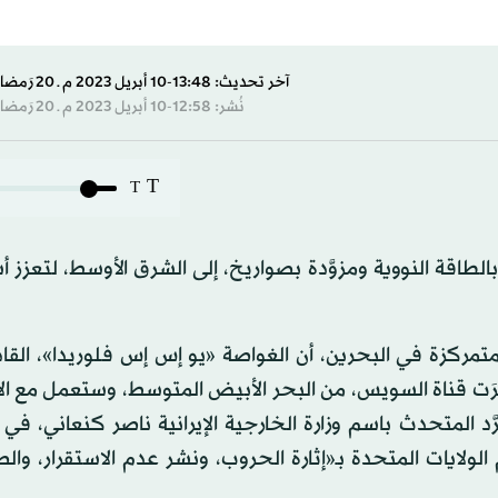
آخر تحديث: 13:48-10 أبريل 2023 م ـ 20 رَمضان 1444 هـ
نُشر: 12:58-10 أبريل 2023 م ـ 20 رَمضان 1444 هـ
T
T
بالطاقة النووية ومزوَّدة بصواريخ، إلى الشرق الأوسط، لتعزز 
لمتمركزة في البحرين، أن الغواصة «يو إس إس فلوريدا»، القا
ياً برياً، عبَرَت قناة السويس، من البحر الأبيض المتوسط، وستعمل مع
د المتحدث باسم وزارة الخارجية الإيرانية ناصر كنعاني، في
لولايات المتحدة بـ«إثارة الحروب، ونشر عدم الاستقرار، وال