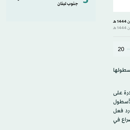
5
جنوب لبنان
20
أسطولها
درة على
 الأسطول
 رد فعل
صراع في