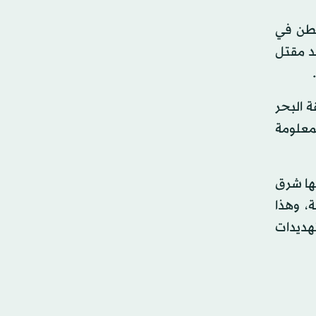
شنطن في
د مقتل
 البحر
معلومة
لها شرق
ة، وهذا
هديدات