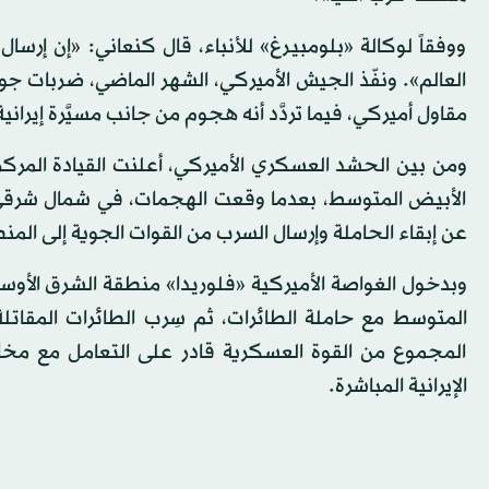
ووفقاً لوكالة «بلومبيرغ» للأنباء، قال كنعاني: «إن إرس
العالم». ونفّذ الجيش الأميركي، الشهر الماضي، ضربات 
مقاول أميركي، فيما تردَّد أنه هجوم من جانب مسيَّرة إير
ومن بين الحشد العسكري الأميركي، أعلنت القيادة المرك
الأبيض المتوسط، بعدما وقعت الهجمات، في شمال شرقي سو
عن إبقاء الحاملة وإرسال السرب من القوات الجوية إلى المن
وبدخول الغواصة الأميركية «فلوريدا» منطقة الشرق الأوسط،
المتوسط مع حاملة الطائرات، ثم سِرب الطائرات المقاتلة 
المجموع من القوة العسكرية قادر على التعامل مع مخاطر
الإيرانية المباشرة.