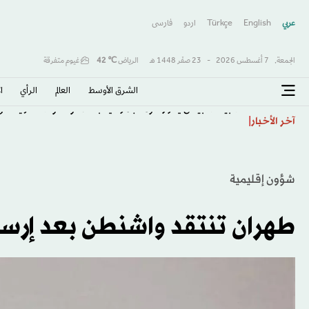
عربي
English
Türkçe
اردو
فارسى
الجمعة,
7 أغسطس 2026
-
23 صفَر 1448 هـ
الرياض
℃
42
غيوم متفرقة
الشرق الأوسط​
العالم
الرأي
ا
البيت الأبيض يقر رسوماً جمركية بـ15 % وحدوداً سعرية على «البولي سيليكون»
آخر الأخبار
شؤون إقليمية
طهران تنتقد واشنطن بعد إرسا