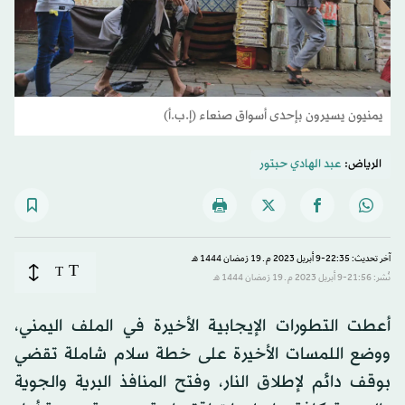
يمنيون يسيرون بإحدى أسواق صنعاء (إ.ب.أ)
الرياض:
عبد الهادي حبتور
آخر تحديث: 22:35-9 أبريل 2023 م ـ 19 رَمضان 1444 هـ
T
T
نُشر: 21:56-9 أبريل 2023 م ـ 19 رَمضان 1444 هـ
أعطت التطورات الإيجابية الأخيرة في الملف اليمني،
ووضع اللمسات الأخيرة على خطة سلام شاملة تقضي
بوقف دائم لإطلاق النار، وفتح المنافذ البرية والجوية