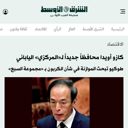
الرئيسية
الشرق الأوسط​
العالم
الرأي
الاقتصاد
ثقافة وفنون
صح
الاقتصاد
كازو أويدا محافظاً جديداً لـ«المركزي» الياباني
طوكيو تبحث الموازنة في شأن الكربون بـ «مجموعة السبع»