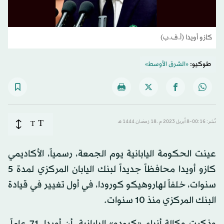
كازو أويدا (أ.ف.ب)
طوكيو:
«الشرق الأوسط»
T
نُشر: 00:16-8 أبريل 2023 م ـ 18 رَمضان 1444 هـ
T
عينت الحكومة اليابانية يوم الجمعة، رسمياً، الأكاديمي
كازو أويدا محافظاً جديداً لبنك اليابان المركزي لمدة 5
سنوات، خلفاً لهاروهيكو كورودا، في أول تغيير في قيادة
البنك المركزي منذ 10 سنوات.