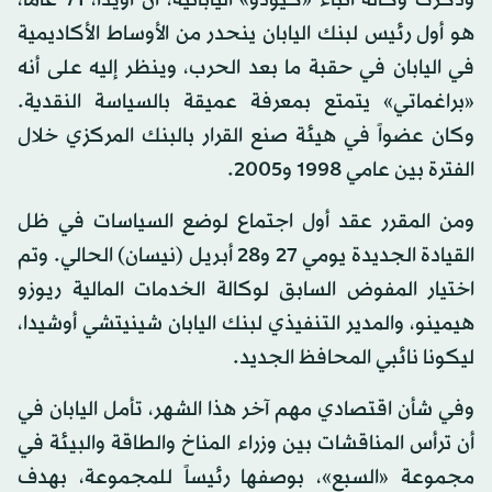
وذكرت وكالة أنباء «كيودو» اليابانية، أن أويدا، 71 عاماً،
هو أول رئيس لبنك اليابان ينحدر من الأوساط الأكاديمية
في اليابان في حقبة ما بعد الحرب، وينظر إليه على أنه
«براغماتي» يتمتع بمعرفة عميقة بالسياسة النقدية.
وكان عضواً في هيئة صنع القرار بالبنك المركزي خلال
الفترة بين عامي 1998 و2005.
ومن المقرر عقد أول اجتماع لوضع السياسات في ظل
القيادة الجديدة يومي 27 و28 أبريل (نيسان) الحالي. وتم
اختيار المفوض السابق لوكالة الخدمات المالية ريوزو
هيمينو، والمدير التنفيذي لبنك اليابان شينيتشي أوشيدا،
ليكونا نائبي المحافظ الجديد.
وفي شأن اقتصادي مهم آخر هذا الشهر، تأمل اليابان في
أن ترأس المناقشات بين وزراء المناخ والطاقة والبيئة في
مجموعة «السبع»، بوصفها رئيساً للمجموعة، بهدف