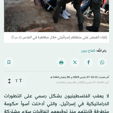
إلقاء القبض على متظاهر إسرائيلي خلال مظاهرة في القدس (د.ب.أ)
رام الله:
كفاح زبون
آخر تحديث: 16:12-27 مارس 2023 م ـ 06 رَمضان 1444 هـ
T
T
نُشر: 16:09-27 مارس 2023 م ـ 06 رَمضان 1444 هـ
لا يعقب الفلسطينيون بشكل رسمي على التطورات
الدراماتيكية في إسرائيل، والتي أدخلت أسوأ حكومة
متطرفة قابلتهم منذ توقيعهم اتفاقيات سلام مشتركة