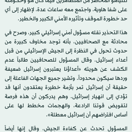
نتنياهو المحاصر من المتظاهرين فيما كان هو وحكومته
على شفا هاوية، واجتمع معه ساعات عدة، لإظهار إلى أي
حد خطورة الموقف وتأثيره الأمني الكبير والخطير.
هذا التحذير نقله مسؤول أمني إسرائيلي كبير، وصرح في
محادثة مع الصحافيين، بأنه توجد مخاوف كبيرة من
حدوث تحول في النظرة إلى الجيش الإسرائيلي من قبل
أعداء إسرائيل. وقال المسؤول للصحافيين طالباً عدم
الكشف عن هويته «أعداؤنا يعتبرون إسرائيل ضعيفة
وردها سيكون محدوداً. وتشير جميع الجهات الفاعلة إلى
حقيقة أن إسرائيل تمر بأزمة خطيرة يعتقدون أنها قد
تؤدي إلى انهيار إسرائيل. وهم يدركون أن هذه فرصة
لتقويض قوتنا الرادعة، والهجمات مخطط لها على
أساس افتراضهم أن إسرائيل معطلة».
المسؤول تحدث عن كفاءة الجيش، وقال إنها أيضاً