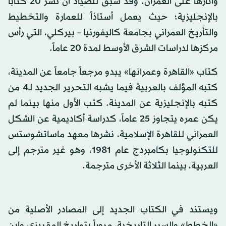
وآثارها على العمران. وقد سبق للصياد أن نشر 20 كتاباً
بالإنجليزية؛ حيث يعمل أستاذاً للعمارة والتخطيط
والتأريخ العمراني بجامعة كاليفورنيا – بيركلي، التي رأس
مركزها لدراسات الشرق الأوسط لمدة 20 عاماً.
كتاب «القاهرة وعمرانها» يبدو مرجعاً جامعاً عن المدينة،
كتبه المؤلف بالعربية فيما يشبه التحرير الجديد لـ4 من
كتبه بالإنجليزية عن المدينة. كتب الأول منها بينما لم
يكن عمره يتجاوز 25 عاماً، كدراسة أكاديمية عن الشكل
العمراني للقاهرة الإسلامية، نشرها معهد ماساتشوستس
للتكنولوجيا بكامبردج عام 1981، وهو غير مترجم إلى
العربية، بينما الثلاثة الأخرى مترجمة.
ويستند في الكتاب الجديد إلى المصادر الأصلية من
«الخطط» والسير التاريخية، مروراً بتواريخ المقريزي وابن