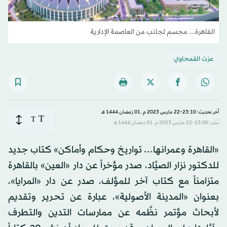
القاهرة... مجسم لجانب من العاصمة الإدارية
عزت القمحاوي
آخر تحديث: 23:10-22 مارس 2023 م ـ 01 رَمضان 1444 هـ
T
T
نُشر: 23:00-22 مارس 2023 م ـ 01 رَمضان 1444 هـ
«القاهرة وعمرانها... تواريخ وحكام وأماكن» كتاب جديد
للدكتور نزار الصيَّاد، صدر مؤخراً عن دار «العين» بالقاهرة
متزامناً مع كتاب آخر للمؤلف، صدر عن دار «المرايا»،
بعنوان «المدينة الأصولية»، عبارة عن تحرير وتقديم
لأبحاث مؤتمر نظَّمه عن ممارسات التدين والتطرف