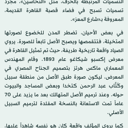
التسميات المرتبطة بالحرف، مثل «النحاسين»، مجرد
تسميات تسبح في فضاء قصبة القاهرة القديمة،
المعروفة بـ«شارع المعز».
في بعض الأحيان، تضطر المدن للخضوع لصورتها
المتخيلة، فتتقمصها ويصبح الأصل تابعاً للصورة. يروي
الصياد واقعة تاريخية طريفة، حيث تم تمثيل القاهرة في
معرض إكسبو شيكاغو عام 1893. وقام المهندس
المعماري ماكس هرتز بتصميم الجناح المصري في
المعرض، ليكون صورة طبق الأصل من منطقة سبيل
وكُتَّاب عبد الرحمن كتخدا وبعض المساجد والبيوت
حوله. وعند ترميم الأصل المتهالك بعد ما يزيد على 70
عاماً تمت الاستعانة بالنسخة المقلدة لترميم السبيل
الأصلي.
كما يروي المؤلف واقعة كان هو نفسه شاهداً عليها،