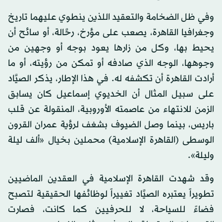
وفي ظل الضخامة والتعقيد اللذين ينطوي عليهما تاريخ
وجغرافيا القاهرة، يصعب على مؤرخ، رحَّالة، أو سائح أن
يحيط بها، وكل من زارها يعود بوجه أو وجهين من
وجوهها، الوجه الذي صادفه أو تمكن من رؤيته، أو ما
أرادت القاهرة أن تكشفه له. في هذا الإطار، يذكر الصيَّاد
على سبيل المثال أن الخديوي إسماعيل كان يسابق
الزمن للانتهاء من عاصمته الأوروبية، المنقولة عن قلب
باريس، بينما وصل الضيوف بشغف لرؤية عمران القرون
الوسطى (القاهرة الإسلامية) محملين بخيال «ألف ليلة
وليلة».
وقد شهدت القاهرة الإسلامية في العقدين الماضيين
تطويراً يعتبره الصيَّاد تغييراً لوظائفها الحقيقية لتصبح
فضاءً للسياحة، لا للحرفيين كما كانت، فصارت