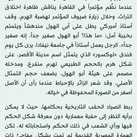
عندما نظَّم مؤتمراً في القاهرة يناقش ظاهرة اختلاق
التراث، وخلال زيارة ضيوف المؤتمر لهضبة الهرم، وقف
أستاذ أميركي يطل على أبي الهول مندهشاً ويتمتم
بخيبة أمل: «ما هذا؟ أبو الهول صغير جداً، إنه صغير
جداً». الرجل يعمل أستاذاً في جامعة نيفادا، يرى كل يوم
فندق «لوكسور» الذي يتمثل اسم مدينة الأقصر، على
شكل هرم بالحجم الطبيعي لهرم منقرع، ومدخله
مصمم على هيئة أبو الهول، بضعف حجم التمثال
الأصلي، وقد شعر الزائر بالإحباط عندما رأى أن الأصل
أصغر من الصورة المحفوظة في خياله.
ربط الصياد الحقب التاريخية بحكامها، حيث لا يمكن
برأيه النظر إلى حقبة معمارية دون معرفة شكل الحكم
فيها ورأي الشعب في ذلك الحكم واستجاباته له. لكن
العمارة المصرية القديمة لم تمت بشكل مفاجئ ذات