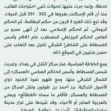
لحظة، وإنما جرت عليها تحولات تلبي احتياجات الغالب،
منذ أن قام الإسكندر بغزوها في 332 - 331 قبل الميلاد،
وقد تبع ذلك الغزو 3 قرون من حكم البطالمة، ثم الحكم
الروماني، ثم الحكم الإسلامي، بعد أن أنهى عمرو بن
العاص الحكم البيزنطي المضطرب عام 641م وأسس
الفسطاط على الشاطئ الشرقي للنيل بعد التغلب على
حصن بابليون في الموقع ذاته.
ومع الخلافة العباسية، صار مركز الثقل في بغداد، وغربت
شمس الفسطاط، وأسس الحاكم العباسي «العسكر» إلى
الشمال الشرقي منها. ومع ظهور نفوذ الجنود ذوي
الأصول التركية، برز أحمد بن طولون ونقل المركز من
الفسطاط والعسكر، فأقام ما سماه «القطائع» ويعني
بالعربية العنابر أو الأحياء، وقد شيدها على غرار مدينة
سامراء العراقية التي أثرت على ذوقه في العمارة.