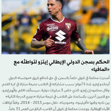
الحكم بسجن الدولي الإيطالي إيتزو لتواطئه مع
«المافيا»
أصدرت محكمة في نابولي حكماً بالسجن، في حق مُدافع فريق «مونتسا» الدولي
أرماندو إيتزو، لمدة 5 أعوام؛ بسبب مشاركته في التلاعب بنتيجة مباراة في كرة القدم.
وقال محاموه إن إيتزو، الذي خاض 3 مباريات دولية، سيستأنف الحكم. واتُّهِم إيتزو،
مع لاعبين آخرين، بالمساعدة على التلاعب في نتيجة مباراة «دوري الدرجة الثانية»
بين ناديه وقتها «أفيلينو»، و«مودينا»، خلال موسم 2013 - 2014، وفقاً لوكالات
الأنباء الإيطالية. ووجدت محكمة في نابولي أن اللاعب، البالغ من العمر 31 عاماً،