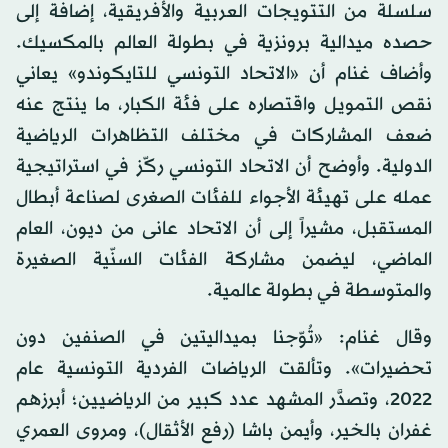
سلسلة من التتويجات العربية والأفريقية، إضافة إلى
حصده ميدالية برونزية في بطولة العالم بالمكسيك.
وأضاف غنام أن «الاتحاد التونسي للتايكوندو» يعاني
نقص التمويل واقتصاره على فئة الكبار، ما ينتج عنه
ضعف المشاركات في مختلف التظاهرات الرياضية
الدولية. وأوضح أن الاتحاد التونسي ركّز في استراتيجية
عمله على تهيئة الأجواء للفئات الصغرى لصناعة أبطال
المستقبل، مشيراً إلى أن الاتحاد عانى من ديون، العام
الماضي، ليضمن مشاركة الفئات السنّية الصغيرة
والمتوسطة في بطولة عالمية.
وقال غنام: «تُوّجنا بميداليتين في الصنفين دون
تحضيرات». وتألقت الرياضات الفردية التونسية عام
2022، وتصدَّر المشهد عدد كبير من الرياضيين؛ أبرزهم
غفران بالخير، وأيمن باشا (رفع الأثقال)، ومروى العمري