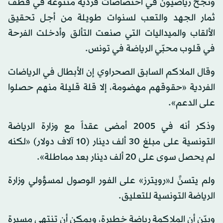
ونجح رياضيون في اختصاصات فردية متنوعة في قطف
ثمار الجهد والتعب لسنوات طويلة من أجل تحقيق
الألقاب والميداليات التي صنعت التألق وأدخلت الفرحة
في قلوب محبّي الرياضة في تونس.
وقال الملاكم السابق الصحراوي إن الأبطال في الرياضات
الفردية «حقوقهم مهضومة، إلا قلة قليلة منهم حصلوا
على الدعم».
وذكر أنه في 2005 أمضى عقداً مع وزارة الرياضة
التونسية على مبلغ 30 ألف دينار (10 آلاف دولار) «لكنه
لم يحصل سوى على 20 ألف دينار بعد مماطلة».
ولم يتسنَّ لـ«رويترز» على الفور الوصول لمسؤولي وزارة
الرياضة التونسية للتعليق.
وبيّن أن الملاكمة رياضة خطيرة، ويمكن أن تنتهي مسيرة