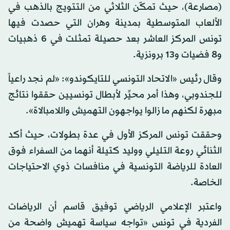
(مصارعة)، حيث تمكّن الثلاثي من التتويج بالذهب في
الألعاب المتوسطية بمدينة وهران التي حصدت فيها
تونس المركز العاشر بعد حصيلة تمثلت في 6 ذهبيات
و8 فضيات و13 برونزية.
وقال رئيس «الاتحاد التونسي للتايكوندو»: «لم نجد راعياً
للجندوبي، وهذا أمر محيِّر لأبطال تونسيين حققوا نتائج
مبهرة لكنهم ما زالوا يواجهون التهميش واللامبالاة».
وحققت تونس المركز الأول في عدة بطولات، حيث أكد
الثنائي‭ ‬روعة التليلي ووليد كتيلة أنهما من السفراء فوق
العادة للرياضة‭ ‬التونسية في منافسات ذوي الاحتياجات
الخاصة.
واعتبر الإعلامي الرياضي توفيق قاسم أن الرياضات
الفردية في تونس «تواجه سياسة تهميش واضحة من