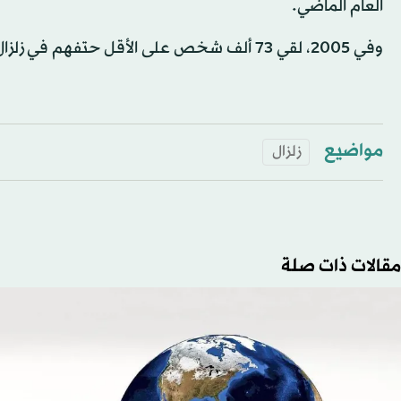
العام الماضي.
وفي 2005، لقي 73 ألف شخص على الأقل حتفهم في زلزال قوته 7.6 درجة هز شمال باكستان.
مواضيع
زلزال
مقالات ذات صلة