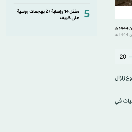
5
مقتل ⁠14 وإصابة ‌27 بهجمات روسية
على كييف
20
ستان، بعد وقوع زلزال
 وإن المستشفيات في