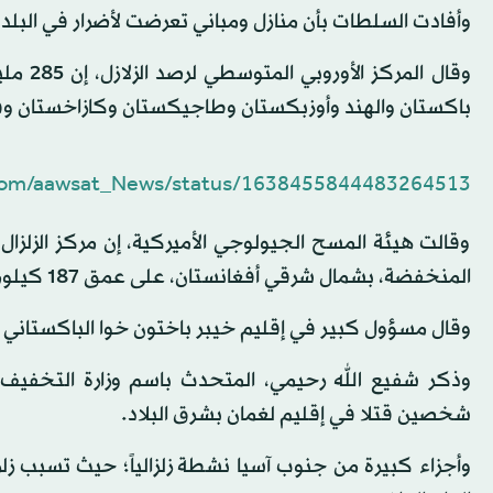
وأفادت السلطات بأن منازل ومباني تعرضت لأضرار في البلد
وقال ا
باكستان والهند وأوزبكستان وطاجيكستان وكازاخستان وق
r.com/aawsat_News/status/1638455844483264513
وقالت هيئة المسح الجيولوجي الأميركية، إن مركز الزلز
المنخفضة، بشمال شرقي أفغانستان، على عمق 187 كيلومتراً.
وقال مسؤول كبير في إقليم خيبر باختون خوا الباكستاني يدعى عبد الباسط، إن 19 م
وذكر شفيع الله رحيمي، المتحدث باسم وزارة التخفيف من
شخصين قتلا في إقليم لغمان بشرق البلاد.