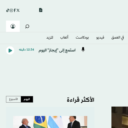
في العمق
فيديو
بودكاست
ألعاب
المزيد
استمع إلى "إيجاز" اليوم
12:34 دقيقه
الأكثر قراءة
اليوم
الأسبوع