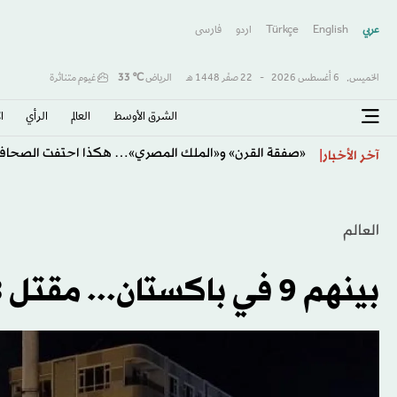
عربي
English
Türkçe
اردو
فارسى
الخميس,
6 أغسطس 2026
-
22 صفَر 1448 هـ
الرياض
℃
33
غيوم متناثرة
الشرق الأوسط​
العالم
الرأي
ا
«صفقة القرن» و«الملك المصري»… هكذا احتفت الصحافة 
آخر الأخبار
العالم
بينهم 9 في باكستان... مقتل 13 شخصاً بزلزال أفغانستان