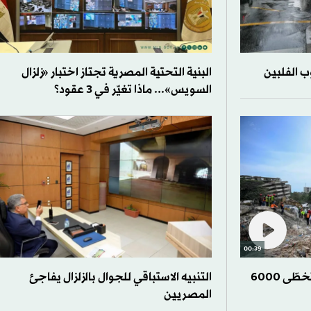
البنية التحتية المصرية تجتاز اختبار «زلزال
السويس»... ماذا تغيّر في 3 عقود؟
00:39
حصيلة ضحايا زلزالي فنزويلا تتخطّى 6000
التنبيه الاستباقي للجوال بالزلزال يفاجئ
المصريين