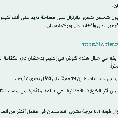
ين.
لمركز الأوروبي المتوسطي لرصد الزلازل، إن 285 مليون شخص شعروا بالزلزال على مساحة تزيد على ألف
رغيزستان وأفغانستان وتركمانستان.
https://twitte
ال يقع في جبال هندو كوش في إقليم بدخشان ذي الكثافة ال
نزلاً على الأقل تضررت أيضاً.
 أثر الكوارث الأفغانية، في ساعة متأخرة من مساء الثلاث
وأجزاء كبيرة من جنوب آسيا نشطة زلزالياً؛ حيث تسبب زلزال قوته 6.1 درجة بشرق أفغانستان في مقتل 