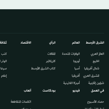
الشرق الأوسط​
العالم
الرأي
الاقتصاد
ثقافة
العالم العربي
الولايات المتحدة
المقالات
كتب
الخليج
أوروبا
كاريكاتير
الوتر 
شمال أفريقيا
آسيا
كتاب الشرق الأوسط
سينما
المشرق العربي
أفريقيا
إعلام
شؤون إقليمية
أميركا اللاتينية
في العمق
فيديو
بودكاست
ألعاب
حصاد الأسبوع
الكلمات المتقاطعة