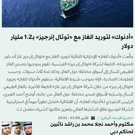
«أدنوك» لتوريد الغاز مع «توتال إنرجيز» بـ1.2 مليار
دولار
وقَّعت «أدنوك للغاز» الإماراتية اتفاقية لتوريد الغاز مع «توتال إنرجيز غاز آند باور
المحدودة»، التابعة لشركة «توتال إنرجيز» الفرنسية، تقوم بموجبها بتصدير الغاز
الطبيعي المسال إلى أسواق مختلفة حول العالم، وذلك لمدة ثلاث سنوات. وحسب
المعلومات الصادرة، فإنه بموجب شروط الاتفاقية، ستقوم «أدنوك للغاز» بتزويد
«توتال إنرجيز» من خلال شركة «توتال إنرجيز غاز» التابعة للأخيرة، بالغاز الطبيعي
المسال وتسليمه لأسواق تصدير مختلفة حول العالم. من جانبه، أوضح أحمد العبري،
الرئيس التنفيذي لـ«أدنوك للغاز»، أن الاتفاقية «تمثل تطوراً مهماً في استراتيجية
الشركة لتوسيع نطاق انتشارها العالمي وتعزيز مكانتها كشريك مفضل لت
«الشرق الأوسط» (أبوظبي)
الاثنين 01/05 - 20:01
مكتوم وأحمد نجلا محمد بن راشد نائبين
لحاكم دبي