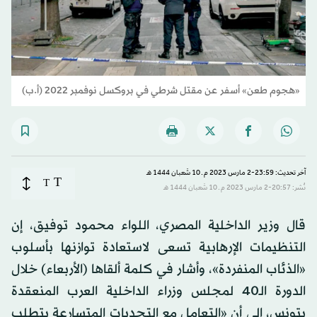
«هجوم طعن» أسفر عن مقتل شرطي في بروكسل نوفمبر 2022 (أ.ب)
آخر تحديث: 23:59-2 مارس 2023 م ـ 10 شَعبان 1444 هـ
T
T
نُشر: 20:57-2 مارس 2023 م ـ 10 شَعبان 1444 هـ
قال وزير الداخلية المصري، اللواء محمود توفيق، إن
التنظيمات الإرهابية تسعى لاستعادة توازنها بأسلوب
«الذئاب المنفردة»، وأشار في كلمة ألقاها (الأربعاء) خلال
الدورة الـ40 لمجلس وزراء الداخلية العرب المنعقدة
بتونس، إلى أن «التعامل مع التحديات المتسارعة يتطلب