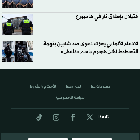
قتيلان بإطلاق نار في هامبورغ
الادعاء الألماني يحرّك دعوى ضد شابين بتهمة
التخطيط لشن هجوم باسم «داعش»
معلومات عنا
اعلن معنا
الأحكام والشروط
سياسة الخصوصية
تابعنا