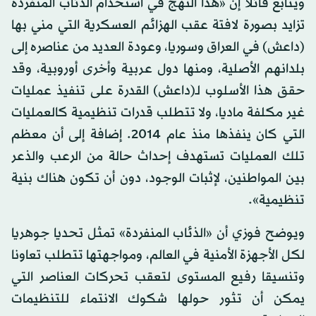
ويتابع قائلا إن «هذا النهج في استخدام الذئاب المنفردة
تزايد بصورة لافتة عقب الهزائم العسكرية التي مني بها
(داعش) في العراق وسوريا، وعودة العديد من عناصره إلى
بلدانهم الأصلية، ومنها دول عربية وأخرى أوروبية، وقد
حقق هذا الأسلوب لـ(داعش) القدرة على تنفيذ عمليات
غير مكلفة ماديا، ولا تتطلب قدرات تنظيمية كالعمليات
التي كان ينفذها منذ عام 2014. إضافة إلى أن معظم
تلك العمليات تستهدف إحداث حالة من الرعب والذعر
بين المواطنين، لإثبات الوجود، دون أن تكون هناك بنية
تنظيمية».
ويوضح فوزي أن «الذئاب المنفردة» تمثل تحديا جوهريا
لكل الأجهزة الأمنية في العالم، ومواجهتها تتطلب تعاونا
وتنسيقا رفيع المستوى لتعقب تحركات العناصر التي
يمكن أن تثور حولها شكوك الانتماء للتنظيمات