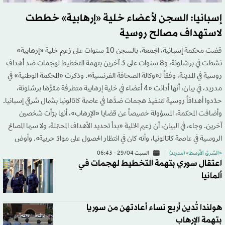
إسبانيا: السجن لأعضاء خلية «إرهابية» خططت
لاستهداف مصالح روسية
قضت محكمة إسبانية، الجمعة، بالسجن 10 سنوات على زعيم خلية «إرهابية»
نشطت في برشلونة، و8 سنوات على 3 آخرين بتهمة التخطيط لهجمات ضد أهداف
روسية في المدينة، وفقاً لـ«وكالة الصحافة الفرنسية». وذكرت «المحكمة الوطنية» في
مدريد، في بيان، أنها أدانت «4 أعضاء في خلية إرهابية متطرفة مقرُّها برشلونة،
حدّدوا أهدافاً روسية لتنفيذ هجمات ضدَّها في عاصمة كاتالونيا بشمال شرقي إسبانيا.
وأضافت المحكمة، المسؤولة خصيصاً عن قضايا «الإرهاب»، أنها برّأت شخصين
آخرين. وجاء، في البيان، أن زعيم الخلية «بدأ تحديد الأهداف المحتملة، ولا سيما المصالح
الروسية في عاصمة كاتالونيا، وأنه كان في انتظار الحصول على موادّ حربية». وأوض
«الشرق الأوسط» (مدريد)
السبت 29/04 - 06:43
اعتقال سوري بتهمة التخطيط لهجمات في
ألمانيا
هولندا تُدين أربع نساء أعادتهن من سوريا
بتهمة الإرهاب