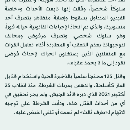
ضد أحد عناصرها الذي لم تحدد هويته، واعتبرت ما تم
سلوكاً شخصياً، وقالت إنها تابعت الأحداث و«خاصة
الفيديو المتداول بسقوط وإصابة متظاهر بتصرف أحد
منسوبينا، والذي تم اتخاذ الإجراءات القانونية حياله فوراً،
وهو سلوك شخصي، وتصرف مرفوض ومخالف
لتوجيهاتنا بعدم التعقب أو المطاردة أثناء تعامل القوات
مع المتفلتين الذين يستغلون الحراك لإحداث فوضى
تقود إلى ما لا يحمد عقباه».
وقتل 125 محتجاً سلمياً بالذخيرة الحية واستخدام قنابل
الغاز كأسلحة، والدهس بعربات الشرطة، منذ انقلاب 25
أكتوبر 2021 الذي دبره قائد الجيش، ولم يجر تحقيق في
أي من أحداث القتل هذه، ودأبت الشرطة على توجيه
الاتهام لـ«طرف ثالث» لم تسمه أو تلقي القبض عليه.