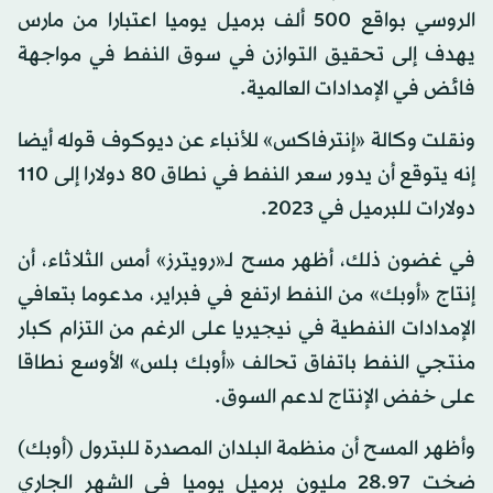
الروسي بواقع 500 ألف برميل يوميا اعتبارا من مارس
يهدف إلى تحقيق التوازن في سوق النفط في مواجهة
فائض في الإمدادات العالمية.
ونقلت وكالة «إنترفاكس» للأنباء عن ديوكوف قوله أيضا
إنه يتوقع أن يدور سعر النفط في نطاق 80 دولارا إلى 110
دولارات للبرميل في 2023.
في غضون ذلك، أظهر مسح لـ«رويترز» أمس الثلاثاء، أن
إنتاج «أوبك» من النفط ارتفع في فبراير، مدعوما بتعافي
الإمدادات النفطية في نيجيريا على الرغم من التزام كبار
منتجي النفط باتفاق تحالف «أوبك بلس» الأوسع نطاقا
على خفض الإنتاج لدعم السوق.
وأظهر المسح أن منظمة البلدان المصدرة للبترول (أوبك)
ضخت 28.97 مليون برميل يوميا في الشهر الجاري