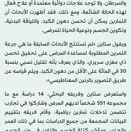
والسرطان، ولا توجد علاجات دوائية معتمدة أو علاج فعال
لهذه الحالة الشائعة، ومع ذلك، فقد أظهرت الأبحاث أن
التمارين يمكن أن تحسن دهون الكبد، واللياقة البدنية،
وتكوين الجسم ونوعية الحياة للمرضى.
ويقول ستاين «لم تستنتج الأبحاث السابقة ما هي جرعة
التمرين المطلوبة لمساعدة المرضى على تحقيق تحسن
ذي مغزى سريري، والذي يعرف بأنه تقليل نسبي بنسبة
30 في المائة على الأقل من دهون الكبد، ويتم قياسه عن
طريق التصوير بالرنين المغناطيسي».
واستعرض ستاين وفريقه البحثي، 14 دراسة مع ما
مجموعه 551 شخصاً لديهم المرض وشاركوا في تجارب
تتضمن تدخلات تمارين رياضية. وقام فريقه بتقييم
البيانات المجمعة من جميع الدراسات بما في ذلك العمر
والجنس ومؤشر كتلة الجسم والتغير في وزن الجسم