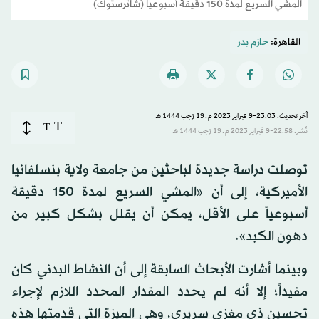
المشي السريع لمدة 150 دقيقة أسبوعياً (شاترستوك)
القاهرة:
حازم بدر
آخر تحديث: 23:03-9 فبراير 2023 م ـ 19 رَجب 1444 هـ
T
T
نُشر: 22:58-9 فبراير 2023 م ـ 19 رَجب 1444 هـ
توصلت دراسة جديدة لباحثين من جامعة ولاية بنسلفانيا
الأميركية، إلى أن «المشي السريع لمدة 150 دقيقة
أسبوعياً على الأقل، يمكن أن يقلل بشكل كبير من
دهون الكبد».
وبينما أشارت الأبحاث السابقة إلى أن النشاط البدني كان
مفيداً؛ إلا أنه لم يحدد المقدار المحدد اللازم لإجراء
تحسين ذي مغزى سريري، وهي الميزة التي قدمتها هذه