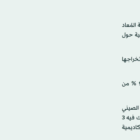
المُعاد
حثية حول
تخراجها
والمعادن النادرة عددها 17 معدناً؛ مثل البلاديوم واللانثانم والسيريوم والنيوديميوم والإيتريوم، يأتي ما بين 90 و95 % من
؛ بهدف كسر الاحتكار الصيني
لإنتاج هذه المعادن، عن طريق إنتاجها من النفايات الإلكترونية، عبر طريقة مبتكرة توصّل لها باحثو المشروع الذي تشارك فيه 3
اديمية