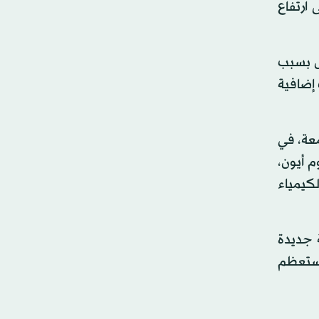
 ارتفاع
س بسبب
 إضافية
معة، في
م أيون،
كيمياء
 جديدة
 ستعظم