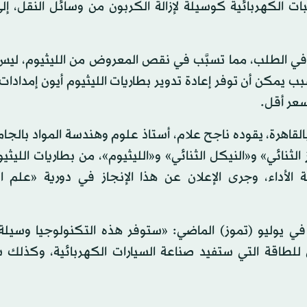
كبات الكهربائية كوسيلة لإزالة الكربون من وسائل النقل، إلى
 في الطلب، مما تسبَّب في نقص المعروض من الليثيوم، لي
سبب يمكن أن توفر إعادة تدوير بطاريات الليثيوم أيون إمدادات
سعر أقل.
لقاهرة، يقوده ناجح علام، أستاذ علوم وهندسة المواد بالجا
لثنائي» و«النيكل الثنائي» و«الليثيوم»، من بطاريات الليثيو
لأداء، وجرى الإعلان عن هذا الإنجاز في دورية «علم ال
 في يوليو (تموز) الماضي: «ستوفر هذه التكنولوجيا وسيلة
ن للطاقة التي ستفيد صناعة السيارات الكهربائية، وكذلك