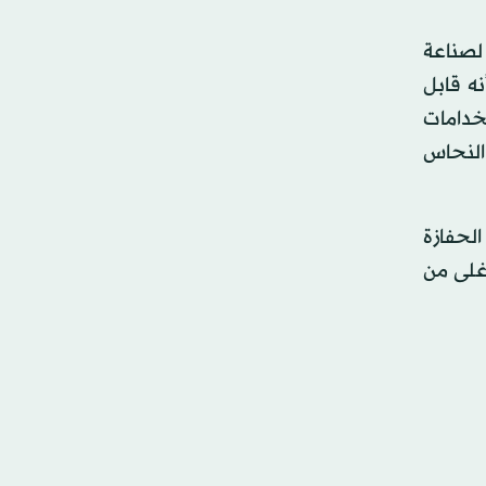
لصناعة
نه قابل
تخدامات
النحاس
الحفازة
غلى من