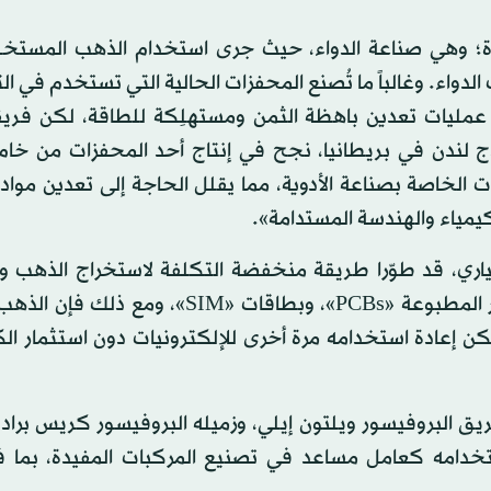
تادة؛ وهي صناعة الدواء، حيث جرى استخدام الذهب المست
لدواء. وغالباً ما تُصنع المحفزات الحالية التي تستخدم في ال
مليات تعدين باهظة الثمن ومستهلِكة للطاقة، لكن فريقاً 
دج لندن في بريطانيا، نجح في إنتاج أحد المحفزات من خام
ت الخاصة بصناعة الأدوية، مما يقلل الحاجة إلى تعدين مواد
لكيمياء والهندسة المستدامة».
الياري، قد طوّرا طريقة منخفضة التكلفة لاستخراج الذهب و
القيّمة الأخرى من النفايات الإلكترونية؛ مثل لوحات الدوائر المطبوعة «PCBs»، وبطاقات «IM
 إعادة استخدامه مرة أخرى للإلكترونيات دون استثمار الك
يق البروفيسور ويلتون إيلي، وزميله البروفيسور كريس برا
ستخدامه كعامل مساعد في تصنيع المركبات المفيدة، بما 