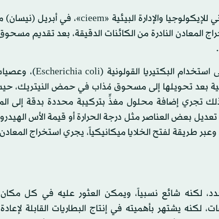
ووفق دراسة استعرضها الباحثون في مؤتمر المعهد القانوني للإيكولوجيا والإدارة البيئية «eem
 المعادن النادرة من الكائنات الدقيقة، بعد تقديم مسحوق
وشرح الباحثون، خلال المؤتمر، طريقتهم التي تعتمد على استخدام ال
لخردة الإلكترونية بعد تحويلها إلى مسحوق مُذاب في حمض النيتريك، 
لك تجري إضافة محلول مغذٍّ بتركيبة محددة بدقة إلى ا
عديل بعض العناصر مثل درجة الحرارة أو قيمة الأس الهيدرو
ر طريقة لفتح الخلايا ميكانيكياً، يجري استخراج المعادن 
جدد، لكنه شائع نسبياً، ويمكن العثور عليه في كل مكان تق
 لكنه يشتهر بأهميته في إنتاج البطاريات القابلة لإعادة