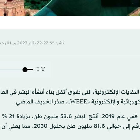
نُشر: 22:55-22 يناير 2023 م ـ 01 رَجب 1444 هـ
T
T
2 مما يقدر بـ57.4 مليون طن من النفايات الإلكترونية، التي تفوق أثقل بناء أنشأه البشر في 
 «WEEE»، صدَر الخريف الماضي.
ووفقاً للتقرير، فإن جبل نفايات 2021 لم
2014، وإذا لم يتغير شيء، فمن المفترض أن يصل هذا الرقم إلى حوالي 81.6 ملي