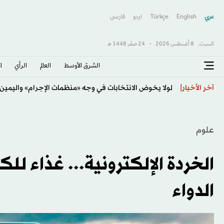
عربي
English
Türkçe
اردو
فارسى
السبت,
8 أغسطس 2026
-
24 صفَر 1448 هـ
الشرق الأوسط​
العالم
الرأي
ا
الدوري السعودي: التوقفات تستنزف 48 % من زمن المباريات
آخر الأخبار
علوم
الخردة الإلكترونية... غذاء ل
الدواء