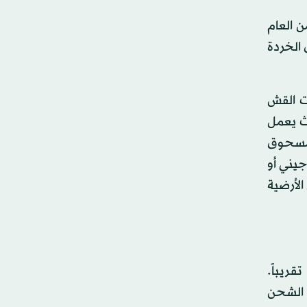
ci»، في أبريل (نيسان) من العام
 الخردة
بكتيريا القولونية (Escherichia coli)، وعصيات القش
حيث يعمل
لمسحوق
جيني أو
الأرضية
ريباً.
 الشحن