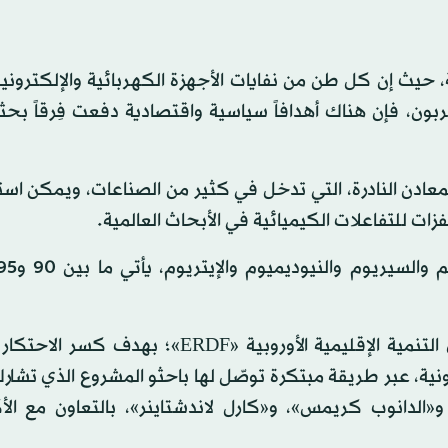
ة، حيث إن كل طن من نفايات الأجهزة الكهربائية والإلكترونية 
اني أكسيد الكربون، فإن هناك أهدافاً سياسية واقتصادية دفعت فِرقاً ب
لمعادن النادرة، التي تدخل في كثير من الصناعات، ويمكن اس
ات للتفاعلات الكيميائية في الأبحاث العالمية.
وتأسّس في 2018 مشروع «ريجين»، المموَّل من صندوق التنمية الإقليمية الأوروبية «ERDF»
الدانوب كريمس»، و«كارل لاندشتاينر»، بالتعاون مع الأك