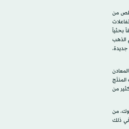
خلص من
تفاعلات
بحثياً
 الذهب
 جديدة،
المعادن
S»، ومع ذلك فإن الذهب المنتَج
ثير من
دوك، من
في ذلك