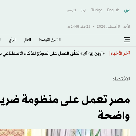
عربي
English
Türkçe
اردو
فارسى
الأحد,
9 أغسطس 2026
-
25 صفَر 1448 هـ
الشرق الأوسط​
العالم
الرأي
ا
تحذيرات من الفيضانات مع اتجاه الإعصار «دولفين» لساح
آخر الأخبار
الاقتصاد
مصر تعمل على منظومة ضريبي
واضحة