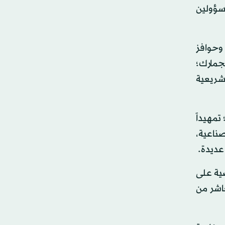
مسؤولين
وحوافز
جمارك؛
شريعية
مهيداً
صناعية،
عديدة.
ضية على
اشر من