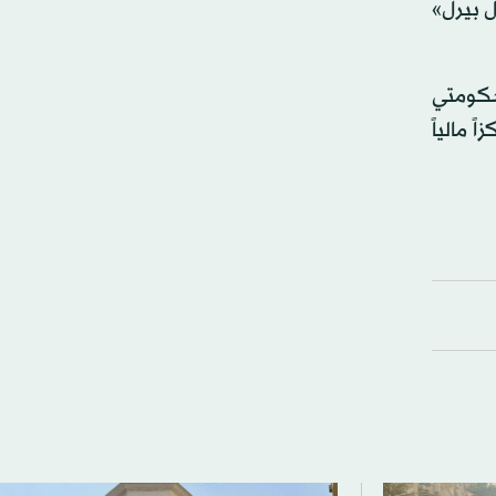
يل بيرل»
ية خاصة بين حكومتي
 الشركة مركزاً مالياً