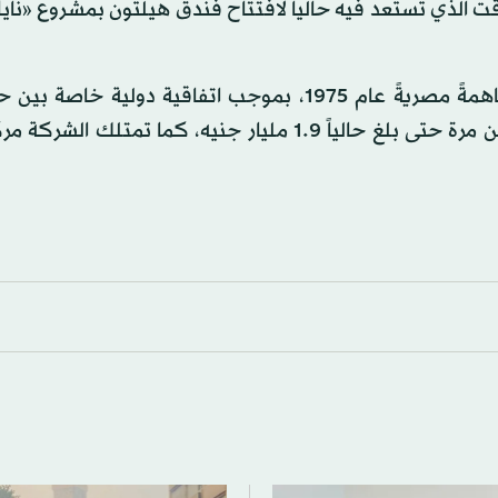
، في الوقت الذي تستعد فيه حالياً لافتتاح فندق هيلتون بمشروع «نا
وتأسست الشركة السعودية المصرية للتعمير، شركةً مساهمةً مصريةً عام 1975، بموجب اتفاقية دول
مصر والسعودية، حيث شهد رأسمال الشركة زيادة لأكثر من مرة حتى بلغ حالياً 1.9 مليار جنيه، كما تمتلك