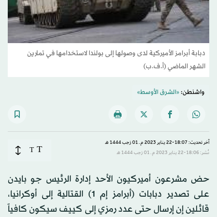
دبابة أبرامز الأميركية لدى وصولها إلى بولندا لاستخدامها في تمارين
الشهر الماضي (أ.ف.ب)
واشنطن:
«الشرق الأوسط»
آخر تحديث: 18:07-22 يناير 2023 م ـ 01 رَجب 1444 هـ
T
T
نُشر: 18:06-22 يناير 2023 م ـ 01 رَجب 1444 هـ
حض مشرعون أميركيون الأحد إدارة الرئيس جو بايدن
على تصدير دبابات (أبرامز إم 1) القتالية إلى أوكرانيا،
قائلين إن إرسال حتى عدد رمزي إلى كييف سيكون كافياً