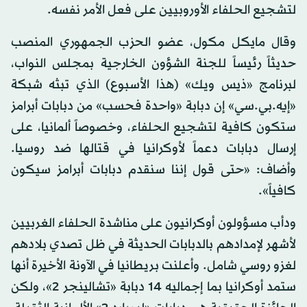
لتشجيع الحلفاء الأوروبيين على فعل الأمر نفسه.
وقال مايكل مكول، عضو الحزب الجمهوري المنصب
حديثاً رئيساً للجنة الشؤون الخارجية بمجلس النواب،
لبرنامج «ذيس ويك» (هذا الأسبوع) الذي تبثه شبكة
«إيه.بي.سي» إن دبابة «واحدة فحسب» من دبابات أبرامز
ستكون كافية لتشجيع الحلفاء، وخصوصاً ألمانيا، على
إرسال دبابات دعماً لأوكرانيا في قتالها ضد روسيا.
وأضاف: «حتى قول إننا سنقدم دبابات أبرامز سيكون
كافياً».
ودأب مسؤولون أوكرانيون على مناشدة الحلفاء الغربيين
لأشهر لإمدادهم بالدبابات الحديثة في ظل تصدي بلادهم
لغزو روسي شامل. وأعلنت بريطانيا في الآونة الأخيرة أنها
ستمد أوكرانيا بما إجماليه 14 دبابة «تشالينجر 2»، ولكن