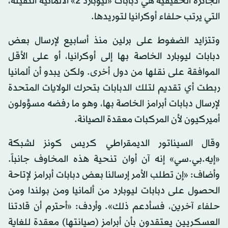
الجائزة الحقيقية هي دبابات «ليوبارد 2» الألمانية الثقيلة،
التي يرتب حلفاء أوكرانيا لتوريدها.
وتتزايد الضغوط على برلين منذ أسابيع لإرسال بعض
دبابات ليوبارد الخاصة بها إلى أوكرانيا، أو على الأقل
الموافقة على نقلها من دول أخرى. ولكن يبدو أن ألمانيا
ربطت أي تقديم لتلك الدبابات بتحرك الولايات المتحدة
لإرسال دبابات أبرامز الخاصة بها، وهو ما رفضه مسؤولون
أميركيون لأن المركبات معقدة الصيانة.
وقال السيناتور الديمقراطي كريس كونز لشبكة
«إيه.بي.سي» إنه آن أوان تنحية هذه المخاوف جانباً.
وأضاف: «إن تطلب الأمر إرسالنا بعض دبابات أبرامز لإتاحة
الحصول على دبابات ليوبارد من ألمانيا ومن بولندا ومن
حلفاء آخرين، فسأدعم ذلك». وأردف: «أحترم أن قادتنا
العسكريين يعتقدون بأن أبرامز (صيانتها) معقدة للغاية