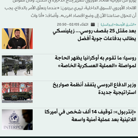
يورو من ميزانية الاتحاد الأوروبي لتعزيز إنتاج الذخيرة في التكتّل. وقال مفوّض
الاتحاد الأوروبي للسوق الداخلية، تييري بريتون: «عندما يتعلّق الأمر بالدفاع، يجب
أن تتحوّل صناعتنا الآن إلى وضع اقتصاد الحرب». وأضاف: «أنا واث
«الشرق الأوسط» (بروكسل)
الثلاثاء 02/05 - 20:50
بعد مقتل 25 بقصف روسي... زيلينسكي
يطالب بدفاعات جوية أفضل
روسيا: ما تقوم به أوكرانيا يظهر الحاجة
لمواصلة «العملية العسكرية الخاصة»
وزير الدفاع الروسي يتفقد أنظمة صواريخ
استراتيجية جديدة
«إنتربول»: توقيف 14 ألف شخص في أميركا
اللاتينية بعد عملية أمنية واسعة