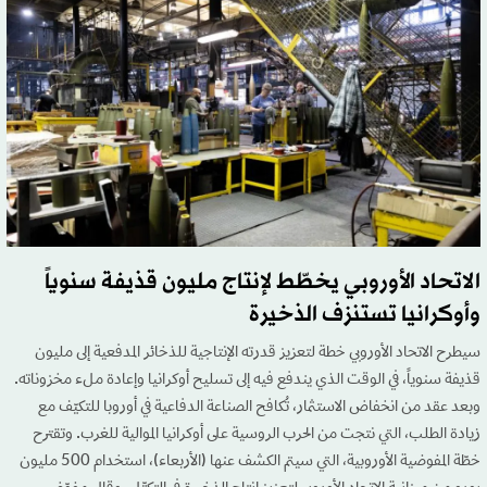
الاتحاد الأوروبي يخطّط لإنتاج مليون قذيفة سنوياً
وأوكرانيا تستنزف الذخيرة
سيطرح الاتحاد الأوروبي خطة لتعزيز قدرته الإنتاجية للذخائر المدفعية إلى مليون
قذيفة سنوياً، في الوقت الذي يندفع فيه إلى تسليح أوكرانيا وإعادة ملء مخزوناته.
وبعد عقد من انخفاض الاستثمار، تُكافح الصناعة الدفاعية في أوروبا للتكيّف مع
زيادة الطلب، التي نتجت من الحرب الروسية على أوكرانيا الموالية للغرب. وتقترح
خطّة المفوضية الأوروبية، التي سيتم الكشف عنها (الأربعاء)، استخدام 500 مليون