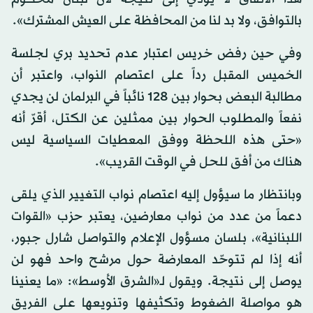
بالتوافق، ولا بد لنا من المحافظة على العيش المشترك».
وفي حين رفض خريس اعتبار عدم تحديد بري لجلسة
الخميس المقبل رداً على اعتصام النواب، واعتبر أن
مطالبة البعض بحوار بين 128 نائباً في البرلمان لن يجدي
نفعاً والمطلوب الحوار بين ممثلين عن الكتل، أقرّ أنه
«حتى هذه اللحظة ووفق المعطيات السياسية ليس
هناك من أفق للحل في الوقت القريب».
وبانتظار ما سيؤول إليه اعتصام نواب التغيير الذي يلقى
دعماً من عدد من نواب معارضين، يعتبر حزب «القوات
اللبنانية»، بلسان مسؤول الإعلام والتواصل شارل جبور،
أنه إذا لم تتوحّد المعارضة حول مرشح واحد فهو لن
يوصل إلى نتيجة. ويقول لـ«الشرق الأوسط»: «ما يعنينا
هو مواصلة الضغوط وتكثيفها وتنويعها على الفريق