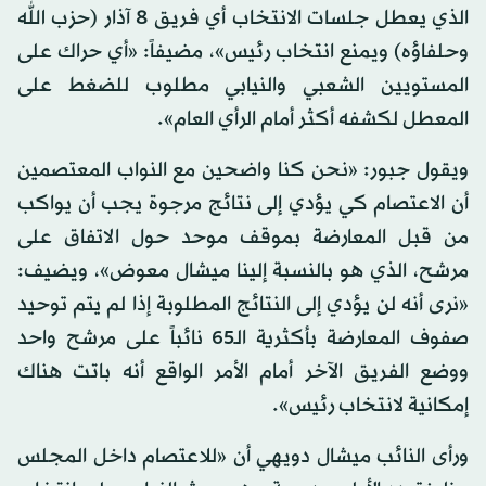
الذي يعطل جلسات الانتخاب أي فريق 8 آذار (حزب الله
وحلفاؤه) ويمنع انتخاب رئيس»، مضيفاً: «أي حراك على
المستويين الشعبي والنيابي مطلوب للضغط على
المعطل لكشفه أكثر أمام الرأي العام».
ويقول جبور: «نحن كنا واضحين مع النواب المعتصمين
أن الاعتصام كي يؤدي إلى نتائج مرجوة يجب أن يواكب
من قبل المعارضة بموقف موحد حول الاتفاق على
مرشح، الذي هو بالنسبة إلينا ميشال معوض»، ويضيف:
«نرى أنه لن يؤدي إلى النتائج المطلوبة إذا لم يتم توحيد
صفوف المعارضة بأكثرية الـ65 نائباً على مرشح واحد
ووضع الفريق الآخر أمام الأمر الواقع أنه باتت هناك
إمكانية لانتخاب رئيس».
ورأى النائب ميشال دويهي أن «للاعتصام داخل المجلس