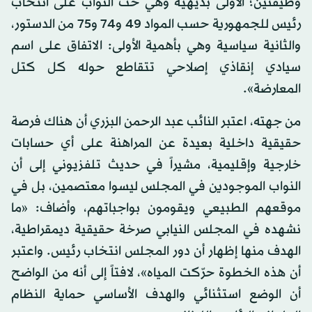
وظيفتين؛ الأولى بديهية وهي حث النواب على انتخاب
رئيس للجمهورية حسب المواد 49 و74 و75 من الدستور،
والثانية سياسية وهي بأهمية الأولى: الاتفاق على اسم
سيادي إنقاذي إصلاحي تتقاطع حوله كل كتل
المعارضة».
من جهته، اعتبر النائب عبد الرحمن البزري أن هناك فرصة
حقيقية داخلية بعيدة عن المراهنة على أي حسابات
خارجية وإقليمية، مشيراً في حديث تلفزيوني إلى أن
النواب الموجودين في المجلس ليسوا معتصمين، بل في
موقعهم الطبيعي ويقومون بواجباتهم، وأضاف: «ما
نشهده في المجلس النيابي صرخة حقيقية ديمقراطية،
الهدف منها إظهار أن دور المجلس انتخاب رئيس. واعتبر
أن هذه الخطوة حرّكت المياه»، لافتاً إلى أنه من الواضح
أن الوضع استثنائي والهدف الأساسي حماية النظام