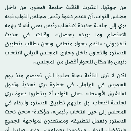
من جهتها، اعتبرت النائبة حليمة قعقور، من داخل
مجلس النواب، أن «عدم دعوة رئيس مجلس النواب نبيه
بري إلى جلسة جديدة لانتخاب رئيس يعني أنه لا يهمه
الاعتصام وما يريده يحصل». وقالت، في حديث
تلفزيوني: «لنقم بحوار منطقي ونحن نطالب بتطبيق
الدستور والتعاون داخل وخارج المجلس النيابي لانتخاب
رئيس ولا مكان للحوار أفضل من المجلس».
لكن لا ترى النائبة نجاة صليبا التي تعتصم منذ يوم
الخميس في البرلمان، في خطوة بري تحدياً، وتقول
لـ«الشرق الأوسط»: «على النواب ألا ينتظروا دعوة بري
لجلسة انتخاب، بل عليهم تطبيق الدستور والبقاء في
المجلس إلى حين انتخاب رئيس»، مؤكدة: «نحن تحت
الدستور ونعمل لتطبيقه ومستعدون لمواجهة الجميع
وليتفضل النواب وليقوموا بعملهم». وترى صليبا أن