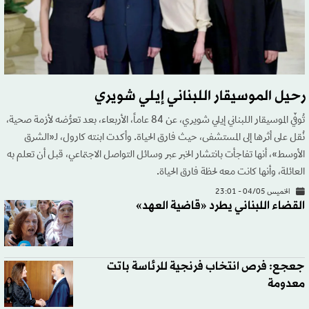
رحيل الموسيقار اللبناني إيلي شويري
تُوفّي الموسيقار اللبناني إيلي شويري، عن 84 عاماً، الأربعاء، بعد تعرُّضه لأزمة صحية،
نُقل على أثرها إلى المستشفى، حيث فارق الحياة. وأكدت ابنته كارول، لـ«الشرق
الأوسط»، أنها تفاجأت بانتشار الخبر عبر وسائل التواصل الاجتماعي، قبل أن تعلم به
العائلة، وأنها كانت معه لحظة فارق الحياة.
الخميس 04/05 - 23:01
القضاء اللبناني يطرد «قاضية العهد»
جعجع: فرص انتخاب فرنجية للرئاسة باتت
معدومة