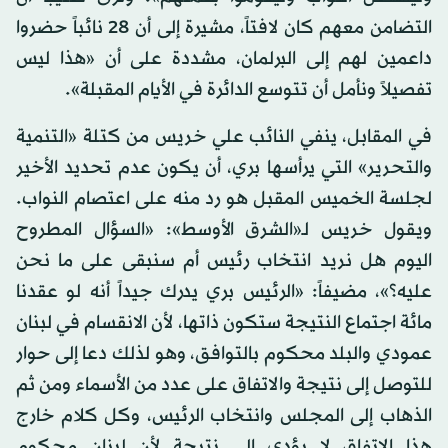
التضامن معهم كان لافتاً، مشيرة إلى أن 28 نائباً حضروا
داعمين لهم إلى البرلمان، مشددة على أن «هذا ليس
تفصيلاً ونأمل أن تتوسع الدائرة في الأيام المقبلة».
في المقابل، ينفي النائب علي خريس من كتلة «التنمية
والتحرير» التي يرأسها بري، أن يكون عدم تحديد الأخير
لجلسة الخميس المقبل هو رد منه على اعتصام النواب.
ويقول خريس لـ«الشرق الأوسط»: «السؤال المطروح
اليوم هل نريد انتخاب رئيس أم سنبقى على ما نحن
عليه؟»، مضيفاً: «الرئيس بري يدرك جيداً أنه لو عقدنا
مائة اجتماع النتيجة ستكون ذاتها، لأن الانقسام في لبنان
عمودي والبلد محكوم بالتوافق، وهو لذلك دعا إلى حوار
للتوصل إلى نتيجة والاتفاق على عدد من الأسماء ومن ثم
الذهاب إلى المجلس وانتخاب الرئيس، وكل كلام خارج
هذا الاتفاق لا يؤدي إلى نتيجة لأن لبنان محكوم