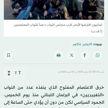
لبنانيون افترشوا الأرض قرب مجلس النواب دعماً للنواب المعتصمين
(أ.ف.ب)
بيروت:
كارولين عاكوم
T
نُشر: 00:15-22 يناير 2023 م ـ 01 رَجب 1444 هـ
T
خرق الاعتصام المفتوح الذي ينفذه عدد من النواب
«التغييريين» في البرلمان اللبناني منذ يوم الخميس،
الجمود السياسي لكن من دون أن يؤدي حتى الساعة إلى