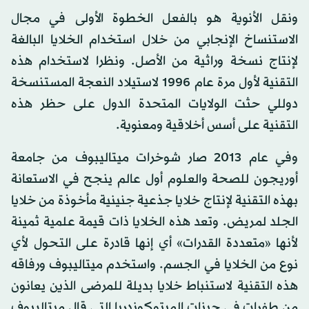
ونقل الأنوية هو بالفعل الخطوة الأولى في مجال
الاستنساخ الإنجابي من خلال استخدام الخلايا البالغة
لإنتاج نسخة وراثية من الأصل. ونظرا لاستخدام هذه
التقنية لأول مرة عام 1996 لاستيلاد النعجة المستنسخة
دوللي حثت الولايات المتحدة الدول على حظر هذه
التقنية على أسس أخلاقية ومعنوية.
وفي عام 2013 صار شوخرات ميتاليبوف من جامعة
أوريجون للصحة والعلوم أول عالم ينجح في الاستعانة
بهذه التقنية لإنتاج خلايا جذعية جنينية مأخوذة من خلايا
الجلد لمريض. وتعد هذه الخلايا ذات قيمة علمية ثمينة
لأنها «متعددة القدرات» أي إنها قادرة على التحول لأي
نوع من الخلايا في الجسم. واستخدم ميتاليبوف ورفاقه
هذه التقنية لاستنباط خلايا بديلة للمرضى الذين يعانون
من طفرات في جينات الميتوكوندريا التي قال ميتاليبوف