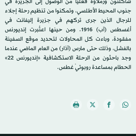
شاكلتون وزملاؤه فعلياً من الوصول إلى الجزيرة في
جنوب المحيط الأطلسي، وتمكنوا من تنظيم رحلة إجلاء
للرجال الذين جرى تركهم في جزيرة إليفانت في
أغسطس (آب) 1916. ومن حينها اعتُبرت إنديورنس
مفقودة، وباءت كل المحاولات لتحديد موقع السفينة
بالفشل، وذلك حتى مارس (آذار) من العام الماضي عندما
وجد باحثون من الرحلة الاستكشافية «إنديورنس 22»
الحطام بمساعدة روبوتيْ غطس.