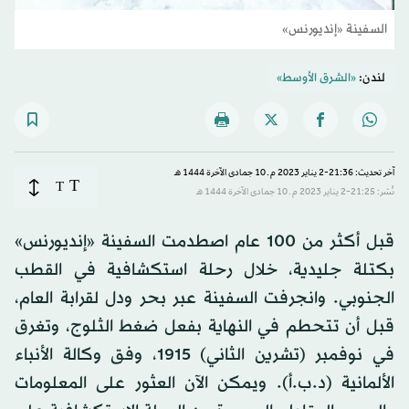
السفينة «إنديورنس»
لندن:
«الشرق الأوسط»
آخر تحديث: 21:36-2 يناير 2023 م ـ 10 جمادى الآخرة 1444 هـ
T
T
نُشر: 21:25-2 يناير 2023 م ـ 10 جمادى الآخرة 1444 هـ
قبل أكثر من 100 عام اصطدمت السفينة «إنديورنس»
بكتلة جليدية، خلال رحلة استكشافية في القطب
الجنوبي. وانجرفت السفينة عبر بحر ودل لقرابة العام،
قبل أن تتحطم في النهاية بفعل ضغط الثلوج، وتغرق
في نوفمبر (تشرين الثاني) 1915، وفق وكالة الأنباء
الألمانية (د.ب.أ). ويمكن الآن العثور على المعلومات