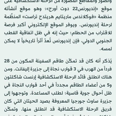
والصور والمقاطع المصورة من الرحلة الاستكشافية على
موقع «إنديورنس22 دوت أورج»؛ وهو موقع أنشأته
منظمة «فوكلاندس ماريتايم هريتدج تراست» المنظِّمة
لرحلة إنديورنس. ويوفر الموقع الإلكتروني أكبر فرصة
للاقتراب من الحطام؛ حيث إنه في ظل اتفاقية القطب
الجنوبي الدولي، فإن إنديورنس تُعدّ أثراً تاريخياً لا يمكن
لمسه.
يُذكر أنه كان قد تمكّن طاقم السفينة المكون من 28
فرداً من الهرب في 3 قوارب نجاة إلى جزيرة إليفانت. ومن
هناك انطلق قائد الرحلة الاستكشافية إرنست شاكلتون
و5 من أعضاء الطاقم مجدداً في أحد قوارب النجاة في
ظل أحوال جوية قاسية؛ لطلب المساعدة. وتوجهوا إلى
جزيرة ساوث جورجيا المعروفة بصيد الحيتان التي كان
فريق الرحلة الاستكشافية قد انطلق منها. وتمكّن