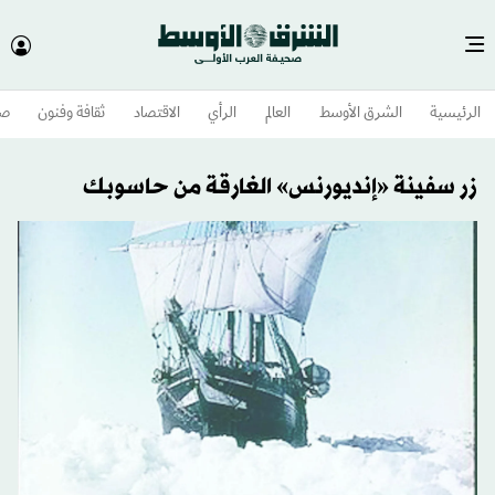
الرئيسية
الشرق الأوسط​
العالم
الرأي
الاقتصاد
ثقافة وفنون
صح
زر سفينة «إنديورنس» الغارقة من حاسوبك