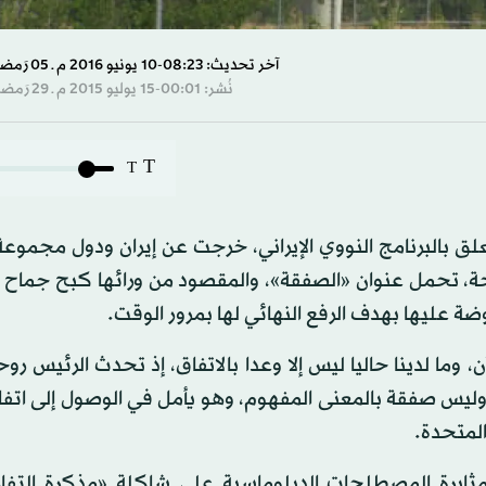
آخر تحديث: 08:23-10 يونيو 2016 م ـ 05 رَمضان 1437 هـ
نُشر: 00:01-15 يوليو 2015 م ـ 29 رَمضان 1436 هـ
T
T
ولايات المتحدة الأميركية وثيقة تقع في 159 صفحة، تحمل عنوان «الصفقة»، والمقصود من ورائها كبح ج
ضة عليها بهدف الرفع النهائي لها بمرور الوقت.
 وما لدينا حاليا ليس إلا وعدا بالاتفاق، إذ تحدث الرئيس رو
وليس صفقة بالمعنى المفهوم، وهو يأمل في الوصول إلى اتف
لمتحدة.
 وبقدر من المثابرة المصطلحات الدبلوماسية على شاكلة «مذكرة التف