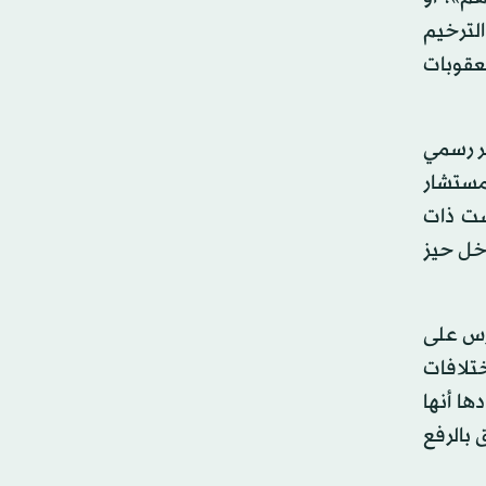
الترخيم
لعقوبات
لا كيانا غير رسمي
 مستشار
يست ذات
عة «5+1»، فإن الوثيقة لن تدخل حيز
رس على
تلافات
ها أنها
 بالرفع