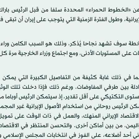
عن «الخطوط الحمراء» المحددة سلفا من قبل الرئيس باراك 
نية، وطول الفترة الزمنية التي يتوجب على إيران أن تبقى ف
لخطة سوف تشهد نجاحا يُذكر، وذلك هو السبب الكامن وراء 
ة عملية المفاوضات على المستويات الأدنى، ومع اجتماع وزراء الخارجية مرة 
بما في ذلك غابة كثيفة من التفاصيل الكبيرة التي يمكن 
بادلة بين طرفي المفاوضات. ورغم ذلك فإذا دخلت تلك الوث
مستوى التكتيكي على أقل تقدير، إذ سيتمكن الرئيس أوباما م
تمكن الرئيس روحاني من استخدام الأصول الإيرانية غير المجمد
50 مليار دولار في إنعاش الاقتصاد الإيراني المنهك، والعمل في ذات الوقت على 
واليمن، من بين أماكن أخرى. والتحسن المنتظر في الاقتصاد ا
ني أحد أضلاعه، على الفوز في انتخابات المجلس الإسلامي