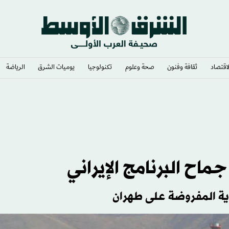
لاقتصاد
ثقافة وفنون
صحة وعلوم
تكنولوجيا
يوميات الشرق​
الرياضة
ا إذا استضافت المغرب نهائي مونديال 2030
اح البرنامج الإيراني
ية المفروضة على طهران