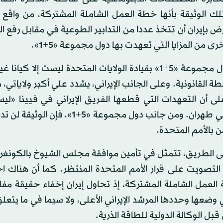
 تلك الوثيقة بأنها خطة العمل الشاملة المشتركة، من واقع 
 بإيران أن تتخذ عددا من التدابير الطوعية في مقابل رفع ا
من المزايا التي تعهدت بها دول مجموعة «5+1».
لم يوقع أي أحد على أي شيء حتى الآن، وذلك نظرا لأن دول مجموعة «5+1» بقيادة الولايات المتحدة ليست إ
القانونية. وعلى الجانب الإيراني، يشدد علي أكبر ولاياتي،
على أن التعهدات التي قطعها الفريق الإيراني في فيينا «ل
قيمة» ما لم تُراجَع ويُصادَق عليها من قبل المرشد الأعلى في طهران. ومن جانب دول مجمو
 بالأمم المتحدة.
على الطريق، تتمثل في تأمين موافقة مجلس الشيوخ بالكونغ
لتصويت على قرار الأمم المتحدة المنتظر. كما أن هناك اخ
لعمل الشاملة المشتركة، إذ تحاول إيران إخفاء حقيقة مفاد
عها وحددها المرشد الإيراني الأعلى، ولا سيما في ما يتعلق
ل الوكالة الدولية للطاقة الذرية.