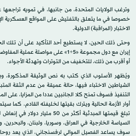
وترغب الولايات المتحدة، من جانبها، في تمويه تراجعها 
خصوصا في ما يتعلق بالتفتيش على المواقع العسكرية الإيرا
الاختبار (المراقبة) الدولية.
وحتى ذلك الحين، لا يستطيع أحد التأكيد على أن تلك ا
إيران مع دول مجموعة «5+1» على مواصل
أو أقرب من ذلك، للتخفيف من التوترات وتهدئة الأجواء.
ويُظهر الأسلوب الذي كتب به نص الوثيقة المذكورة، و
الشياطين الاختباء فيها، حالة عميقة من عدم الثقة المت
التنفيذ فسوف تمنح كلا الجانبين عددا من المزايا، على ال
أوار الأزمة الحالية ويترك بقيتها لخليفته القادم. كما سي
تبلغ قيمتها المبدئية أكثر من 
السياسة الخارجية في العراق، وسوريا، ولبنان، والبحرين، 
سوف يساعد الفصيل الموالي لرفسنجاني، الذي يعد روحا