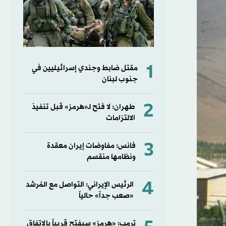
1
مقتل ضابط وجندي إسرائيليين في
جنوب لبنان
2
طهران: لا فتح لـ«هرمز» قبل تنفيذ
الالتزامات
3
فانس: مفاوضات إيران معقدة
ونظامها منقسم
4
الرئيس الإيراني: التواصل مع المُرشد
«صعب جداً» حالياً
ترمب: «هرمز» سيفتح قريباً بالاتفاق