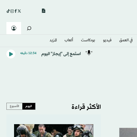
في العمق
فيديو
بودكاست
ألعاب
المزيد
استمع إلى "إيجاز" اليوم
12:34 دقيقه
الأكثر قراءة
اليوم
الأسبوع