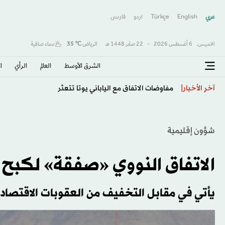
عربي
English
Türkçe
اردو
فارسى
الخميس,
6 أغسطس 2026
-
22 صفَر 1448 هـ
الرياض
℃
35
سماء صافية
الشرق الأوسط​
العالم
الرأي
ا
روبياليس ينتقد إنفانتينو وسانشيز… ويطالب بانسحاب إسباني
آخر الأخبار
شؤون إقليمية
الاتفاق النووي «صفقة» لكبح جم
يأتي في مقابل التخفيف من العقوبات الاقتصاد