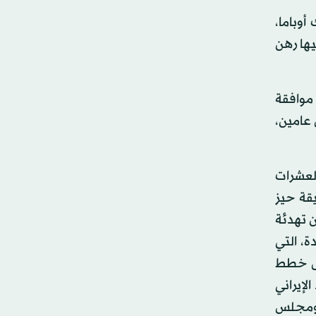
أوباما،
يها رهن
موافقة
كل عامين،
لعشرات
يقة حيز
ن تهدئة
ة، التي
تمويل خطط
لإيراني
 ومجلس