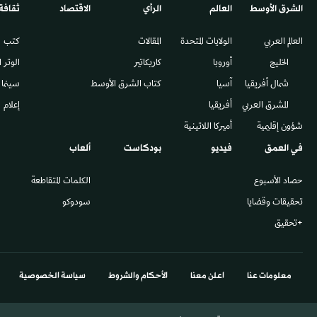
الشرق الأوسط​
العالم
الرأي
الاقتصاد
ثقافة
العالم العربي
الولايات المتحدة
المقالات
كتب
الخليج
أوروبا
كاريكاتير
الوتر 
شمال أفريقيا
آسيا
كتاب الشرق الأوسط
سينما
المشرق العربي
أفريقيا
إعلام
شؤون إقليمية
أميركا اللاتينية
في العمق
فيديو
بودكاست
ألعاب
حصاد الأسبوع
الكلمات المتقاطعة
تحقيقات وقضايا
سودوكو
+تحقيق
معلومات عنا
اعلن معنا
الأحكام والشروط
سياسة الخصوصية