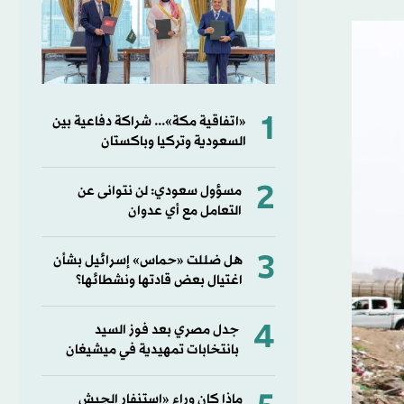
1
«اتفاقية مكة»... شراكة دفاعية بين
السعودية وتركيا وباكستان
2
مسؤول سعودي: لن نتوانى عن
التعامل مع أي عدوان
3
هل ضللت «حماس» إسرائيل بشأن
اغتيال بعض قادتها ونشطائها؟
4
جدل مصري بعد فوز السيد
بانتخابات تمهيدية في ميشيغان
ماذا كان وراء «استنفار الجيش