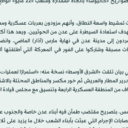
فيما بقيت عناصر قليلة في المكان واستمرت في إطلاق ﺻﻮﺍﺭيخ «كاتيوشا» 
يات تمشيط واسعة النطاق، وأنهم مزودون بعربات عسكرية و
هدف استعادة السيطرة على عدن من الحوثيين. ويعد هذا أكب
مردون إلى مدينة عدن في نهاية مارس (آذار) الماضي. وانض
ات مسبقة وشاركوا ﻋﻠﻰ الفور ﻓﻲ ﺍﻟﻤﻌﺮﻛﺔ ﺍﻟﺘﻲ أطلقتها ﺍﻟ
 بيان تلقت «الشرق الأوسط» نسخة منه: «استمرارًا ﻟﻌﻤﻠﻴﺎﺕ
تحرير المطار والعريش ثم خور مكسر والمناطق المحتلة باﻻﺷ
ف من المنطقة العسكرية الرابعة وتنسيق مع مجلس قيادة ال
، أمس، بتصريح مقتضب طمأن فيه أبناء عدن خاصة والجنوب عا
بات الإجرام التي عبثت بأبناء الشعب خلال ما يزيد على ثلا