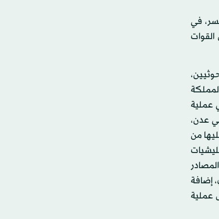
سر، في
القوات
وثيين،
لمملكة
ي عملية
ة في عدن،
ليها من
ليشيات
لمصادر
، إضافة
ل عملية