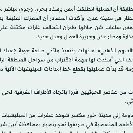
ابقة أن العملية انطلقت أمس بإسناد بحري وجوي مباشر م
ار في مدينة عدن. وأكدت المصادر أن المعارك العنيفة بد
مس ساعات شن خلالها طيران التحالف غارات مكثفة على
ارة ومطار عدن وجزيرة العمال وجبل حديد.
«السهم الذهبي» استهلت بتنفيذ مائتي طلعة جوية لإسناد ا
الف التي أسندت لها مهمة الاقتراب من سواحل المنطقة الر
مة قد بدأت عمليتها بقطع خط إمدادات الميليشيات الآتية م
ت من عناصر الحوثيين فروا باتجاه الأطراف الشرقية لحي 
ئي.
مقاومة إلى مدينة خور مكسر شوهد عشرات من الميليشيات ا
 الأطقم المنسحبة في طريقها نحو زنجبار بمحافظة أبين شر