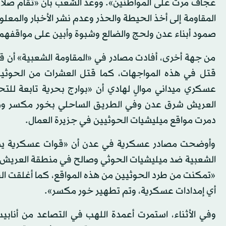
عجاف مرت على المواطنين». ووعد الشعب بأن «تقام صلاة 
المقاومة إلى أخذ الحيطة والحذر وعدم نشر الأخبار والمعل
صمود أبناء عدن ولحج والضالع وشبوة وأبين على مواقفهم 
من جهة أخرى، أفادت مصادر في «المقاومة الشعبية» أن ق
قتل في هذه المواجهات، كما قتل العشرات من الحوثيي
عسكري ميداني موالٍ لهادي أن «بوارج بحرية تابعة ل
العريش شرق عدن وفي الطريق الساحلي بخور مكسر ومدخل
دمرت مواقع ميليشيات الحوثيين في جزيرة العمال.
وأوضحت مصادر عسكرية في عدن أن «قوات عسكرية يمنية
الشعبية ضد ميليشيات الحوثي وصالح في منطقة العريش 
«تمكنت من طرد الحوثيين من هذه المواقع، كما أغلقت ال
أي إمدادات عسكرية، وتم تطهير خور مكسر».
وفي الأثناء، استمرت أعمدة اللهب في التصاعد من أنا