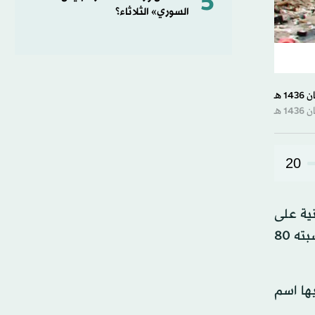
5
السوري» الثلاثاء؟
20
نية على
الميليشيات الحوثية والقوات العسكرية المتمردة على الشرعية والموالية للمخلوع علي عبد الله صالح، حيث بات ما نسبته 80
ها اسم