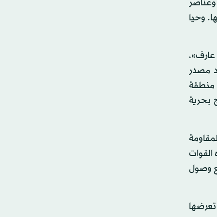
وعناصر
ا. وحيا
عارف»،
د مصدر
 منطقة
 بحرية
مقاومة
القوات
ع وصول
تعرضها