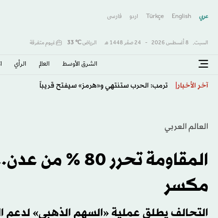
عربي
English
Türkçe
اردو
فارسى
السبت,
8 أغسطس 2026
-
24 صفَر 1448 هـ
الرياض
℃
33
غيوم متفرقة
الشرق الأوسط​
العالم
الرأي
ا
بغداد تضبط الأمن في «مناطق رخوة»
آخر الأخبار
العالم العربي
المقاومة تحرر 0
مكسر
التحالف يطلق عملية «السهم الذهبي» لدعم الم