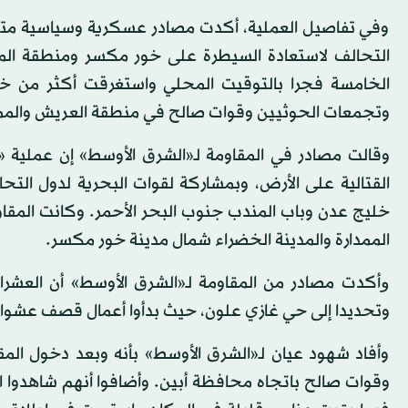
وفي تفاصيل العملية، أكدت مصادر عسكرية وسياسية متط
التحالف لاستعادة السيطرة على خور مكسر ومنطقة المط
الخامسة فجرا بالتوقيت المحلي واستغرقت أكثر من خ
وتجمعات الحوثيين وقوات صالح في منطقة العريش والممد
وقالت مصادر في المقاومة لـ«الشرق الأوسط» إن عملية 
القتالية على الأرض، وبمشاركة لقوات البحرية لدول التح
خليج عدن وباب المندب جنوب البحر الأحمر. وكانت المقاو
الممدارة والمدينة الخضراء شمال مدينة خور مكسر.
ﻭأكدت مصادر من المقاومة لـ«الشرق الأوسط» أن العشرا
وتحديدا إلى حي غازي علون، حيث بدأوا أعمال قصف عشوا
وأفاد شهود عيان لـ«الشرق الأوسط» بأنه وبعد دخول ال
وقوات صالح باتجاه محافظة أبين. وأضافوا أنهم شاهدوا