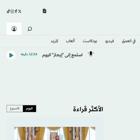
في العمق
فيديو
بودكاست
ألعاب
المزيد
استمع إلى "إيجاز" اليوم
12:34 دقيقه
الأكثر قراءة
اليوم
الأسبوع