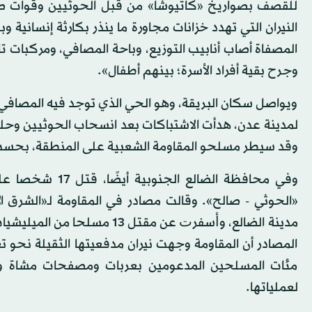
للقصف بصواريخ «كاتيوشا» من قبل الحوثيين وقوات ص
النيران التي تهدد خزانات مجاورة ما ينذر بكارثة إنساني
المصفاة أصاب أنابيب التوزيع، وباحة المصافي، ومركبات ت
وجرح بقية أفراد الأسرة؛ بينهم أطفال».
ويواصل سكان البريقة، وهو الحي الذي توجد فيه المصافي، ا
لمدينة عدن، هدأت الاشتباكات بعد انسحاب الحوثيين وحل
وقد سيطر مسلحو المقاومة الشعبية على المنطقة، بحسب
وفي محافظة الضا
«الحوثي - صالح». وقالت مصادر في المقاومة لـ«الشرق
المصادر أن المقاومة وجهت نيران مدفعيتها الثقيلة نحو 
مئات المسلحين المدعومين بعربات ومصفحات مشاة ودب
لعملياتها.