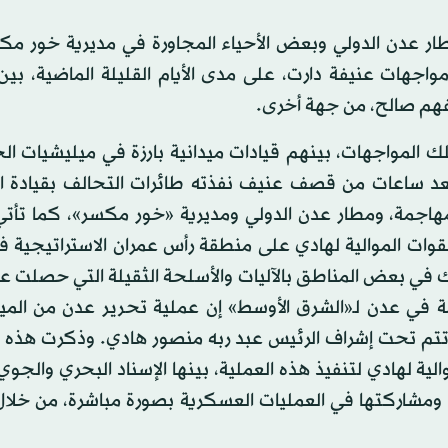
ار عدن الدولي وبعض الأحياء المجاورة في مديرية خور مك
جهات عنيفة دارت، على مدى الأيام القليلة الماضية، بين 
يفهم صالح، من جهة أخرى.
المواجهات، بينهم قيادات ميدانية بارزة في ميليشيات الح
 بعد ساعات من قصف عنيف نفذته طائرات التحالف بقيادة ا
المهاجمة، ومطار عدن الدولي ومديرية «خور مكسر»، كما تأت
نحو 24 ساعة على سيطرة القوات الموالية لهادي على منطقة رأس عمران الاستراتيجي
 في بعض المناطق بالآليات والأسلحة الثقيلة التي حصلت ع
مة في عدن لـ«الشرق الأوسط» إن عملية تحرير عدن من المي
 تتم تحت إشراف الرئيس عبد ربه منصور هادي. وذكرت هذه ا
ية لهادي لتنفيذ هذه العملية، بينها الإسناد البحري والجوي
ة، ومشاركتها في العمليات العسكرية بصورة مباشرة، من خلا