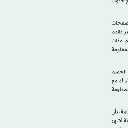
باتجاه الممدارة وملعب «22 مايو» الواقع جنوب
مصفحات
ر تقدم
م مئات
ﻤﻘﺎﻭﻣﺔ
 ﺍﻟﺤسم
ﺘﺮﺍﻙ ﻣﻊ
مقاومة
مة، بأن
ثة أشهر