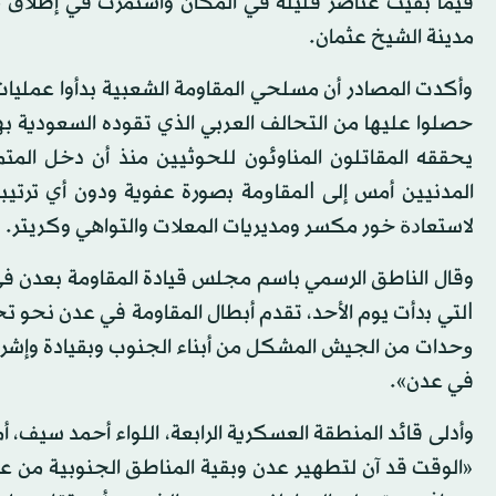
مدينة الشيخ عثمان.
وأكدت المصادر أن مسلحي المقاومة الشعبية بدأوا عمل
حصلوا عليها من التحالف العربي الذي تقوده السعودية ب
يحققه المقاتلون المناوئون للحوثيين منذ أن دخل المت
المدنيين أمس إلى ﺍﻟﻤﻘﺎﻭﻣﺔ ﺑصورة عفوية ودون أي ترتيب
ﻻﺳﺘﻌﺎﺩﺓ خور مكسر ومديريات المعلات والتواهي وكريتر.
وقال الناطق الرسمي باسم مجلس قيادة المقاومة بعدن في
ﺍﻟﺘﻲ ﺑدأت يوم الأحد، تقدم أبطال المقاومة في عدن نحو 
ﻭحدات من الجيش المشكل من أبناء الجنوب وبقيادة وإشرا
في عدن».
وأدلى قائد المنطقة العسكرية الرابعة، اللواء أحمد سيف
«الوقت قد آن لتطهير عدن وبقية المناطق الجنوبية من عصا