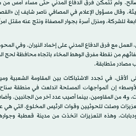
الح. ولم تتمكن فرق الدفاع المدني حتى مساء أمس من 
ة وبيئة. وقال مسؤول الإعلام في المصافي ناصر شايف إن «ال
ابعة للشركة، ومنزل أسرة بجوار المصفاة ونتج عنه مقتل امر
لعمل مع فرق الدفاع المدني على إخماد النيران. وفي المحور
فائهم من نقطة مفرق الوهط المخاء باتجاه محافظة لحج الم
 مصادر متطابقة.
لع الجنوبية أيضًا، قتل 17 ﺷﺨﺼﺎ ﻋﻠﻰ ﺍﻷﻗﻞ، ﻓﻲ تجدد الاشتباكات بين المقاومة الشعبية
 الأوسط» إﻥ ﺍﻟﻤﻮﺍﺟﻬﺎﺕ ﺍﻟﻤﺴﻠﺤﺔ اندلعت في منطقة ﺳﻨﺎﺡ
مدينة الضالع، وﺃﺳﻔﺮﺕ ﻋﻦ ﻣﻘﺘﻞ 13 ﻣﺴﻠﺤﺎ من الميليشيات، ﻭ4 من المقاومين، بينما أصيب عدد آخر من الجانب
تعزيزات وصلت ﻟﻠﺤﻮﺛﻴﻴﻦ وقوات الرئيس المخلوع، التي هي ع
ابات، وهذه التعزيزات اتخذت من مدينة قعطبة وجوارها