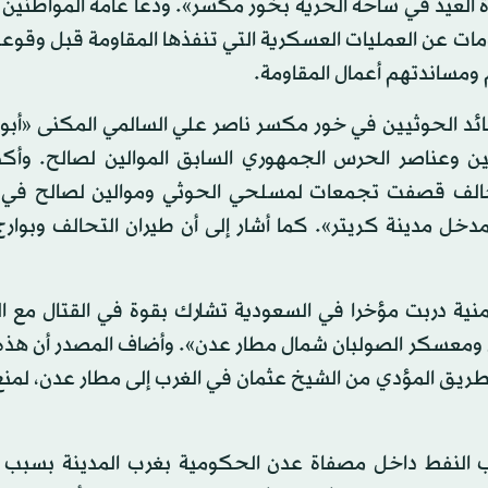
العيد في ساحة الحرية بخور مكسر». ودعا عامة المواطنين 
ومات عن العمليات العسكرية التي تنفذها المقاومة قبل وقوعه
ومساندتهم أعمال المقاومة.
ائد الحوثيين في خور مكسر ناصر علي السالمي المكنى «أبو 
ن وعناصر الحرس الجمهوري السابق الموالين لصالح. وأك
لتحالف قصفت تجمعات لمسلحي الحوثي وموالين لصالح في
 مدينة كريتر». كما أشار إلى أن طيران التحالف وبوارج
 دربت مؤخرا في السعودية تشارك بقوة في القتال مع ال
ومعسكر الصولبان شمال مطار عدن». وأضاف المصدر أن هذه 
طريق المؤدي من الشيخ عثمان في الغرب إلى مطار عدن، لمن
بيب النفط داخل مصفاة عدن الحكومية بغرب المدينة بسبب 