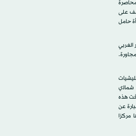
محاصرة
قصف على
أة حامل
 الغربي
جاورة.
 وميليشيات
 ﺷﻤﺎﻟي
ين. وأضافت هذه
بارة عن
 مركزا