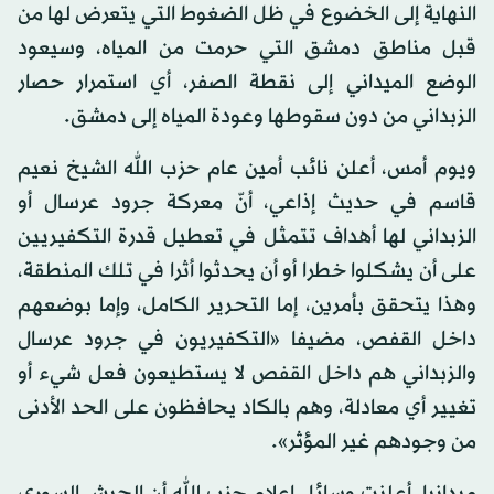
النهاية إلى الخضوع في ظل الضغوط التي يتعرض لها من
قبل مناطق دمشق التي حرمت من المياه، وسيعود
الوضع الميداني إلى نقطة الصفر، أي استمرار حصار
الزبداني من دون سقوطها وعودة المياه إلى دمشق.
ويوم أمس، أعلن نائب أمين عام حزب الله الشيخ نعيم
قاسم في حديث إذاعي، أنّ معركة جرود عرسال أو
الزبداني لها أهداف تتمثل في تعطيل قدرة التكفيريين
على أن يشكلوا خطرا أو أن يحدثوا أثرا في تلك المنطقة،
وهذا يتحقق بأمرين، إما التحرير الكامل، وإما بوضعهم
داخل القفص، مضيفا «التكفيريون في جرود عرسال
والزبداني هم داخل القفص لا يستطيعون فعل شيء أو
تغيير أي معادلة، وهم بالكاد يحافظون على الحد الأدنى
من وجودهم غير المؤثر».
ميدانيا، أعلنت وسائل إعلام حزب الله أن الجيش السوري