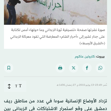
صورة نشرتها صفحة «تنسيقية ثورة الزبداني وما حولها» أمس لكتابة
على جدار تشير إلى «أحرار الشام» المعارضة التي تقود معركة الزبداني
(«الشرق الأوسط»)
بيروت:
كارولين عاكوم
T
نُشر: 23:49-13 يوليو 2015 م ـ 27 رَمضان 1436 هـ
T
تزداد الأوضاع الإنسانية سوءا في عدد من مناطق ريف
دمشق على وقع استمرار الاشتباكات في الزبداني بين