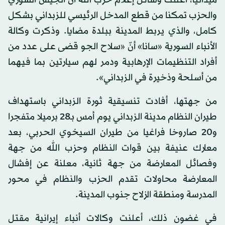
والحزب تمكنا من قطع المدخل الرئيسي للزبداني بشكل
كامل، والذي يربط المدينة ببلدة مضايا. وذكرت وكالة
الأنباء السورية «سانا» أنّ «سلاح الجو قضى على عدد من
أفراد التنظيمات الإرهابية ودمر لهم سيارتين بما فيهما
من أسلحة وذخيرة في الزبداني».
من جهتها، أفادت تنسيقية ثورة الزبداني باستهداف
طيران النظام مدينة الزبداني يوم أمس بـ28 برميلا متفجرا
و20 صاروخا فراغيا من طيران السيخوي الحربي، بعد
معارك عنيفة بين قوات النظام وحزب الله من جهة
وفصائل المعارضة من جهة ثانية، معلنة عن إفشال
المعارضة محاولات تقدم الحزب والنظام في محور
المدرسة ومنطقة الزلاح جنوب المدينة.
في غضون ذلك، أعلنت وكالات أنباء إيرانية مقتل