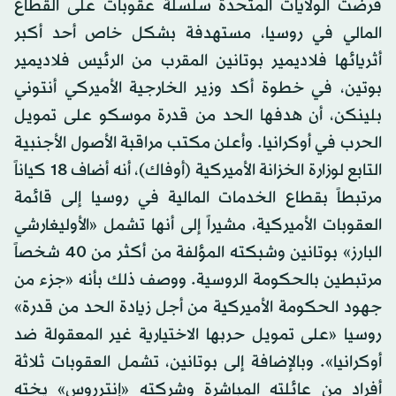
فرضت الولايات المتحدة سلسلة عقوبات على القطاع
المالي في روسيا، مستهدفة بشكل خاص أحد أكبر
أثريائها فلاديمير بوتانين المقرب من الرئيس فلاديمير
بوتين، في خطوة أكد وزير الخارجية الأميركي أنتوني
بلينكن، أن هدفها الحد من قدرة موسكو على تمويل
الحرب في أوكرانيا. وأعلن مكتب مراقبة الأصول الأجنبية
التابع لوزارة الخزانة الأميركية (أوفاك)، أنه أضاف 18 كياناً
مرتبطاً بقطاع الخدمات المالية في روسيا إلى قائمة
العقوبات الأميركية، مشيراً إلى أنها تشمل «الأوليغارشي
البارز» بوتانين وشبكته المؤلفة من أكثر من 40 شخصاً
مرتبطين بالحكومة الروسية. ووصف ذلك بأنه «جزء من
جهود الحكومة الأميركية من أجل زيادة الحد من قدرة»
روسيا «على تمويل حربها الاختيارية غير المعقولة ضد
أوكرانيا». وبالإضافة إلى بوتانين، تشمل العقوبات ثلاثة
أفراد من عائلته المباشرة وشركته «إنترروس» يخته