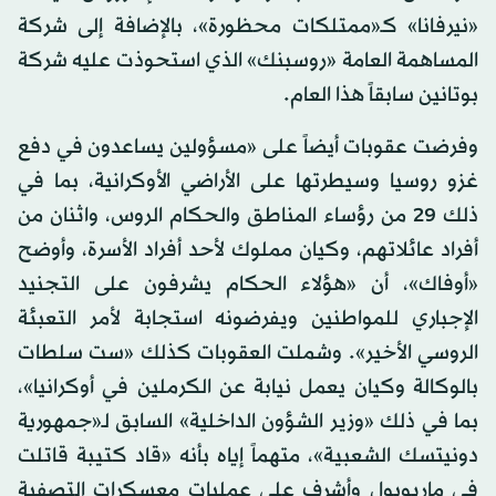
«نيرفانا» كـ«ممتلكات محظورة»، بالإضافة إلى شركة
المساهمة العامة «روسبنك» الذي استحوذت عليه شركة
بوتانين سابقاً هذا العام.
وفرضت عقوبات أيضاً على «مسؤولين يساعدون في دفع
غزو روسيا وسيطرتها على الأراضي الأوكرانية، بما في
ذلك 29 من رؤساء المناطق والحكام الروس، واثنان من
أفراد عائلاتهم، وكيان مملوك لأحد أفراد الأسرة، وأوضح
«أوفاك»، أن «هؤلاء الحكام يشرفون على التجنيد
الإجباري للمواطنين ويفرضونه استجابة لأمر التعبئة
الروسي الأخير». وشملت العقوبات كذلك «ست سلطات
بالوكالة وكيان يعمل نيابة عن الكرملين في أوكرانيا»،
بما في ذلك «وزير الشؤون الداخلية» السابق لـ«جمهورية
دونيتسك الشعبية»، متهماً إياه بأنه «قاد كتيبة قاتلت
في ماريوبول وأشرف على عمليات معسكرات التصفية