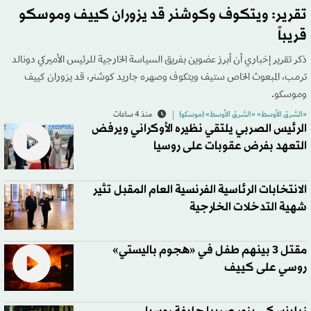
تقرير: ويتكوف وكوشنر قد يزوران كييف وموسكو
قريباً
ذكر تقرير إخباري أن أبرز عضوين بفريق السياسة الخارجية للرئيس الأميركي دونالد
ترمب، المبعوث الخاص ستيف ويتكوف وصهره جاريد كوشنر، قد يزوران كييف
وموسكو.
«الشرق الأوسط» «الشرق الأوسط» (موسكو)
منذ 4 ساعات
الرئيس الصربي يلتقي نظيره الأوكراني ويرفض
التعهد بفرض عقوبات على روسيا
الانتخابات الرئاسية الفرنسية العام المقبل تثير
شهية التدخلات الخارجية
مقتل 3 بينهم طفل في «هجوم باليستي»
روسي على كييف