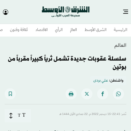
الرئيسية
الشرق الأوسط​
العالم
الرأي
الاقتصاد
ثقافة وفنون
صح
العالم
سلسلة عقوبات جديدة تشمل ثرياً كبيراً مقرباً من
بوتين
واشنطن:
علي بردى
T
نُشر: 22:41-15 ديسمبر 2022 م ـ 22 جمادي الأول 1444 هـ
T