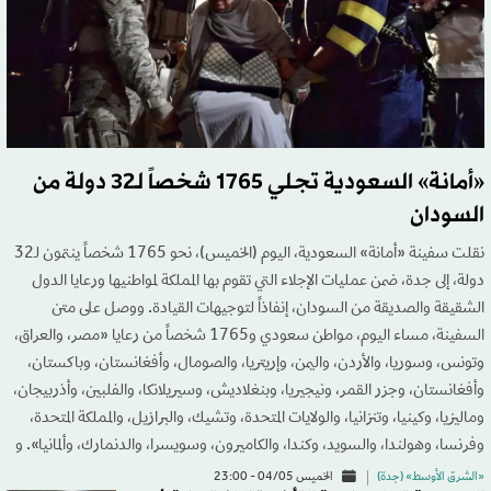
«أمانة» السعودية تجلي 1765 شخصاً لـ32 دولة من
السودان
نقلت سفينة «أمانة» السعودية، اليوم (الخميس)، نحو 1765 شخصاً ينتمون لـ32
دولة، إلى جدة، ضمن عمليات الإجلاء التي تقوم بها المملكة لمواطنيها ورعايا الدول
الشقيقة والصديقة من السودان، إنفاذاً لتوجيهات القيادة. ووصل على متن
السفينة، مساء اليوم، مواطن سعودي و1765 شخصاً من رعايا «مصر، والعراق،
وتونس، وسوريا، والأردن، واليمن، وإريتريا، والصومال، وأفغانستان، وباكستان،
وأفغانستان، وجزر القمر، ونيجيريا، وبنغلاديش، وسيريلانكا، والفلبين، وأذربيجان،
وماليزيا، وكينيا، وتنزانيا، والولايات المتحدة، وتشيك، والبرازيل، والمملكة المتحدة،
وفرنسا، وهولندا، والسويد، وكندا، والكاميرون، وسويسرا، والدنمارك، وألمانيا». و
«الشرق الأوسط» (جدة)
الخميس 04/05 - 23:00