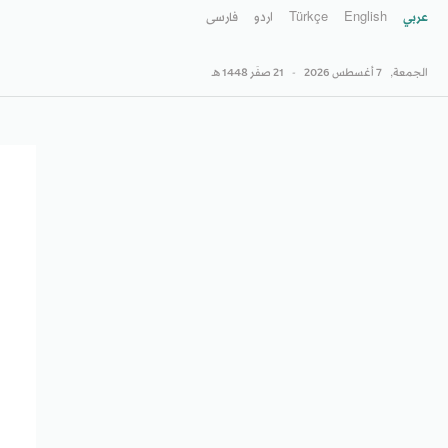
عربي
English
Türkçe
اردو
فارسى
الجمعة,
7 أغسطس 2026
-
21 صفَر 1448 هـ