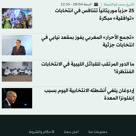
الشيخ محمد (نواكشوط)
الجمعة 28/04 - 22:55
25 حزباً موريتانياً تتنافس في انتخابات
«توافقية» مبكرة
«تجمع الأحرار» المغربي يفوز بمقعد نيابي في
انتخابات جزئية
ما الدور المرتقب للقبائل الليبية في الانتخابات
المُنتظرة؟
إردوغان يلغي أنشطته الانتخابية اليوم بسبب
إنفلونزا المعدة
معلومات عنا
اعلن معنا
الأحكام والشروط