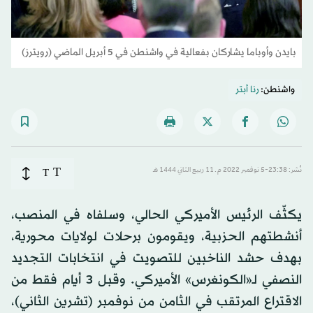
بايدن وأوباما يشاركان بفعالية في واشنطن في 5 أبريل الماضي (رويترز)
واشنطن:
رنا أبتر
T
نُشر: 23:38-5 نوفمبر 2022 م ـ 11 ربيع الثاني 1444 هـ
T
يكثّف الرئيس الأميركي الحالي، وسلفاه في المنصب،
أنشطتهم الحزبية، ويقومون برحلات لولايات محورية،
بهدف حشد الناخبين للتصويت في انتخابات التجديد
النصفي لـ«الكونغرس» الأميركي. وقبل 3 أيام فقط من
الاقتراع المرتقب في الثامن من نوفمبر (تشرين الثاني)،