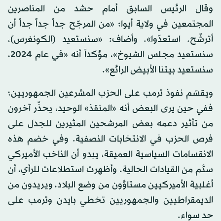
وقال الرئيس السابق أمام حشد من المناصرين
المجتمعين في ولاية أيوا: «من المرجّح جداً جداً جداً أن
أترشّح. استعدّوا». وأضاف: «سنستعيد (الكونغرس)،
سنستعيد مجلس الشيوخ»، مؤكداً أنه «في عام 2024،
سنستعيد بيتنا الأبيض الرائع».
ويقسّم نفوذ ترمب على الحزب المشرعين الجمهوريين؛
ففي حين يرى البعض أنه «المنقذ» الوحيد، يحذّر آخرون
من تأثير دعمه بعض المرشحين المثيرين للجدل على
فرص الحزب في الانتخابات النصفية. وفي خضم هذه
الانقسامات السياسية العميقة، يبدو أن الناخب الأميركي
سئم من القيادات الحالية. وأظهرت استطلاعات للرأي، أن
أغلبية الأميركيين مستاؤون من وضع البلاد، ويريدون من
الديمقراطيين والجمهوريين تخطي بايدن وترمب على
حد سواء.