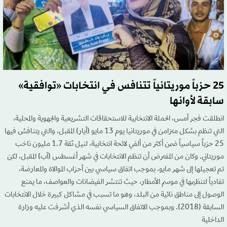
25 حزباً موريتانياً تتنافس في انتخابات «توافقية»
سابقة لأوانها
انطلقت فجر أمس، الحملة الانتخابية للاستحقاقات التشريعية والجهوية والمحلية،
التي تنظم بشكل متزامن في موريتانيا يوم 13 مايو (أيار) المقبل، والتي يتنافسُ فيها
25 حزباً سياسياً ضمن أكثر من ألفي لائحة انتخابية، لنيل ثقة 1.7 مليون ناخب
موريتاني. وكان من المفترض أن تنظم الانتخابات في شهر أغسطس (آب) المقبل، لكن
تم تعجيلها إلى شهر مايو، بموجب اتفاق سياسي بين أحزاب الموالاة والمعارضة،
تفادياً لتنظيمها في موسم الأمطار، حيث تنتشر الفيضانات والعواصف، ما يمنع
الوصول إلى مناطق نائية من البلد، وهو ما تسبب في مشاكل كبيرة خلال الانتخابات
السابقة (2018). وبموجب الاتفاق السياسي نفسه الذي أشرفت عليه وزارة
الداخلية