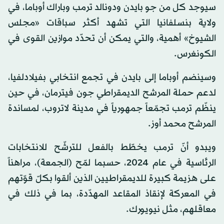
سيوجد كل من جو بايدن ودونالد ترمب وباراك أوباما، في
ولاية بنسلفانيا التي تشهد أكثر سباقات «مجلس
الشيوخ» أهمية، والتي يمكن أن تحدّد موازين القوى في
الكونغرس.
وسينضم أوباما إلى بايدن في تجمع انتخابي بفيلادلفيا،
لدعم حملة المرشح الديمقراطي جون فيترمان، في حين
ينظّم ترمب تجمّعاً جمهورياً في مدينة لاتروب، لمساندة
المرشح محمد أوز.
ويبدو أنّ ترمب يخطّط بالفعل للترشّح للانتخابات
الرئاسية في عام 2024، حسبما لمّح (الجمعة)، مراهناً
على هزيمة كبيرة للديمقراطيين الذين ألقوا بكلّ قوّتهم
في المعركة لإنقاذ المقاعد المهدّدة، بما في ذلك في
معاقلهم، مثل نيويورك.