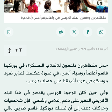
متظاهرون يرفعون العلم الروسي في واغادوغو أمس (أ.ف.ب)
T
نُشر: 23:46-3 أكتوبر 2022 م ـ 08 ربيع الأول 1444 هـ
T
حمل متظاهرون داعمون للانقلاب العسكري في بوركينا
فاسو أعلاماً روسية، أمس، في صورة عكست تعزيز نفوذ
موسكو في غرب أفريقيا على حساب باريس.
وفي حين كان الوجود الروسي يقتصر في هذا البلد
الأفريقي الفقير على دعم إعلامي وشعبي، فإن شخصيات
وحركات دعت إلى أن تسلك بوركينا فاسو طريق مالي