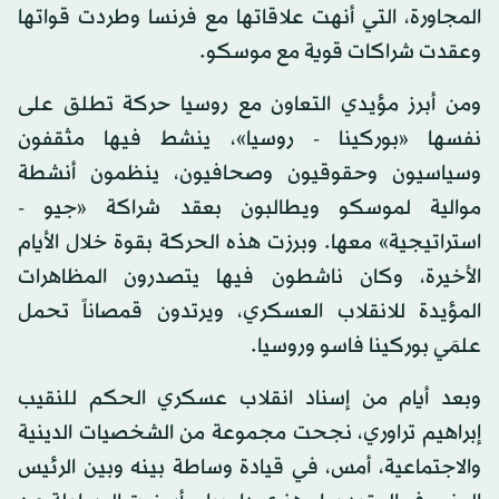
المجاورة، التي أنهت علاقاتها مع فرنسا وطردت قواتها
وعقدت شراكات قوية مع موسكو.
ومن أبرز مؤيدي التعاون مع روسيا حركة تطلق على
نفسها «بوركينا - روسيا»، ينشط فيها مثقفون
وسياسيون وحقوقيون وصحافيون، ينظمون أنشطة
موالية لموسكو ويطالبون بعقد شراكة «جيو -
استراتيجية» معها. وبرزت هذه الحركة بقوة خلال الأيام
الأخيرة، وكان ناشطون فيها يتصدرون المظاهرات
المؤيدة للانقلاب العسكري، ويرتدون قمصاناً تحمل
علمَي بوركينا فاسو وروسيا.
وبعد أيام من إسناد انقلاب عسكري الحكم للنقيب
إبراهيم تراوري، نجحت مجموعة من الشخصيات الدينية
والاجتماعية، أمس، في قيادة وساطة بينه وبين الرئيس