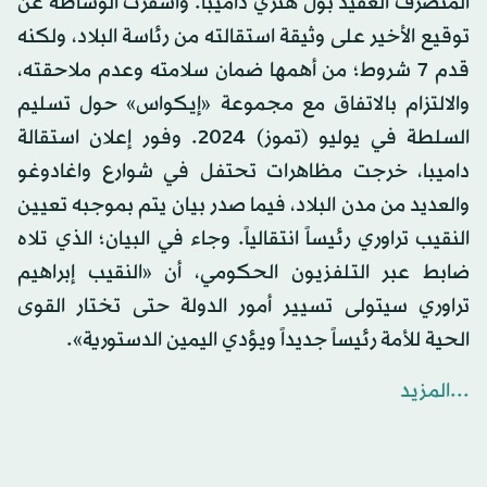
المنصرف العقيد بول هنري داميبا. وأسفرت الوساطة عن
توقيع الأخير على وثيقة استقالته من رئاسة البلاد، ولكنه
قدم 7 شروط؛ من أهمها ضمان سلامته وعدم ملاحقته،
والالتزام بالاتفاق مع مجموعة «إيكواس» حول تسليم
السلطة في يوليو (تموز) 2024. وفور إعلان استقالة
داميبا، خرجت مظاهرات تحتفل في شوارع واغادوغو
والعديد من مدن البلاد، فيما صدر بيان يتم بموجبه تعيين
النقيب تراوري رئيساً انتقالياً. وجاء في البيان؛ الذي تلاه
ضابط عبر التلفزيون الحكومي، أن «النقيب إبراهيم
تراوري سيتولى تسيير أمور الدولة حتى تختار القوى
الحية للأمة رئيساً جديداً ويؤدي اليمين الدستورية».
...المزيد