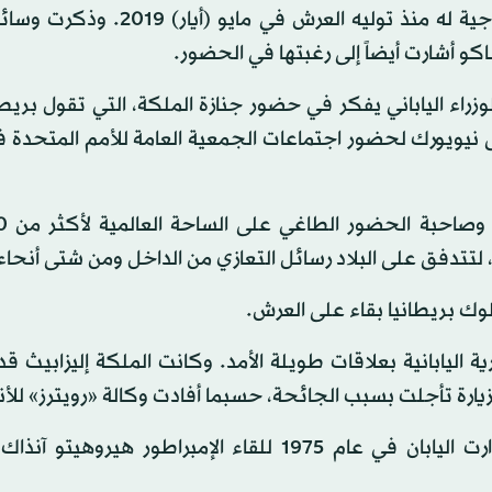
وبالنسبة للإمبراطور ناروهيتو، ستكون هذه أول رحلة خارجية له منذ توليه العرش
كو أشارت أيضاً إلى رغبتها في الحضور.
راء الياباني يفكر في حضور جنازة الملكة، التي تقول بريطان
ى نيويورك لحضور اجتماعات الجمعية العامة للأمم المتحدة 
وك بريطانيا بقاء على العرش.
طورية اليابانية بعلاقات طويلة الأمد. وكانت الملكة إليزابيث 
وقال كيشيدا أمس (الجمعة) إن الملكة إليزابيث، التي زارت اليابان في عام 1975 للقاء الإمبراطور 