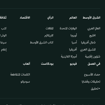
الشرق الأوسط​
العالم
الرأي
الاقتصاد
ثقافة
العالم العربي
الولايات المتحدة
المقالات
كتب
الخليج
أوروبا
كاريكاتير
الوتر 
شمال أفريقيا
آسيا
كتاب الشرق الأوسط
سينما
المشرق العربي
أفريقيا
إعلام
شؤون إقليمية
أميركا اللاتينية
في العمق
فيديو
بودكاست
ألعاب
حصاد الأسبوع
الكلمات المتقاطعة
تحقيقات وقضايا
سودوكو
+تحقيق