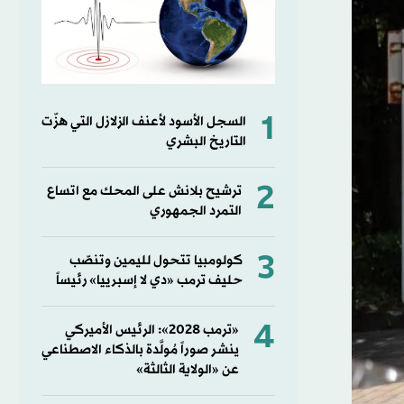
1
السجل الأسود لأعنف الزلازل التي هزّت
التاريخ البشري
2
ترشيح بلانش على المحك مع اتساع
التمرد الجمهوري
3
كولومبيا تتحول لليمين وتنصّب
حليف ترمب «دي لا إسبرييا» رئيساً
4
«ترمب 2028»: الرئيس الأميركي
ينشر صوراً مُولَّدة بالذكاء الاصطناعي
عن «الولاية الثالثة»