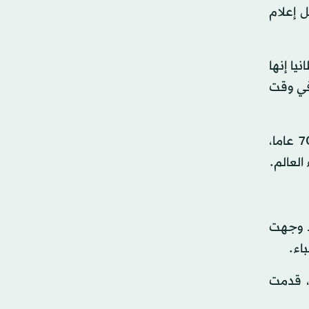
 في مايو (أيار) 2019. وذكرت وسائل إعلام
يا إنها
في وقت
وتوفيت إليزابيث، أطول ملوك أوروبا جلوسا على العرش وصاحبة الحضور الطاغي على الساحة العالمية لأكثر من 70 عاما،
قد وجهت
هيروهيتو آنذاك، قدمت