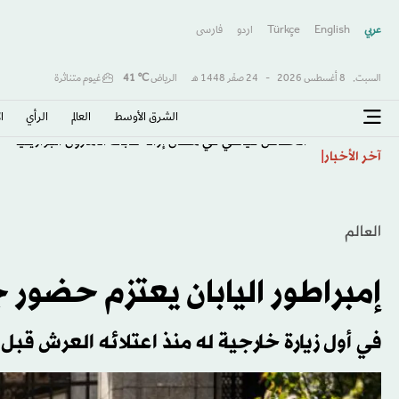
عربي
English
Türkçe
اردو
فارسى
السبت,
8 أغسطس 2026
-
24 صفَر 1448 هـ
الرياض
℃
41
غيوم متناثرة
الشرق الأوسط​
العالم
الرأي
ا
انخفاض قياسي في معدل إزالة غابات الأمازون البرازيلية
آخر الأخبار
العالم
إمبراطور اليابان يعتزم حضور جن
في أول زيارة خارجية له منذ اعتلائه العرش قبل 3 سنوات