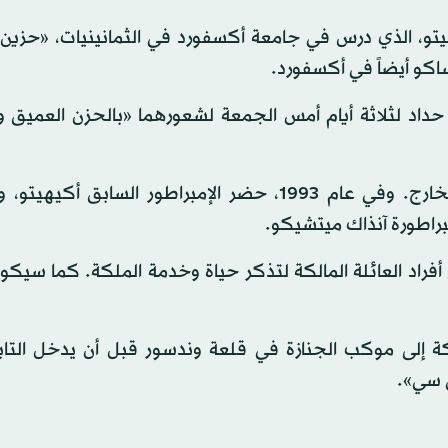
وهيتو، الذي درس في جامعة أكسفورد في الثمانينيات، «حزين 
ساكو أيضاً في أكسفورد.
ة حداد لثلاثة أيام أمس الجمعة لشعورهما «بالحزن العميق و
ومن النادر أن يحضر إمبراطور ياباني جنازة ملكية في الخارج. وفي عام 1993، حضر الإمبراطور الساب
براطورة آنذاك ميتشيكو.
أفراد العائلة المالكة لتذكر حياة وخدمة الملكة. كما سيك
لكة إلى موكب الجنازة في قلعة وندسور قبل أن يدخل التاب
ي سي».