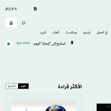
في العمق
فيديو
بودكاست
ألعاب
المزيد
استمع إلى "إيجاز" اليوم
12:34 دقيقه
الأكثر قراءة
اليوم
الأسبوع