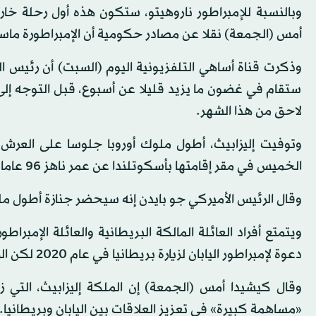
أمس (الجمعة) نقلا عن مصادر حكومية أن الإمبراطورة ماسا
وذكرت قناة أساهي التلفزيونية اليوم (السبت) أن رئيس الوز
ستقام في غضون ما يزيد قليلا عن أسبوع، قبل التوجه إل
لاحق من هذا الشهر.
الخميس في مقر إقامتها بأسكوتلندا عن عمر ناهز 96 عاما، لتتدفق على البلاد رسائل التعازي من الداخل ومن شتى أنحاء العالم.
وقال الرئيس الأميركي جو بايدن إنه سيحضر جنازة أطول مل
ويتمتع أفراد العائلة المالكة البريطانية والعائلة الإمبرا
دعوة لإمبراطور اليابان لزيارة بريطانيا في عام 2020 لكن الزيارة تأجلت بسبب الجائحة، حسبما أفادت وكالة «رويترز» للأنباء.
«مساهمة كبيرة» في تعزيز العلاقات بين اليابان وبريطانيا.