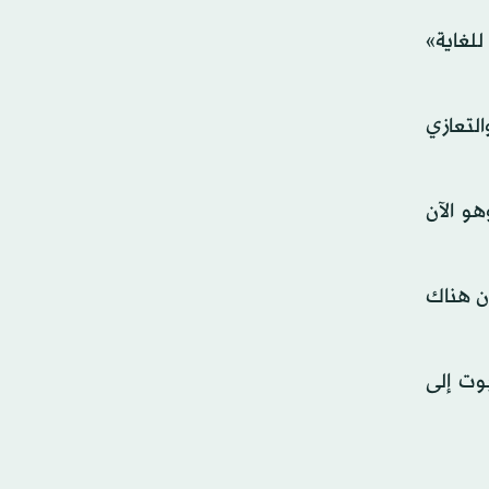
للغاية»
التعازي
ق أكيهيتو، وهو الآن
ون هناك
وت إلى