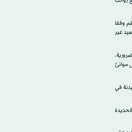
ع رواتب
م وفقا
عيد غير
ضرورية،
 موانئ
هدنة في
ة تفريع 35 سفينة في ميناء الحديدة