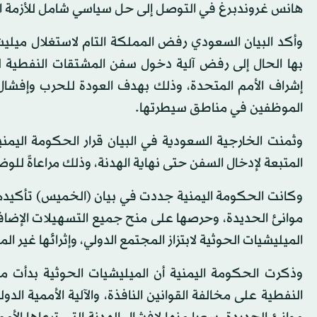
هانس غروندبرغ في التوصل إلى حل سياسي شامل للأزمة ال
وأكد البيان السعودي رفض المملكة التام لاستغلال ميليشيا
إشراف الأمم المتحدة، وذلك بهدف العودة للحرب وإفشال ا
الموظفين في مناطق سيطرتها.
وثمنت الخارجية السعودية في البيان قرار الحكومة اليمن
المتبعة لإدخال السفن حتى نهاية الهدنة، وذلك مراعاةً للوض
وكانت الحكومة اليمنية جددت في بيان (الخميس) تأكيده
موانئ الحديدة، وحرصها على منح جميع التسهيلات الإضافي
الميليشيات الحوثية لابتزاز المجتمع الدولي، وإثرائها غير ا