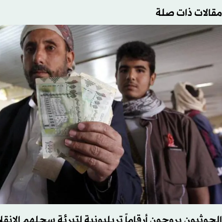
مقالات ذات صلة
الحوثيون يروجون أرقاماً تريليونية لتبرئة سجلهم الانقل