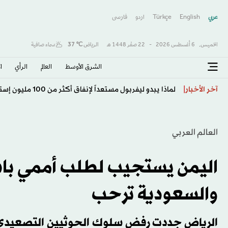
عربي
English
Türkçe
اردو
فارسى
الخميس,
6 أغسطس 2026
-
22 صفَر 1448 هـ
الرياض
℃
37
سماء صافية
الشرق الأوسط​
العالم
الرأي
ا
«يويفا» يقود تحركاً لإسقاط إنفانتينو… وانقسام داخل «ف
آخر الأخبار
العالم العربي
اليمن يستجيب لطلب أممي باس
والسعودية ترحب
الرياض جددت رفض سلوك الحوثيين التصعيدي