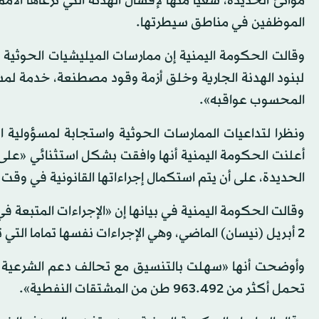
موانئ الحديدة، سعيا منها لإفشال الهدنة التي ترعاها الأ
الموظفين في مناطق سيطرتها.
وقالت الحكومة اليمنية إن ممارسات الميليشيات الحوثي
لبنود الهدنة الجارية وخلق أزمة وقود مصطنعة، خدمة لمشر
المحسوب عواقبه».
ونظرا لتداعيات الممارسات الحوثية واستجابة لمسؤولية ا
أعلنت الحكومة اليمنية أنها وافقت بشكل استثنائي «على
الحديدة، على أن يتم استكمال إجراءاتها القانونية في وقت 
وقالت الحكومة اليمنية في بيانها إن «الإجراءات المتبعة في
2 أبريل (نيسان) الماضي، وهي الإجراءات نفسها تماما التي تطبق في بقية موانئ الجمهورية».
تحمل أكثر من 963.492 طن من المشتقات النفطية».