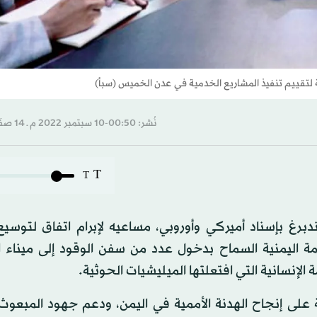
ة لتقييم تنفيذ المشاريع الخدمية في عدن الخميس (سبأ)
نُشر: 00:50-10 سبتمبر 2022 م ـ 14 صفَر 1444 هـ
T
T
رغ بإسناد أميركي وأوروبي، مساعيه لإبرام اتفاق لتوسيع 
ومة اليمنية السماح بدخول عدد من سفن الوقود إلى ميناء ا
إنسانية التي افتعلتها الميليشيات الحوثية.
على إنجاح الهدنة الأممية في اليمن، ودعم جهود المبعوث 