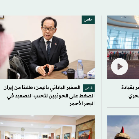
خاص
ر بقيادة
السفير الياباني باليمن: طلبنا من إيران
خاص
بحري
الضغط على الحوثيين لتجنب التصعيد في
البحر الأحمر