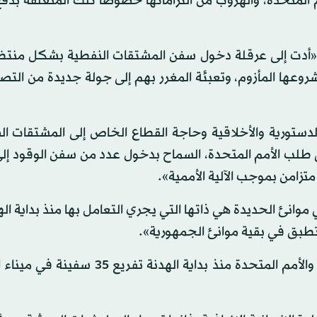
مم المتحدة، والهروب من التزاماتها خصوصا تلك المتعلقة بدف
ة «أدت إلى عرقلة دخول سفن المشتقات النفطية بشكل منتظ
وعها المأزوم، وتعبئة المغرر بهم إلى جولة جديدة من التص
لدستورية والأخلاقية وحاجة القطاع الخاص إلى المشتقات ال
 طلب الأمم المتحدة، السماح بدخول عدد من سفن الوقود إلى
متزامن بموجب الآلية الأممية».
 موانئ الحديدة هي ذاتها التي يجري التعامل بها منذ بداية ال
وأوضحت أنها «سهلت بالتنسيق مع تحالف دعم الشرعية والأمم المتحدة منذ بداية الهدن