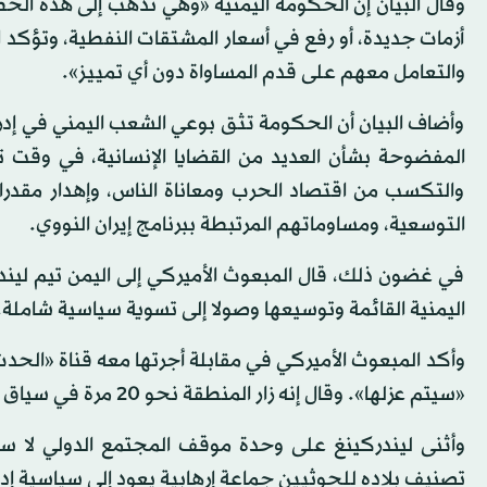
وقال البيان إن الحكومة اليمنية «وهي تذهب إلى هذه الخطو
أزمات جديدة، أو رفع في أسعار المشتقات النفطية، وتؤكد ا
والتعامل معهم على قدم المساواة دون أي تمييز».
وأضاف البيان أن الحكومة تثق بوعي الشعب اليمني في إدراك
المفضوحة بشأن العديد من القضايا الإنسانية، في وقت 
والتكسب من اقتصاد الحرب ومعاناة الناس، وإهدار مقدرات 
التوسعية، ومساوماتهم المرتبطة ببرنامج إيران النووي.
في غضون ذلك، قال المبعوث الأميركي إلى اليمن تيم ليند
اليمنية القائمة وتوسيعها وصولا إلى تسوية سياسية شاملة.
وأكد المبعوث الأميركي في مقابلة أجرتها معه قناة «الحدث
«سيتم عزلها». وقال إنه زار المنطقة نحو 20 مرة في سياق الجهد الأميركي الداعم لإحلال السلام في اليمن.
وأثنى ليندركينغ على وحدة موقف المجتمع الدولي لا سي
تصنيف بلاده للحوثيين جماعة إرهابية يعود إلى سياسية إدار