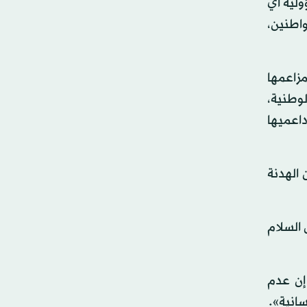
ولية أي
واطنين،
مزاعمها
وطنية،
داعميها
 الهدنة
 السلام
إن عدم
سانية».