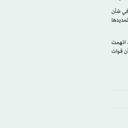
في شأن
مديدها
، اتهمت
ن قوات