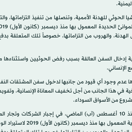
يمنية.
 الحوثي للهدنة الأممية، وتنصلها من تنفيذ التزاماتها، وا
لهدنة، والهروب من التزاماتها، خصوصاً تلك المتعلقة بدف
ية إدخال السفن العالقة بسبب رفض الحوثيين واستثناءها من
ع الإنساني.
ا عدم وجود أي قيود من جانبها لدخول سفن المشتقات النفط
ة في هذا الجانب من أجل تخفيف المعاناة الإنسانية، وتفو
لمشروع من الأسواق السوداء.
وذكرت الحكومة اليمنية أن الميليشيات الحوثية بدأت منذ 10 أغسطس (آب) الماضي، في إجبار الشركات و
النفطية على مخالفة القوانين النافذة، والآلية الأممية الدولية المعمول بها من