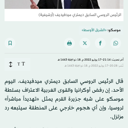
الرئيس الروسي السابق ديمتري ميدفيديف (أرشيفية)
موسكو:
«الشرق الأوسط»
آخر تحديث: 21:14-17 يوليو 2022 م ـ 18 ذو الحِجّة 1443 هـ
T
T
نُشر: 20:28-17 يوليو 2022 م ـ 18 ذو الحِجّة 1443 هـ
قال الرئيس الروسي السابق ديمتري ميدفيديف، اليوم
الأحد، إن رفض أوكرانيا والقوى الغربية الاعتراف بسلطة
موسكو على شبه جزيرة القرم يمثل «تهديداً مباشراً»
لروسيا، وإن أي هجوم خارجي على المنطقة سيتبعه رد
مزلزل.