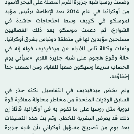
وضمت روسيا شبه جزيرة القرم المطلة على البحر الأسود
من أوكرانيا في عام 2014 بعد الإطاحة برئيس مؤيد
لموسكو في كييف وسط احتجاجات حاشدة في
الشوارع، ثم دعمت موسكو بعد ذلك انفصاليين
مسلحين مؤيدين لها في منطقة دونباس بشرق أوكرانيا.
ونقلت وكالة تاس للأنباء عن ميدفيديف قوله إنه في
حالة وقوع هجوم على شبه جزيرة القرم، «سيأتي يوم
الحساب سريعاً وسيكون صعباً للغاية، ومن الصعب جداً
إخفاؤه».
ولم يخض ميدفيديف في التفاصيل لكنه حذر في
السابق الولايات المتحدة من مخاطر محاولة معاقبة قوة
نووية مثل روسيا على ما تقوم به في أوكرانيا، قائلاً إن
ذلك قد يعرض البشرية للخطر. وتم بث هذه التعليقات
بعد يوم من تصريح مسؤول أوكراني بأن شبه جزيرة