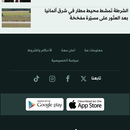
الشرطة تمشط محيط مطار في شرق ألمانيا
بعد العثور على مسيّرة مفخخة
معلومات عنا
اعلن معنا
الأحكام والشروط
سياسة الخصوصية
تابعنا