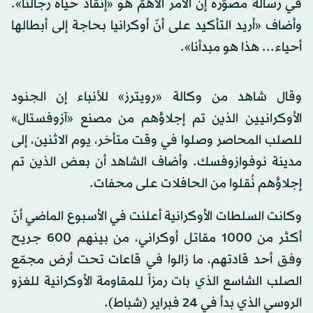
في رسالة مصوّرة إنّ الأمر الأهمّ هو «إنقاذ حياة رجالنا».
وأضاف «أريد التأكيد على أنّ أوكرانيا بحاجة إلى أبطالها
أحياء... هذا هو مبدأنا».
وقال شاهد من وكالة «رويترز» للأنباء إن الجنود
الأوكرانيين الذين تم إجلاؤهم من مصنع «آزوفستال»
للصلب المحاصر وصلوا في وقت متأخر، يوم الاثنين، إلى
مدينة نوفوازوفسك. وأضاف الشاهد أن بعض الذين تم
إجلاؤهم نُقلوا من الحافلات على محفات.
وكانت السلطات الأوكرانية أعلنت في الأسبوع الماضي أنّ
أكثر من 1000 مقاتل أوكراني، من بينهم 600 جريح
وفق أحد قادتهم، ما زالوا في قاعات تحت أرض مجمّع
الصلب الشاسع الذي بات رمزاً للمقاومة الأوكرانية للغزو
الروسي الذي بدأ في 24 فبراير (شباط).