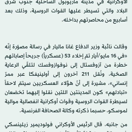
الأوكرانية في مدينة ماريوبول الساحلية جنوب شرق
البلاد والتي تسيطر عليها القوات الروسية، وذلك بعد
أسابيع من محاصرتهم بداخله.
وقالت نائبة وزير الدفاع غانا ماليار في رسالة مصوّرة إنّه
«في 16 مايو/أيار تمّ إخلاء 53 (عسكرياً) جريحاً إصاباتهم
خطرة من آزوفستال إلى نوفوازوفسك لتلقّي الرعاية
الصحّية، ونُقل 211 آخرون إلى أولينيفكا عبر ممرّ
إنساني»، مشيرة إلى أنّ هؤلاء العسكريين سيتمّ لاحقاً
«تبادلهم» كون المدينتين اللتين نقلوا إليهما تخضعان
لسيطرة القوات الروسية وقوات أوكرانية انفصالية موالية
لموسكو، حسبما ذكرته وكالة الصحافة الفرنسية.
من جانبه، قال الرئيس الأوكراني فولوديمير زيلينسكي