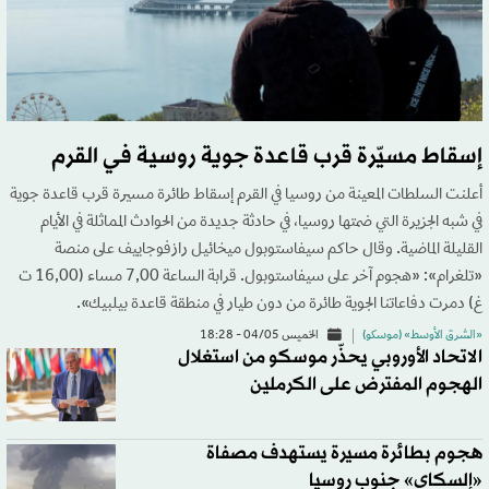
إسقاط مسيّرة قرب قاعدة جوية روسية في القرم
أعلنت السلطات المعينة من روسيا في القرم إسقاط طائرة مسيرة قرب قاعدة جوية
في شبه الجزيرة التي ضمتها روسيا، في حادثة جديدة من الحوادث المماثلة في الأيام
القليلة الماضية. وقال حاكم سيفاستوبول ميخائيل رازفوجاييف على منصة
«تلغرام»: «هجوم آخر على سيفاستوبول. قرابة الساعة 7,00 مساء (16,00 ت
غ) دمرت دفاعاتنا الجوية طائرة من دون طيار في منطقة قاعدة بيلبيك».
«الشرق الأوسط» (موسكو)
الخميس 04/05 - 18:28
الاتحاد الأوروبي يحذّر موسكو من استغلال
الهجوم المفترض على الكرملين
هجوم بطائرة مسيرة يستهدف مصفاة
«إلسكاي» جنوب روسيا