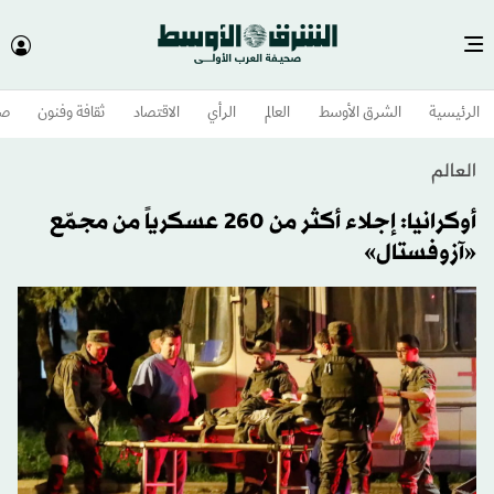
الرئيسية
الشرق الأوسط​
العالم
الرأي
الاقتصاد
ثقافة وفنون
صح
العالم
أوكرانيا: إجلاء أكثر من 260 عسكرياً من مجمّع
«آزوفستال»