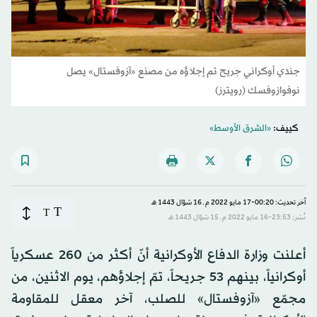
جندي أوكراني جريح تم إجلاؤه من مصنع «آزوفستال» يصل
نوفوازوفسك (رويترز)
كييف:
«الشرق الأوسط»
آخر تحديث: 00:20-17 مايو 2022 م ـ 16 شوّال 1443 هـ
T
T
نُشر: 23:53-16 مايو 2022 م ـ 15 شوّال 1443 هـ
أعلنت وزارة الدفاع الأوكرانية أنّ أكثر من 260 عسكرياً
أوكرانياً، بينهم 53 جريحاً، تمّ إجلاؤهم، يوم الاثنين، من
مجمّع «آزوفستال» للصلب، آخر معقل للمقاومة