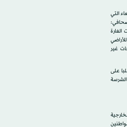
اء التي
 صحافي:
الغارة
للأراضي
ات غير
لبا على
الشرسة
خارجية
واطنين