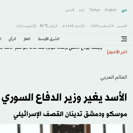
عربي
English
Türkçe
اردو
فارسى
الخميس,
6 أغسطس 2026
-
22 صفَر 1448 هـ
الرياض
℃
35
غيوم متناثرة
الشرق الأوسط​
العالم
الرأي
ا
يايسله يودّع الأهلي برسالة مؤثرة بعد ثلاثة مواسم حافلة با
آخر الأخبار
العالم العربي
الأسد يغير وزير الدفاع السوري بعد 4 
موسكو ودمشق تدينان القصف الإسرائيلي