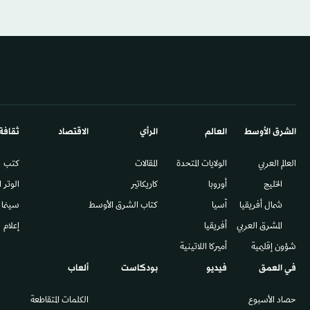
الشرق الأوسط​
العالم
الرأي
الاقتصاد
ثقافة
العالم العربي
الولايات المتحدة
المقالات
كتب
الخليج
أوروبا
كاريكاتير
الوتر 
شمال أفريقيا
آسيا
كتاب الشرق الأوسط
سينما
المشرق العربي
أفريقيا
إعلام
شؤون إقليمية
أميركا اللاتينية
في العمق
فيديو
بودكاست
ألعاب
حصاد الأسبوع
الكلمات المتقاطعة