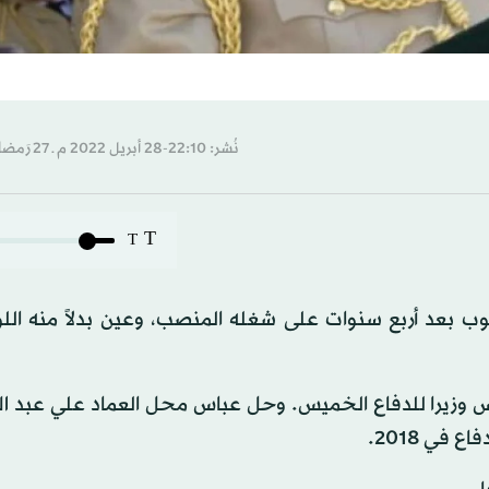
نُشر: 22:10-28 أبريل 2022 م ـ 27 رَمضان 1443 هـ
T
T
يوب بعد أربع سنوات على شغله المنصب، وعين بدلاً منه الل
س وزيرا للدفاع الخميس. وحل عباس محل العماد علي عبد الل
في 2018.