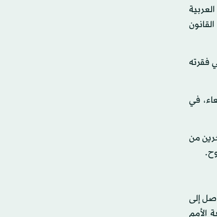
العربية
القانون
ي فقرته
اء، في
رين من
وح.
وصل إلى
ضة برعاية الأمم