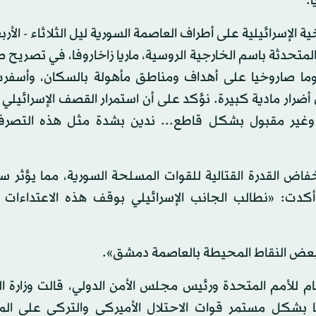
.
لإسرائيلية على أطراف العاصمة السورية ليل الثلاثاء - الأربع
متحدثة باسم الخارجية الروسية، ماريا زاخاروفا، في تصريح
وما صاروخيا على أهداف ومناطق مأهولة بالسكان، وأسفرت 
أضرار مادية كبيرة. نؤكد على أن استمرار القصف الإسرائيلي 
لي، وغير مقبول بشكل قاطع... ندين بشدة مثل هذه التصرف
اض القدرة القتالية للقوات المسلحة السورية، مما يؤثر س
أكدت: «نطالب الجانب الإسرائيلي بوقف هذه الاعتداءات 
ى بعض النقاط المحيطة بالعاصمة دمشق».
م للأمم المتحدة ورئيس مجلس الأمن الدولي، قالت وزارة ال
بها بشكل مستمر قوات الاحتلال الأميركي والتركي على الم