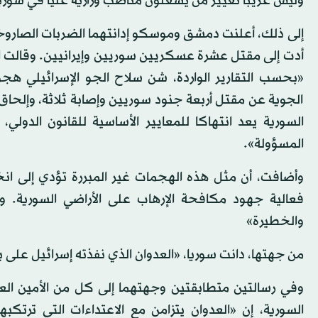
وليس غريبا تغيير من يشغلون مناصب وزارية عليا في سوريا
إلى ذلك، أعلنت دمشق وموسكو إدانتهما الضربات الصاروخية ا
أدت إلى مقتل عشرة عسكريين سوريين وإيرانيين. وقالت ال
«بحسب التقارير الواردة، شن سلاح الجو الإسرائيلي هج
الجوية عن مقتل أربعة جنود سوريين وإصابة ثلاثة، وإلحاق 
السورية يعد انتهاكا للمعايير الأساسية للقانون الدو
المسؤولة».
وأضافت، أن مثل هذه الهجمات غير المبررة تؤدي إلى انخف
فعالية جهود مكافحة الإرهاب على الأراضي السورية. و
والخطيرة»
من جهتها، دانت سوريا، «العدوان الذي نفذته إسرائيل عل
وفي رسالتين متطابقتين وجهتهما إلى كل من الأمين العا
السورية، إن «العدوان يتزامن مع الاعتداءات التي ترتك