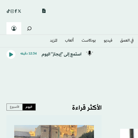
في العمق
فيديو
بودكاست
ألعاب
المزيد
استمع إلى "إيجاز" اليوم
12:34 دقيقه
الأكثر قراءة
اليوم
الأسبوع