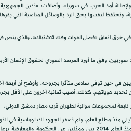
ولإطالة أمد الحرب في سوريا». وأضافت: «تدين الجمهورية 
ية، وتحتفظ لنفسها بحق الرد بالوسائل المناسبة التي يقرها 
ل في خرق اتفاق «فصل القوات وفك الاشتباك»، والذي ينص ف
وريين، وفق ما أورد المرصد السوري لحقوق الإنسان الأربع
ين في حين توفي سادس متأثرا بجروحه. وأوضح أن أربعة آخ
ن تحديد هوياتهم. كذلك، أصيب ثمانية آخرون على الأقل بجر
 تابعة لمجموعات موالية لطهران قرب مطار دمشق الدولي.
لي منذ مطلع العام. ولم تسفر الجهود الدبلوماسية في الت
تسوية سياسية للنزاع، رغم جولات تفاوض عدة عقدت منذ العام 2014 بين ممثلين عن الحكومة والمعار