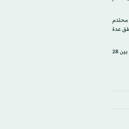
ع محتدم
اطق عدة
وأعلن بيدرسن توجيهه دعوات لجولة تفاوض جديدة للجنة الدستورية الممثلة لأطراف النزاع السوري تعقد في جنيف بين 28