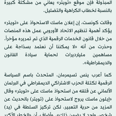
المبذولة فإن موقع «تويتر» يعاني من مشكلة كبيرة
بالنسبة لخطاب الكراهية والتضليل.
وقالت كونست، إن إعلان ماسك الاستحواذ على «تويتر»
يؤكد أهمية تنظيم الاتحاد الأوروبي عمل هذه المنصات
من خلال قانون الخدمات الرقمية الذي تم تمريره مؤخراً.
وحذرت من أنه «لا يمكننا أن نعتمد بسذاجة على
مساهمين مليارديرات لحماية سيادة القانون
والديمقراطية».
كما أعرب ينس تسيمرمان، المتحدث باسم السياسة
الرقمية لكتلة الحزب الاشتراكي الديمقراطي في البرلمان
الألماني عن قلقه من استحواذ ماسك على «تويتر» وقال
«إيلون ماسك يروج لاستحواذ على (تويتر) بالحديث عن
المزيد من حرية التعبير، لكن تركيز السلطة في (يد)
شخص واحد لا يضمن ذلك». وأضاف، أن «الخطر الأكبر