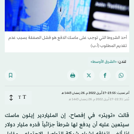
أحد الشروط التي توجب على ماسك الدفع هو فشل الصفقة بسبب عدم
تقديم المطلوب (أ.ب)
لندن:
«الشرق الأوسط»
آخر تحديث: 23:55-27 أبريل 2022 م ـ 26 رَمضان 1443 هـ
T
T
نُشر: 22:31-27 أبريل 2022 م ـ 26 رَمضان 1443 هـ
قالت «تويتر» في إفصاح، إن الملياردير إيلون ماسك
سيتعين عليه أن يدفع لها شرطاً جزائياً قدره مليار دولار