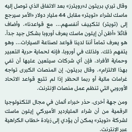
وقال تيري بريتون لـ«رويترز» بعد الاتفاق الذي توصل إليه
ماسك لشراء «تويتر» مقابل 44 مليار دولار «الأمر سيرجع
إلى (تويتر) لتكييف أنفسهم... مع قواعدنا». وأضاف
قائلاً «أظن أن إيلون ماسك يعرف أوروبا بشكل جيد جداً.
هو يعرف تماماً أننا لدينا قواعد لصناعة السيارات... وهو
يتفهم ذلك. ولذلك في أوروبا، فإنه لحماية حرية التعبير
وحماية الأفراد، فإن أي شركات سيتعين عليها أن تفي
بهذا الالتزام». وقال بريتون، إن المنصات الكبرى تواجه
غرامات مالية أو ربما الحظر إذا لم تتبع قواعد الاتحاد
الأوروبي التي تنظم عمل منصات الإنترنت.
ومن جهة أخرى، حذر خبراء ألمان في مجال التكنولوجيا
الرقمية من أن شراء الملياردير الأميركي إيلون ماسك
لشركة «تويتر» يمكن أن يؤدي إلى زيادة خطاب الكراهية
عبر الإنترنت.