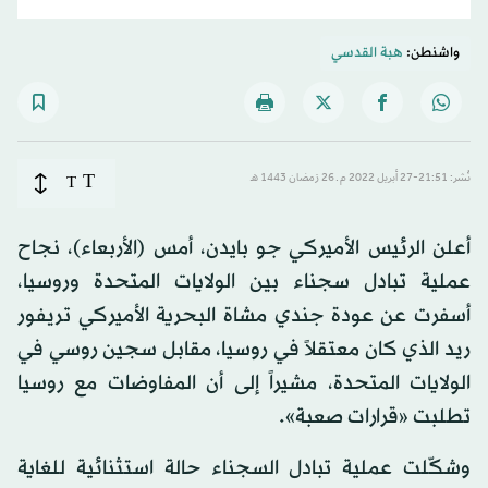
واشنطن:
هبة القدسي
T
نُشر: 21:51-27 أبريل 2022 م ـ 26 رَمضان 1443 هـ
T
أعلن الرئيس الأميركي جو بايدن، أمس (الأربعاء)، نجاح
عملية تبادل سجناء بين الولايات المتحدة وروسيا،
أسفرت عن عودة جندي مشاة البحرية الأميركي تريفور
ريد الذي كان معتقلاً في روسيا، مقابل سجين روسي في
الولايات المتحدة، مشيراً إلى أن المفاوضات مع روسيا
تطلبت «قرارات صعبة».
وشكّلت عملية تبادل السجناء حالة استثنائية للغاية