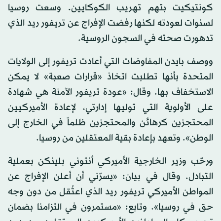
كونتيكيت بتهم تهريب الكوكايين. وسعت روسيا
لسنوات لعودته لكنها رفضت الإفراج عن تريفور ريد الذي
تدهورت صحته في السجون الروسية.
ووصف بايدن المفاوضات التي أعادت تريفور إلى الولايات
المتحدة بأنها تطلبت اتخاذ «قرارات صعبة» لا يمكن
الاستخفاف بها. وقال: «عودة تريفور الآمنة هي شهادة
على الأولوية التي توليها إدارتي، لإعادة الأميركيين
المحتجزين كرهائن والمحتجزين ظلماً في الخارج إلى
الوطن». وتعهد بإعادة بقية المعتقلين من روسيا.
ورحّب وزير الخارجية الأميركي أنتوني بلينكن بعملية
التبادل. وقال في بيان: «يسرّني أن أعلن الإفراج عن
المواطن الأميركي تريفور ريد الذي اعتُقل من دون وجه
حق في روسيا». وتابع: «مستمرون في التزامنا بضمان