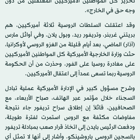
تحرير كل المواطنين الأميركيين المعتقلين من دون
وجه حق في الخارج».
وقد اعتقلت السلطات الروسية ثلاثة أميركيين، هم
بريتني غربنر، وتريفور ريد، وبول يلان. وفي أوائل مارس
(آذار) الماضي، بعد أيام قليلة من الغزو الروسي لأوكرانيا،
حثت وزارة الخارجية الأميركية كل المواطنين الأميركيين
على مغادرة روسيا على الفور، وحذرت من أن الحكومة
الروسية ربما تسعى عمداً إلى اعتقال الأميركيين.
وشرح مسؤول كبير في الإدارة الأميركية عملية تبادل
السجناء خلال مؤتمر عبر الهاتف، صباح الأربعاء، مع
الصحافيين، قائلاً إن إطلاق سراح تريفور جاء نتيجة
مفاوضات مكثفة مع الروس استمرت لفترة طويلة،
ودفعت الرئيس بايدن إلى اتخاذ قرار صعب بمبادلة تريفور
بالسجين الروسي باروشينكو. وأشار إلى أنها لا تمثل أي