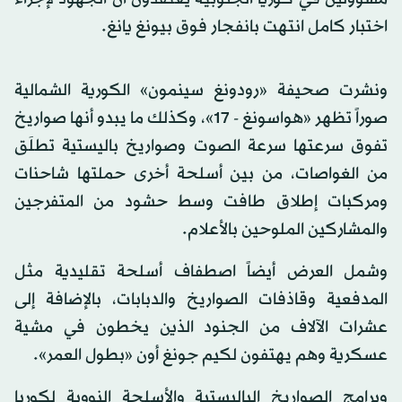
اختبار كامل انتهت بانفجار فوق بيونغ يانغ.
ونشرت صحيفة «رودونغ سينمون» الكورية الشمالية
صوراً تظهر «هواسونغ - 17»، وكذلك ما يبدو أنها صواريخ
تفوق سرعتها سرعة الصوت وصواريخ باليستية تطلَق
من الغواصات، من بين أسلحة أخرى حملتها شاحنات
ومركبات إطلاق طافت وسط حشود من المتفرجين
والمشاركين الملوحين بالأعلام.
وشمل العرض أيضاً اصطفاف أسلحة تقليدية مثل
المدفعية وقاذفات الصواريخ والدبابات، بالإضافة إلى
عشرات الآلاف من الجنود الذين يخطون في مشية
عسكرية وهم يهتفون لكيم جونغ أون «بطول العمر».
وبرامج الصواريخ الباليستية والأسلحة النووية لكوريا