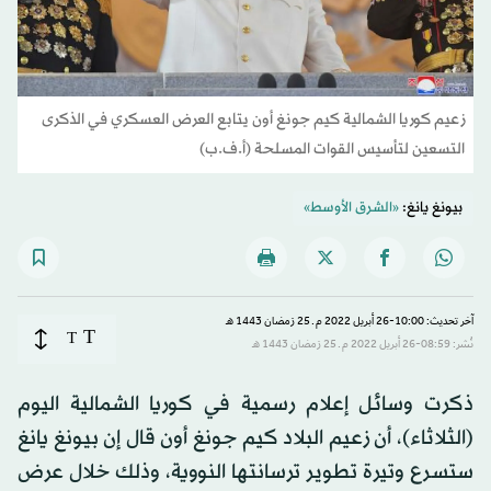
زعيم كوريا الشمالية كيم جونغ أون يتابع العرض العسكري في الذكرى
التسعين لتأسيس القوات المسلحة (أ.ف.ب)
بيونغ يانغ:
«الشرق الأوسط»
آخر تحديث: 10:00-26 أبريل 2022 م ـ 25 رَمضان 1443 هـ
T
T
نُشر: 08:59-26 أبريل 2022 م ـ 25 رَمضان 1443 هـ
ذكرت وسائل إعلام رسمية في كوريا الشمالية اليوم
(الثلاثاء)، أن زعيم البلاد كيم جونغ أون قال إن بيونغ يانغ
ستسرع وتيرة تطوير ترسانتها النووية، وذلك خلال عرض