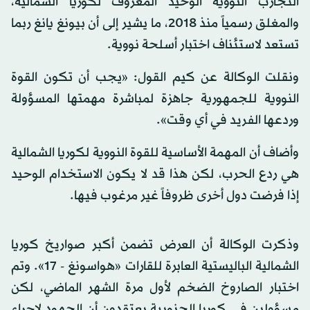
التجارب النووية الوحيد المعروف لكوريا الشمالية،
والمغلق رسمياً منذ 2018، ما يشير إلى أن بيونغ يانغ ربما
تستعد لاستئناف اختبار أسلحة نووية.
ونقلت الوكالة عن كيم القول: «يجب أن تكون القوة
النووية للجمهورية جاهزة لمباشرة مهمتها المسؤولة
وردعها الفريد في أي وقت».
وأضاف أن المهمة الأساسية للقوة النووية لكوريا الشمالية
هي ردع الحرب، لكن هذا قد لا يكون الاستخدام الوحيد
إذا فرضت دول أخرى ظروفاً غير مرغوب فيها.
وذكرت الوكالة أن العرض تضمن أكبر صواريخ كوريا
الشمالية الباليستية العابرة للقارات «هواسونغ - 17». وتم
اختبار الصاروخ الضخم لأول مرة الشهر الماضي، لكن
مسؤولين في كوريا الجنوبية يعتقدون أن الجهود لإجراء